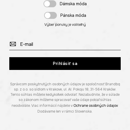
Dámska móda
Pánska móda
Výber ponuky je voliteľný
Prihlásiť sa
Správcom poskytnutých osobných údajov je spoločnosť Brandbq
sp. z o.o. so sídlom v Krakove, ul. Al. Pokoju 18, 31-564 Kraków.
Tento súhlas môžete kedykoľvek odvolať. Nezabudnite, že v súlade
so zákonom môžeme spracovať vaše údaje pokiaľ súhlas
neodvoláte. Viac informácií nájdete v
Ochrane osobných údajov
.
Dodávame len v rámci Slovenska.