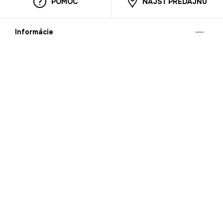
POMOC
NÁJSŤ PREDAJŇU
Informácie
O nás
Mobilná apilkácia
Pravidlá pre prezentovanie tovaru
Blog
Kontaktné údaje
Bezpečnosť
Cooperation
Kariéra
Nahlasovanie porušení (whistleblowing)