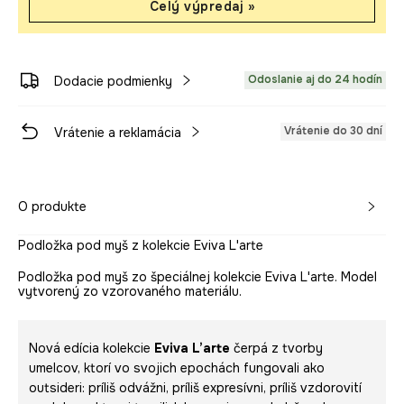
Celý výpredaj »
Odoslanie aj do 24 hodín
Dodacie podmienky
Vrátenie do 30 dní
Vrátenie a reklamácia
O produkte
Podložka pod myš z kolekcie Eviva L'arte
Podložka pod myš zo špeciálnej kolekcie Eviva L'arte. Model
vytvorený zo vzorovaného materiálu.
Nová edícia kolekcie
Eviva L’arte
čerpá z tvorby
umelcov, ktorí vo svojich epochách fungovali ako
outsideri: príliš odvážni, príliš expresívni, príliš vzdorovití