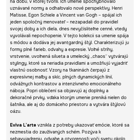
na dobu, v ktorej tvorili. Ich umenie spochybňovalo
uznávané normy a odhaľovalo nové perspektívy. Henri
Matisse, Egon Schiele a Vincent van Gogh – spájal ich
jeden spoločný menovateľ – nezapadali do pravidiel
svojej doby a ich diela, dnes nevyčísliteľne cenné, vtedy
vyvolávali nepochopenie. V tejto kolekcii sa umenie spája
s módou a dodáva jej avantgardný štýl. Charakterizujú ju
formy plné farieb, odvahy a expresie. Voľné strihy,
vrstvenie, uvoľnená silueta a umelecký „chaos“ vytvárajú
stylingy, ktoré sa neriadia pravidlami a umožňujú vyjadriť
vlastnú osobnosť. Vzory na tkaninách čerpajú z
expresívnej maľby a skíc, plných dynamických línií,
odvážnych kontrastov a intenzívneho emocionálneho
náboja. Popri oblečení sa objavujú aj doplnky a
dekoračné prvky, vďaka ktorým umenie preniká nielen do
šatníka, ale aj do domáceho priestoru a vytvára štýlovú
oázu.
Eviva L’arte
vznikla z potreby ukazovať emócie, ktoré sa
nezmestia do zaužívaných schém. Pozýva k
sebavyjadreniu, odvahe a otvorenosti voči svetu okolo