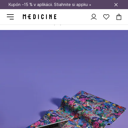
Kupón –15 % v aplikácii. Stiahnite si appku »
Doprava zadarmo od 50 €
Medicine
Home
Životný štýl a cestovanie
Domáca kancelária