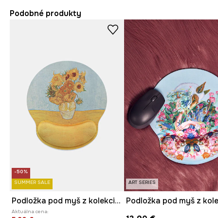
Podobné produkty
-50%
SUMMER SALE
ART SERIES
Podložka pod myš z kolekcie Eviva L'arte
Aktuálna cena: