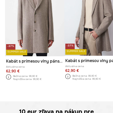
-37%
-37%
SUMMER SALE
SUMMER SALE
Kabát s prímesou vlny pánsky béžová farba
Aktuálna cena:
Aktuálna cena:
62,90 €
62,90 €
Bežná cena:
99,90 €
Bežná cena:
99,90 €
Najnižšia cena:
99,90 €
Najnižšia cena:
99,90 €
10 eur
zľava na nákup pre