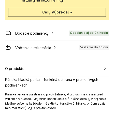
si zľavy na sezónne hity.
Celý výpredaj »
Odoslanie aj do 24 hodín
Dodacie podmienky
Vrátenie do 30 dní
Vrátenie a reklamácia
O produkte
Pánska hladká parka – funkčná ochrana v premenlivých
podmienkach
Pánska parka je všestranný prvok šatníka, ktorý účinne chráni pred
vetrom a vlhkosťou. Jej ľahká konštrukcia a funkčné detaily z nej robia
ideálnu voľbu na každodenné aktivity, turistiku či hiking, pričom spája
minimalistický štýl s praktickosťou.