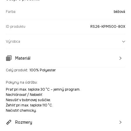
Farba
béžová
ID produktu
RS26-KPM500-80X
Výrobca
Materiál
Celý produkt
:
100% Polyester
Pokyny na údržbu
:
Prať pri max. teplote 30 °C – jemný program.
Nechlórovať / Nebieliť.
Nesušiť v bubnovej sušičke.
Žehliť pri max. teplote 110 °C.
Nečistiť chemicky.
Rozmery