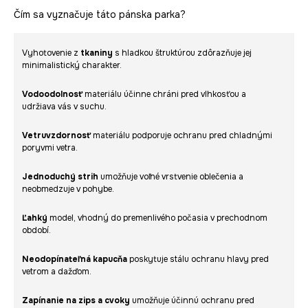
Čím sa vyznačuje táto pánska parka?
Vyhotovenie z
tkaniny
s hladkou štruktúrou zdôrazňuje jej
minimalistický charakter.
Vodoodolnosť
materiálu účinne chráni pred vlhkosťou a
udržiava vás v suchu.
Vetruvzdornosť
materiálu podporuje ochranu pred chladnými
poryvmi vetra.
Jednoduchý strih
umožňuje voľné vrstvenie oblečenia a
neobmedzuje v pohybe.
Ľahký
model, vhodný do premenlivého počasia v prechodnom
období.
Neodopínateľná kapucňa
poskytuje stálu ochranu hlavy pred
vetrom a dažďom.
Zapínanie na zips a cvoky
umožňuje účinnú ochranu pred