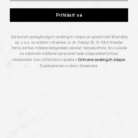
Prihlásiť sa
Správcom poskytnutých osobných údajov je spoločnosť Brandbq
sp. z o.o. so sídlom v Krakove, ul. Al. Pokoju 18, 31-564 Kraków.
Tento súhlas môžete kedykoľvek odvolať. Nezabudnite, že v súlade
so zákonom môžeme spracovať vaše údaje pokiaľ súhlas
neodvoláte. Viac informácií nájdete v
Ochrane osobných údajov
.
Dodávame len v rámci Slovenska.