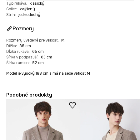
Typ rukáva
:
klasický
Golier
:
zvýšený
Strih
:
jednoduchý
Rozmery
Rozmery uvedené pre veľkosť
:
M.
Dĺžka
:
88 cm
Dĺžka rukáva
:
65 cm
Šírka v podpazuší
:
63 cm
Šírka ramien
:
52 cm
Model je vysoký 188 cm a má na sebe veľkosť M
Podobné produkty