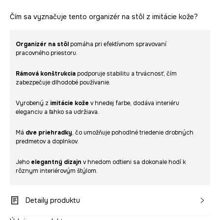
Čím sa vyznačuje tento organizér na stôl z imitácie kože?
Organizér na stôl
pomáha pri efektívnom spravovaní
pracovného priestoru.
Rámová konštrukcia
podporuje stabilitu a trvácnosť, čím
zabezpečuje dlhodobé používanie.
Vyrobený z
imitácie kože
v hnedej farbe, dodáva interiéru
eleganciu a ľahko sa udržiava.
Má
dve priehradky
, čo umožňuje pohodlné triedenie drobných
predmetov a doplnkov.
Jeho
elegantný dizajn
v hnedom odtieni sa dokonale hodí k
rôznym interiérovým štýlom.
Detaily produktu