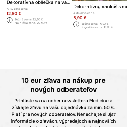
Dekoratívna obliečka na vankúš s vianočným motívom 40 x 60 cm
Aktuálna cena:
Aktuálna cena:
12,90 €
8,90 €
Bežná cena:
22,90 €
Najnižšia cena:
22,90 €
Bežná cena:
16,90 €
Najnižšia cena:
16,90 €
10 eur
zľava na nákup pre
nových odberateľov
Prihláste sa na odber newslettera Medicine a
získajte zľavu na vašu objednávku za min. 50 €.
Platí pre nových odberateľov. Nenechajte si ujsť
informácie o zľavách, výpredajoch a najnovších