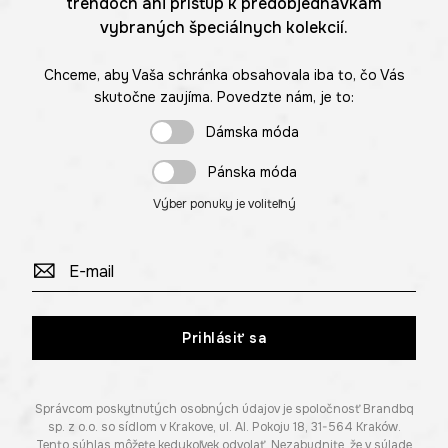
trendoch ani prístup k predobjednávkam
vybraných špeciálnych kolekcií.
Chceme, aby Vaša schránka obsahovala iba to, čo Vás
skutočne zaujíma. Povedzte nám, je to:
Dámska móda
Pánska móda
Výber ponuky je voliteľný
Prihlásiť sa
Správcom poskytnutých osobných údajov je spoločnosť Brandbq
sp. z o.o. so sídlom v Krakove, ul. Al. Pokoju 18, 31-564 Kraków.
Tento súhlas môžete kedykoľvek odvolať. Nezabudnite, že v súlade