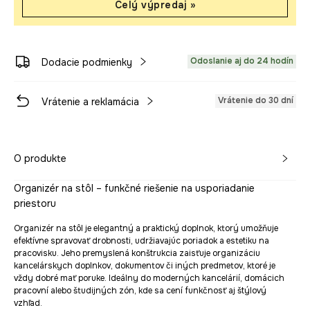
Celý výpredaj »
Odoslanie aj do 24 hodín
Dodacie podmienky
Vrátenie do 30 dní
Vrátenie a reklamácia
O produkte
Organizér na stôl – funkčné riešenie na usporiadanie
priestoru
Organizér na stôl je elegantný a praktický doplnok, ktorý umožňuje
efektívne spravovať drobnosti, udržiavajúc poriadok a estetiku na
pracovisku. Jeho premyslená konštrukcia zaisťuje organizáciu
kancelárskych doplnkov, dokumentov či iných predmetov, ktoré je
vždy dobré mať poruke. Ideálny do moderných kancelárií, domácich
pracovní alebo študijných zón, kde sa cení funkčnosť aj štýlový
vzhľad.