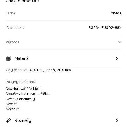
Údaje o produkte
Farba
hnedá
ID produktu
RS26-JEU902-88X
Výrobca
Materiál
Celý produkt
:
80% Polyuretán, 20% Kov
Pokyny na údržbu
:
Nechlórovať / Nebieliť.
Nesušiť v bubnovej sušičke.
Nečistiť chemicky.
Neprať.
Nežehliť.
Rozmery