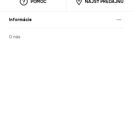
POMOC
NÁJSŤ PREDAJŇU
Informácie
O nás
Mobilná apilkácia
Pravidlá pre prezentovanie tovaru
Blog
Kontaktné údaje
Bezpečnosť
Cooperation
Kariéra
Nahlasovanie porušení (whistleblowing)