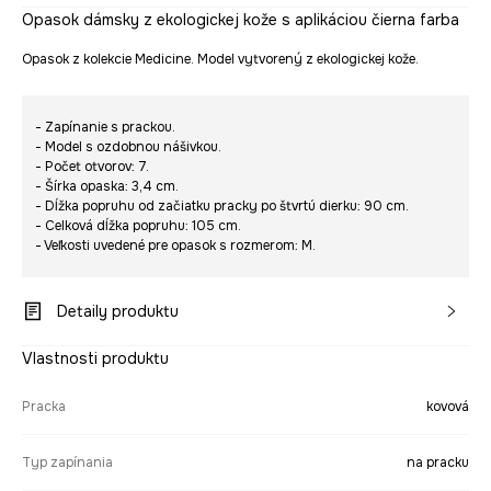
Opasok dámsky z ekologickej kože s aplikáciou čierna farba
Opasok z kolekcie Medicine. Model vytvorený z ekologickej kože.
- Zapínanie s prackou.
- Model s ozdobnou nášivkou.
- Počet otvorov: 7.
- Šírka opaska: 3,4 cm.
- Dĺžka popruhu od začiatku pracky po štvrtú dierku: 90 cm.
- Celková dĺžka popruhu: 105 cm.
- Veľkosti uvedené pre opasok s rozmerom: M.
Detaily produktu
Vlastnosti produktu
Pracka
kovová
Typ zapínania
na pracku