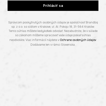
Prihlásiť sa
Správcom poskytnutých osobných údajov je spoločnosť Brandbq
sp. z o.o. so sídlom v Krakove, ul. Al. Pokoju 18, 31-564 Kraków.
Tento súhlas môžete kedykoľvek odvolať. Nezabudnite, že v súlade
so zákonom môžeme spracovať vaše údaje pokiaľ súhlas
neodvoláte. Viac informácií nájdete v
Ochrane osobných údajov
.
Dodávame len v rámci Slovenska.