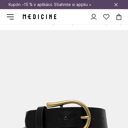
Kupón –15 % v aplikácii. Stiahnite si appku »
Doprava zadarmo od 50 €
Medicine
Ona
Doplnky
Opasky