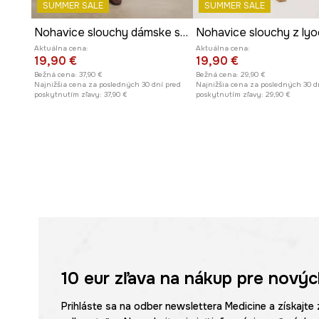
SUMMER SALE
SUMMER SALE
Nohavice slouchy dámske s ľanom
Nohavice slouchy z lyo
Aktuálna cena:
Aktuálna cena:
19,90 €
19,90 €
Bežná cena:
37,90 €
Bežná cena:
29,90 €
Najnižšia cena za posledných 30 dní pred
Najnižšia cena za posledných 30 d
poskytnutím zľavy:
37,90 €
poskytnutím zľavy:
29,90 €
10 eur
zľava na nákup pre novýc
Prihláste sa na odber newslettera Medicine a získajte 