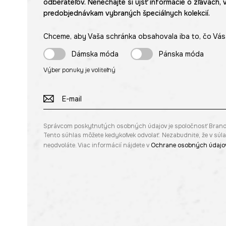
odberateľov. Nenechajte si ujsť informácie o zľavách, 
predobjednávkam vybraných špeciálnych kolekcií.
Chceme, aby Vaša schránka obsahovala iba to, čo Vás 
Dámska móda
Pánska móda
Výber ponuky je voliteľný
Správcom poskytnutých osobných údajov je spoločnosť Brandbq s
Tento súhlas môžete kedykoľvek odvolať. Nezabudnite, že v sú
neodvoláte. Viac informácií nájdete v
Ochrane osobných údajo