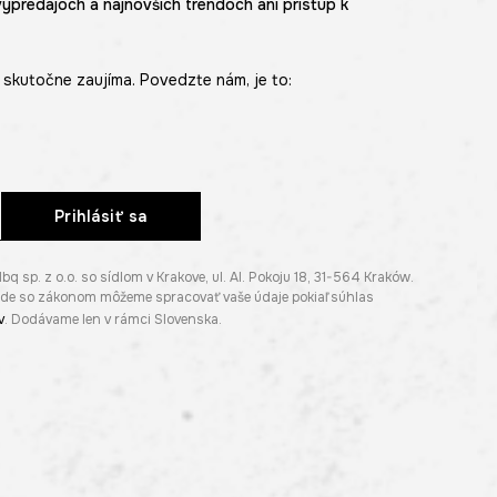
výpredajoch a najnovších trendoch ani prístup k
skutočne zaujíma. Povedzte nám, je to:
Prihlásiť sa
p. z o.o. so sídlom v Krakove, ul. Al. Pokoju 18, 31-564 Kraków.
lade so zákonom môžeme spracovať vaše údaje pokiaľ súhlas
v
. Dodávame len v rámci Slovenska.