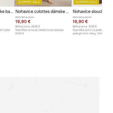
SUMMER SALE
SUMMER SALE
na sebe veľkosť S
Nohavice chinos dámske bavlnené s elastanom
Nohavice culottes dámske s motívom zeleniny
Nohavice slouchy hla
Pozrite si rozmery produktu
Aktuálna cena:
Aktuálna cena:
19,90 €
19,90 €
Bežná cena:
26,90 €
Bežná cena:
37,90 €
dní pred
Najnižšia cena od uvedenia do predaja:
Najnižšia cena za posledných 30
26,90 €
poskytnutím zľavy:
24,90 €