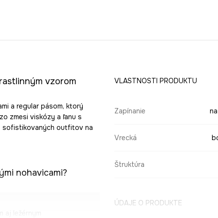
 rastlinným vzorom
VLASTNOSTI PRODUKTU
mi a regular pásom, ktorý
Zapínanie
na
zo zmesi viskózy a ľanu s
 sofistikovaných outfitov na
Vrecká
b
Štruktúra
nými nohavicami?
ÚDAJE O PRODUKTE
m aj ležérnym