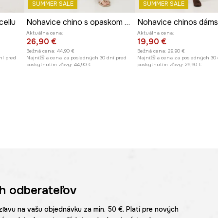
SUMMER SALE
SUMMER SALE
cellu
Nohavice chino s opaskom hladké
Aktuálna cena:
Aktuálna cena:
26,90 €
19,90 €
Bežná cena:
44,90 €
Bežná cena:
29,90 €
ní pred
Najnižšia cena za posledných 30 dní pred
Najnižšia cena za posledných 30 
poskytnutím zľavy:
44,90 €
poskytnutím zľavy:
29,90 €
h odberateľov
zľavu na vašu objednávku za min. 50 €. Platí pre nových