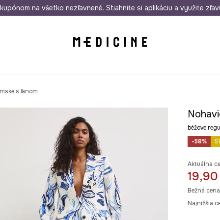
rmo od 50 €
kupónom na všetko nezľavnené. Stiahnite si aplikáciu a využite zľav
Odoslanie aj do 24 hodín
30 dní na 
mske s ľanom
Nohavi
béžové reg
-58%
S
Aktuálna c
19,90
Bežná cena
Najnižšia c