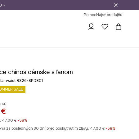
u »
vrátenie tovaru
Pomoc
Nájsť predajňu
ce chinos dámske s ľanom
ular waist RS26-SPD801
UMMER SALE
ena:
 €
:
47,90 €
-58%
ena za posledných 30 dní pred poskytnutím zľavy:
47,90 €
 -58%