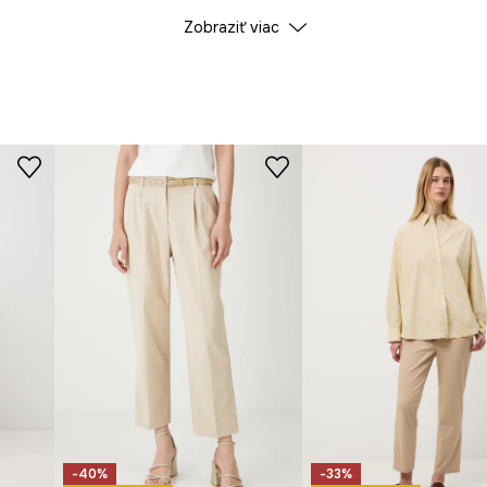
Zobraziť viac
Farba
zuje postavu.
ID produktu
RS2
 pohodlie pri nosení.
Výrobca
nosť.
stí.
sobenie.
dliu.
.
-40%
-33%