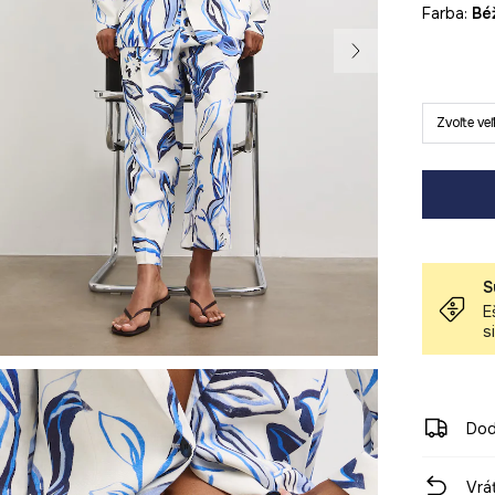
Farba:
b
Zvoľte ve
S
E
s
Dod
Vrá