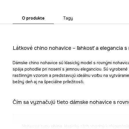
O produkte
Tagy
Látkové chino nohavice – ľahkosť a elegancia s
Dámske chino nohavice sú klasický model s rovnými nohavica
spája pohodlie pri nosení s jemnou eleganciou. Sú vyrobené 
rastlinným vzorom a predstavujú ideálnu voľbu na vytváranie
bežný deň aj na špeciálne príležitosti.
Čím sa vyznačujú tieto dámske nohavice s rov
Nohavice typu
chino
, klasický strih vhodný k elegantný