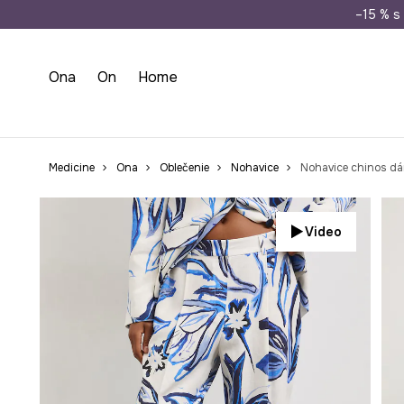
Doprava zada
–15 % s 
Ona
On
Home
Medicine
Ona
Oblečenie
Nohavice
Nohavice chinos dá
Video