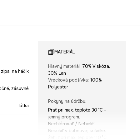
MATERIÁL
Hlavný materiál
:
70% Viskóza,
 zips, na háčik
30% Ľan
Vrecková podšívka
:
100%
Polyester
očné, zásuvné
Pokyny na údržbu
:
látka
Prať pri max. teplote 30 °C –
jemný program.
Nechlórovať / Nebieliť.
Nesušiť v bubnovej sušičke.
Žehliť pri max. teplote 110 °C.