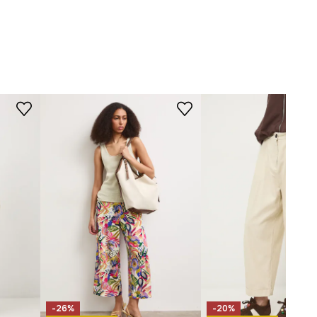
Nečistiť chemicky.
béžová
STRIH
6-SPD801-01E
Driek
:
regular waist
Strih
:
regular fit
ROZMERY
Vnútorná dĺžka nohavíc
:
69 cm
Šírka nohavíc na spodku
:
22 cm
Rozmery uvedené pre veľkosť
:
S.
Šírka v páse
:
37,5 cm
Výška sedu
:
28,5 cm
Šírka v bokoch
:
51 cm
Modelka je vysoká 174 cm a má
-26%
-20%