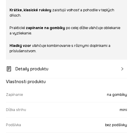
Krátke, klasické rukávy
zaisťujú voľnosť a pohodlie v teplých
dňoch.
Praktické
zapínanie na gombíky
po celej dĺžke uľahčuje obliekanie
a vyzliekanie.
Hladký vzor
uľahčuje kombinovanie s rôznymi doplnkami a
príslušenstvom.
Detaily produktu
Vlastnosti produktu
Zapínanie
na gombíky
Dĺžka strihu
mini
Podšívka
bez podšívky