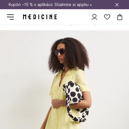
Kupón –15 % v aplikácii. Stiahnite si appku »
Doprava zadarmo od 50 €
Medicine
Ona
Oblečenie
Šaty
Letné šaty s ľanom