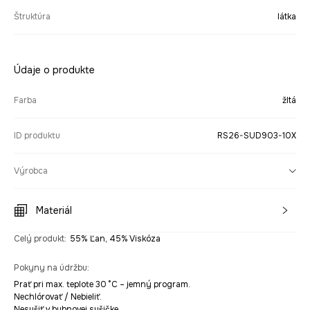
Štruktúra
látka
Údaje o produkte
Farba
žltá
ID produktu
RS26-SUD903-10X
Výrobca
Materiál
Celý produkt
:
55% Ľan, 45% Viskóza
Pokyny na údržbu
:
Prať pri max. teplote 30 °C – jemný program.
Nechlórovať / Nebieliť.
Nesušiť v bubnovej sušičke.