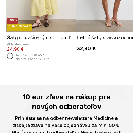
-58%
SUMMER SALE
Šaty s rozšíreným strihom ľanové hladké
Aktuálna cena:
32,90 €
24,90 €
Bežná cena:
59,90 €
Najnižšia cena:
59,90 €
10 eur
zľava na nákup pre
nových odberateľov
Prihláste sa na odber newslettera Medicine a
získajte zľavu na vašu objednávku za min. 50 €.
Platí pre nových odberateľov. Nenechajte si ujsť