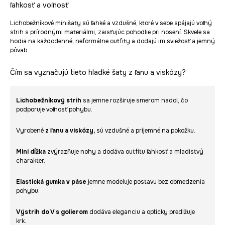
ľahkosť a voľnosť
Lichobežníkové minišaty sú ľahké a vzdušné, ktoré v sebe spájajú voľný
strih s prírodnými materiálmi, zaisťujúc pohodlie pri nosení. Skvele sa
hodia na každodenné, neformálne outfity a dodajú im sviežosť a jemný
pôvab.
Čím sa vyznačujú tieto hladké šaty z ľanu a viskózy?
Lichobežníkový strih
sa jemne rozširuje smerom nadol, čo
podporuje voľnosť pohybu.
Vyrobené
z ľanu a viskózy,
sú vzdušné a príjemné na pokožku.
Mini dĺžka
zvýrazňuje nohy a dodáva outfitu ľahkosť a mladistvý
charakter.
Elastická gumka v páse
jemne modeluje postavu bez obmedzenia
pohybu.
Výstrih do V s golierom
dodáva eleganciu a opticky predlžuje
krk.