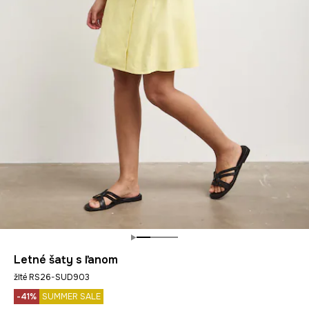
Letné šaty s ľanom
žlté RS26-SUD903
-41%
SUMMER SALE