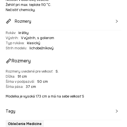
Žehliť pri max. teplote 110 °C.
Nečistiť chemicky.
Rozmery
Rukáv
:
krátky
Výstrih
:
V výstrih, s golierom
Typ rukáva
:
klasický
Strih modelu
:
lichobežníkový
Rozmery
Rozmery uvedené pre veľkosť
:
S.
Dĺžka
:
91 cm
Šírka v podpazuší
:
50 cm
Šírka pása
:
37 cm
Modelka je vysoká 173 cm a má na sebe veľkosť S
Tagy
Oblečenie Medicine