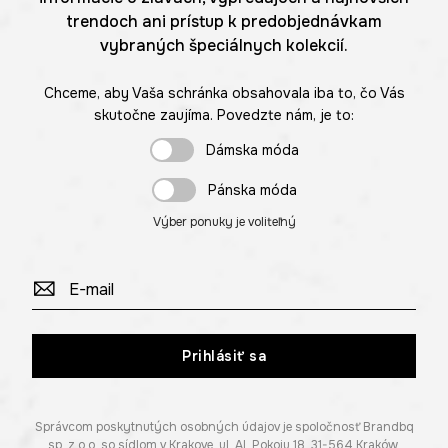
trendoch ani prístup k predobjednávkam
vybraných špeciálnych kolekcií.
Chceme, aby Vaša schránka obsahovala iba to, čo Vás
skutočne zaujíma. Povedzte nám, je to:
Dámska móda
Pánska móda
Výber ponuky je voliteľný
Prihlásiť sa
Správcom poskytnutých osobných údajov je spoločnosť Brandbq
sp. z o.o. so sídlom v Krakove, ul. Al. Pokoju 18, 31-564 Kraków.