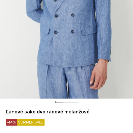
Ľanové sako dvojradové melanžové
-14%
SUMMER SALE