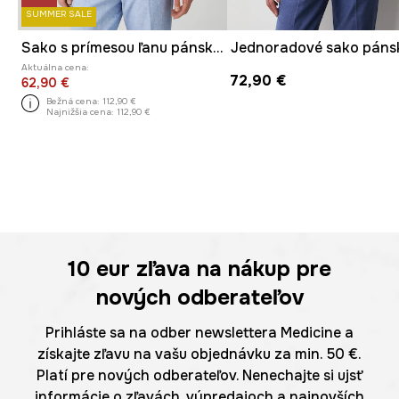
SUMMER SALE
Sako s prímesou ľanu pánska melanžové
Aktuálna cena:
72,90 €
62,90 €
Bežná cena:
112,90 €
Najnižšia cena:
112,90 €
10 eur
zľava na nákup pre
nových odberateľov
Prihláste sa na odber newslettera Medicine a
získajte zľavu na vašu objednávku za min. 50 €.
Platí pre nových odberateľov. Nenechajte si ujsť
informácie o zľavách, výpredajoch a najnovších