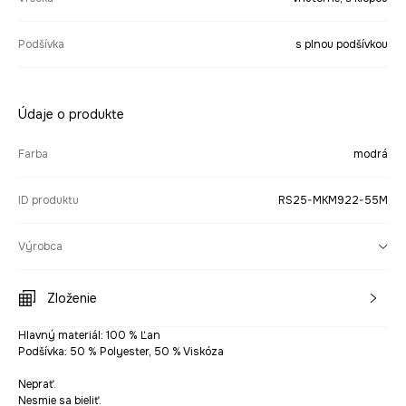
Podšívka
s plnou podšívkou
Údaje o produkte
Farba
modrá
ID produktu
RS25-MKM922-55M
Výrobca
Zloženie
Hlavný materiál: 100 % Ľan
Podšívka: 50 % Polyester, 50 % Viskóza
Neprať.
Nesmie sa bieliť.