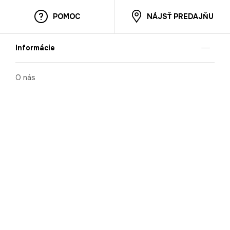
POMOC
NÁJSŤ PREDAJŇU
Informácie
O nás
Mobilná apilkácia
Pravidlá pre prezentovanie tovaru
Blog
Kontaktné údaje
Bezpečnosť
Cooperation
Kariéra