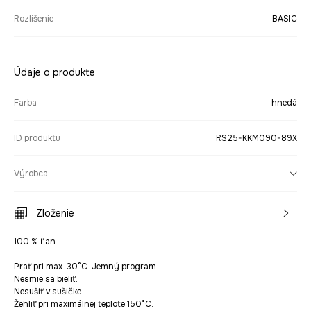
Rozlíšenie
BASIC
Údaje o produkte
Farba
hnedá
ID produktu
RS25-KKM090-89X
Výrobca
Zloženie
100 % Ľan
Prať pri max. 30°C. Jemný program.
Nesmie sa bieliť.
Nesušiť v sušičke.
Žehliť pri maximálnej teplote 150°C.