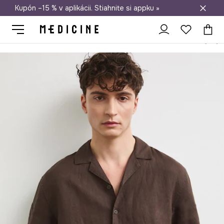
Kupón –15 % v aplikácii. Stiahnite si appku »
Doprava zadarmo od 50 €
Medicine
On
Oblečenie
Košele