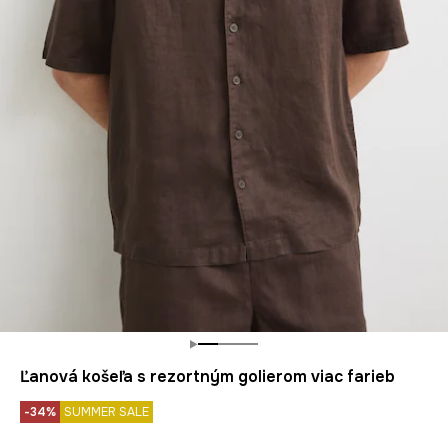
Ľanová košeľa s rezortným golierom viac farieb
-34%
SUMMER SALE