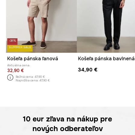
-31%
SUMMER SALE
Košeľa pánska ľanová
Aktuálna cena:
34,90 €
32,90 €
Bežná cena:
47,90 €
Najnižšia cena:
47,90 €
10 eur
zľava na nákup pre
nových odberateľov