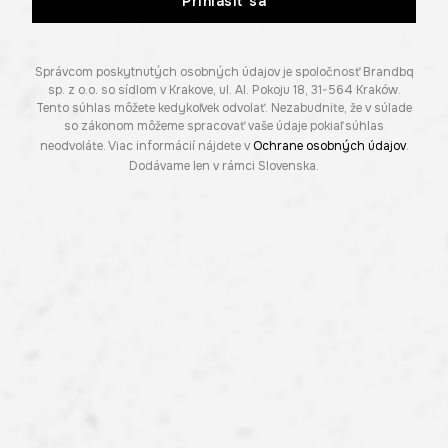
Prihlásiť sa
Správcom poskytnutých osobných údajov je spoločnosť Brandbq
sp. z o.o. so sídlom v Krakove, ul. Al. Pokoju 18, 31-564 Kraków.
Tento súhlas môžete kedykoľvek odvolať. Nezabudnite, že v súlade
so zákonom môžeme spracovať vaše údaje pokiaľ súhlas
neodvoláte. Viac informácií nájdete v
Ochrane osobných údajov
.
Dodávame len v rámci Slovenska.