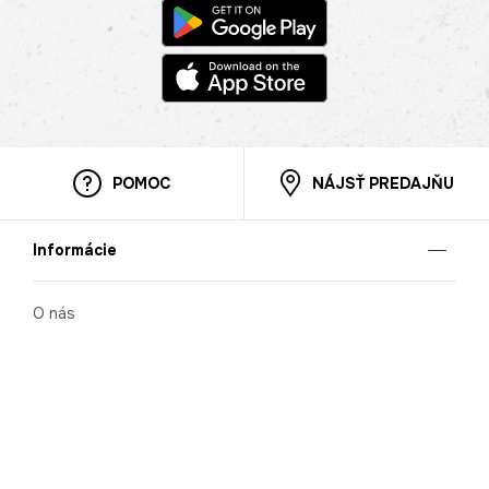
POMOC
NÁJSŤ PREDAJŇU
Informácie
O nás
Mobilná apilkácia
Pravidlá pre prezentovanie tovaru
Blog
Kontaktné údaje