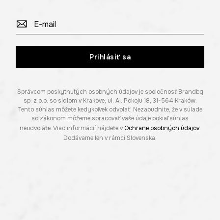
Prihlásiť sa
Správcom poskytnutých osobných údajov je spoločnosť Brandbq
sp. z o.o. so sídlom v Krakove, ul. Al. Pokoju 18, 31-564 Kraków.
Tento súhlas môžete kedykoľvek odvolať. Nezabudnite, že v súlade
so zákonom môžeme spracovať vaše údaje pokiaľ súhlas
neodvoláte. Viac informácií nájdete v
Ochrane osobných údajov
.
Dodávame len v rámci Slovenska.