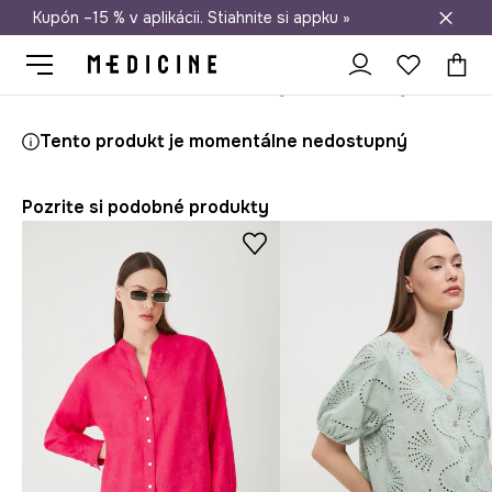
Kupón –15 % v aplikácii. Stiahnite si appku »
Doprava zadarmo od 50 €
Medicine
Ona
Oblečenie
Blúzky a košele
Blúzky
Tento produkt je momentálne nedostupný
Pozrite si podobné produkty