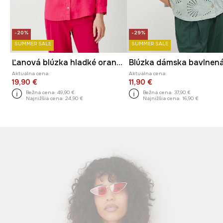
-20%
-29%
SUMMER SALE
SUMMER SALE
Ľanová blúzka hladké oranžová farba
Blúzka dámska bavlnen
Aktuálna cena:
Aktuálna cena:
19,90 €
11,90 €
Bežná cena:
49,90 €
Bežná cena:
37,90 €
Najnižšia cena:
24,90 €
Najnižšia cena:
16,90 €