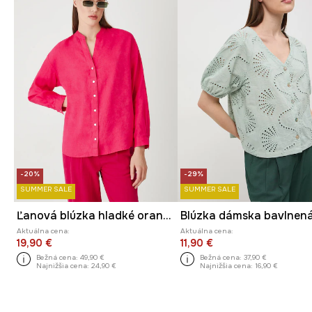
-20%
-29%
SUMMER SALE
SUMMER SALE
Ľanová blúzka hladké oranžová farba
Blúzka dámska bavlnen
Aktuálna cena:
Aktuálna cena:
19,90 €
11,90 €
Bežná cena:
49,90 €
Bežná cena:
37,90 €
Najnižšia cena:
24,90 €
Najnižšia cena:
16,90 €