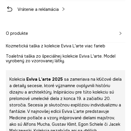
Vrátenie a reklamácia
O produkte
Kozmetická taška z kolekcie Eviva L'arte viac farieb
Toaletná taška zo špeciálnej kolekcie Eviva L'arte. Model
vyrobený zo vzorovanej látky.
Kolekcia
Eviva L'arte 2025
sa zameriava na kľúčové diela
a detaily secesie, ktoré významne ovplyvnili históriu
dizajnu a architektúry. Inšpiráciou pre túto kolekciu sú
prelomové umelecké diela z konca 19. a začiatku 20.
storočia. Secesia je skutočnou explóziou individualizmu a
fantázie. V najnovšej edícii Eviva L’arte predstavuje
Medicine potlače a vzory inšpirované dielami majstrov,
ako sú Alfons Mucha, Gustav Klimt, Egon Schiele či Jacek
Malczewski. Kolekcia nezabúda ani na ďalších