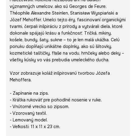
významných umelcov, ako sú Georges de Feure,
Théophile Alexandre Steinlen, Stanisław Wyspiański a
Józef Mehoffer. Umelci tejto éry, fascinovaní organickými
tvarmi, čerpali inšpiráciu z prírody a vytvárali diela, ktoré
dokonale spájajú krásu a funkčnosť. Tričká, mikiny,
košele, bundy, šaty, sukne – to je len malá ukážka. Celú
ponuku dopĺňajú unikátne doplnky, ako sú šiltovky,
kozmetické taštičky, fľaše na vodu, hrnčeky alebo deky –
všetky kúsky vo vás prebudia umeleckého ducha.
Vzor zobrazuje koláž inšpirovanú tvorbou Józefa
Mehoffera.
- Zapínanie na zips.
- Krátka rukoväť pre pohodlné nosenie v ruke.
- Vnútorné vrecko so zipsom.
- Vzorovaný textil.
- Lemovaný model.
- Veľkosti: 11 x 11 x 23 cm.