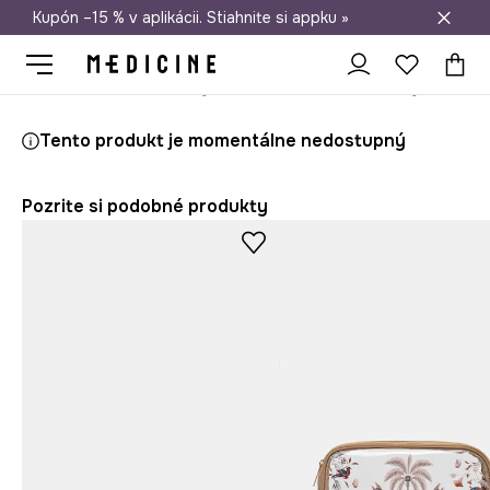
Kupón –15 % v aplikácii. Stiahnite si appku »
Doprava zadarmo od 50 €
Medicine
Ona
Doplnky
Cestovná batožina a doplnky
Cestov
Tento produkt je momentálne nedostupný
Pozrite si podobné produkty