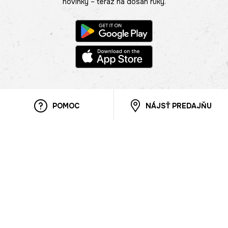
novinky – teraz na dosah ruky.
POMOC
NÁJSŤ PREDAJŇU
Informácie
O nás
Mobilná apilkácia
Pravidlá pre prezentovanie tovaru
Blog