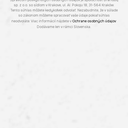
Správcom poskytnutých osobných údajov je spoločnosť Brandbq
sp. z o.o. so sídlom v Krakove, ul. Al. Pokoju 18, 31-564 Kraków.
Tento súhlas môžete kedykoľvek odvolať. Nezabudnite, že v súlade
so zákonom môžeme spracovať vaše údaje pokiaľ súhlas
neodvoláte. Viac informácií nájdete v
Ochrane osobných údajov
.
Dodávame len v rámci Slovenska.