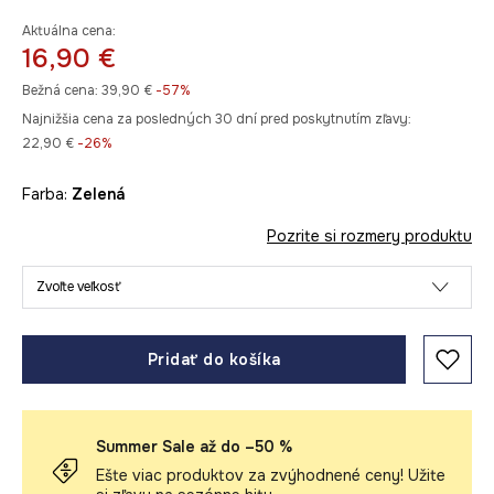
Aktuálna cena:
16,90 €
Bežná cena:
39,90 €
-57%
Najnižšia cena za posledných 30 dní pred poskytnutím zľavy:
22,90 €
 -26%
Farba:
zelená
Pozrite si rozmery produktu
Zvoľte veľkosť
Pridať do košíka
Summer Sale až do –50 %
Ešte viac produktov za zvýhodnené ceny! Užite