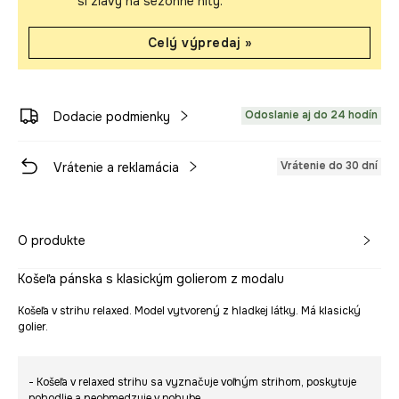
si zľavy na sezónne hity.
Celý výpredaj »
Odoslanie aj do 24 hodín
Dodacie podmienky
Vrátenie do 30 dní
Vrátenie a reklamácia
O produkte
Košeľa pánska s klasickým golierom z modalu
Košeľa v strihu relaxed. Model vytvorený z hladkej látky. Má klasický
golier.
- Košeľa v relaxed strihu sa vyznačuje voľným strihom, poskytuje
pohodlie a neobmedzuje v pohybe.