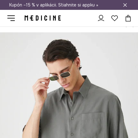
Kupón –15 % v aplikácii. Stiahnite si appku »
Doprava zadarmo od 50 €
Medicine
On
Oblečenie
Košele