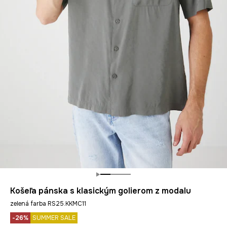
Košeľa pánska s klasickým golierom z modalu
zelená farba RS25.KKMC11
-26%
SUMMER SALE