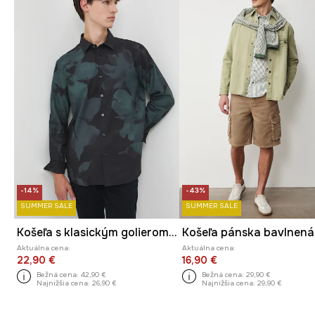
-14%
-43%
SUMMER SALE
SUMMER SALE
Košeľa s klasickým golierom, so vzorom
Košeľa pánska bavlnená
Aktuálna cena:
Aktuálna cena:
22,90 €
16,90 €
Bežná cena:
42,90 €
Bežná cena:
29,90 €
Najnižšia cena:
26,90 €
Najnižšia cena:
29,90 €