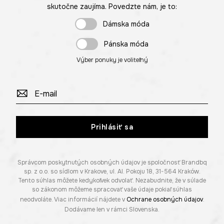
skutočne zaujíma. Povedzte nám, je to:
Dámska móda
Pánska móda
Výber ponuky je voliteľný
Prihlásiť sa
Správcom poskytnutých osobných údajov je spoločnosť Brandbq
sp. z o.o. so sídlom v Krakove, ul. Al. Pokoju 18, 31-564 Kraków.
Tento súhlas môžete kedykoľvek odvolať. Nezabudnite, že v súlade
so zákonom môžeme spracovať vaše údaje pokiaľ súhlas
neodvoláte. Viac informácií nájdete v
Ochrane osobných údajov
.
Dodávame len v rámci Slovenska.