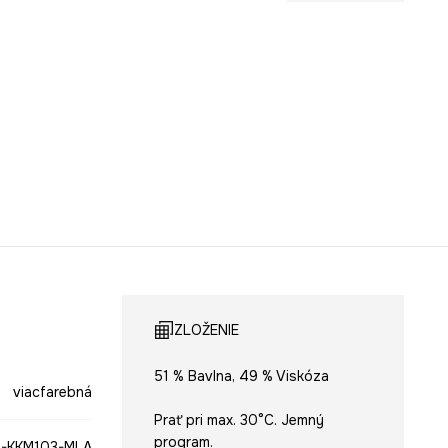
ZLOŽENIE
51 % Bavlna, 49 % Viskóza
viacfarebná
Prať pri max. 30°C. Jemný
program.
-KKM103-MLA