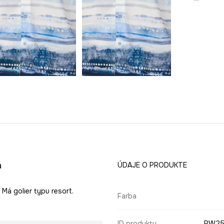
á
ÚDAJE O PRODUKTE
 Má golier typu resort.
Farba
ID produktu
RW25