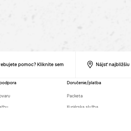
rebujete pomoc? Kliknite sem
Nájsť najbližši
 podpora
Doručenie/platba
ovaru
Packeta
atby
Kuriérska služba
cie objednávky
Osobný odber v predajni MEDIC
 darček
Platba na dobierku