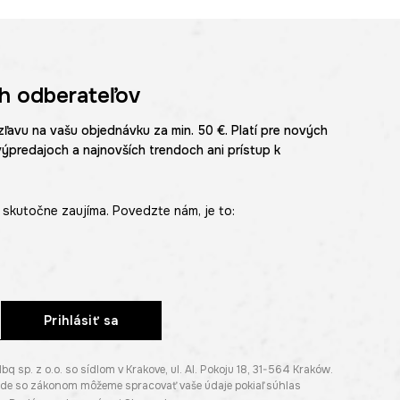
h odberateľov
zľavu na vašu objednávku za min. 50 €. Platí pre nových
výpredajoch a najnovších trendoch ani prístup k
skutočne zaujíma. Povedzte nám, je to:
Prihlásiť sa
p. z o.o. so sídlom v Krakove, ul. Al. Pokoju 18, 31-564 Kraków.
lade so zákonom môžeme spracovať vaše údaje pokiaľ súhlas