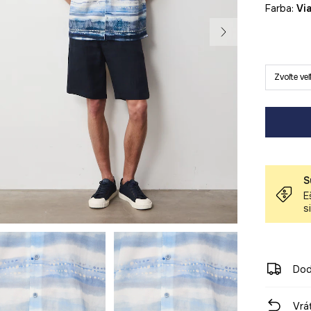
Farba:
v
Zvoľte ve
S
E
s
Dod
Vrá