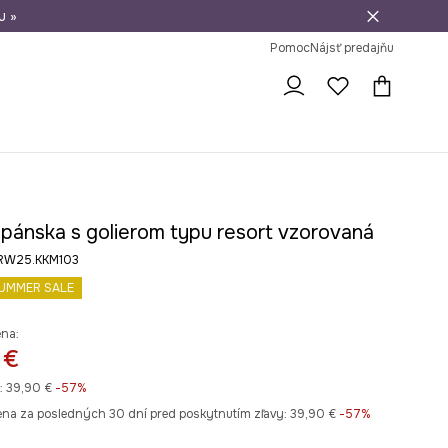
u »
vrátenie tovaru
Pomoc
Nájsť predajňu
 pánska s golierom typu resort vzorovaná
b RW25.KKM103
UMMER SALE
ena:
 €
:
39,90 €
-57%
ena za posledných 30 dní pred poskytnutím zľavy:
39,90 €
 -57%