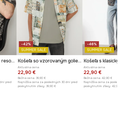
-42%
-46%
SUMMER SALE
SUMMER SALE
Košeľa s golierom typu resort vzorovaná
Košeľa so vzorovaným golierom
Aktuálna cena:
Aktuálna cena:
22,90 €
22,90 €
Bežná cena:
39,90 €
Bežná cena:
42,90 €
dní pred
Najnižšia cena za posledných 30 dní pred
Najnižšia cena za posledných 30
poskytnutím zľavy:
39,90 €
poskytnutím zľavy:
42,90 €