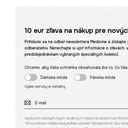
10 eur
zľava na nákup pre novýc
Prihláste sa na odber newslettera Medicine a získajte 
odberateľov. Nenechajte si ujsť informácie o zľavách, 
predobjednávkam vybraných špeciálnych kolekcií.
Chceme, aby Vaša schránka obsahovala iba to, čo Vás 
Dámska móda
Pánska móda
Výber ponuky je voliteľný
Správcom poskytnutých osobných údajov je spoločnosť Brandbq s
Tento súhlas môžete kedykoľvek odvolať. Nezabudnite, že v sú