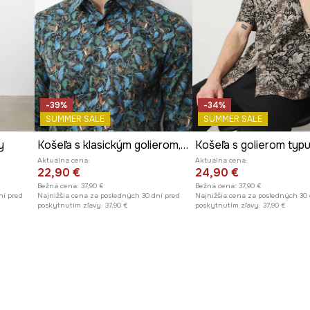
-39%
-34%
SUMMER SALE
SUMMER SALE
y
Košeľa s klasickým golierom, so vzorom
Aktuálna cena:
Aktuálna cena:
22,90 €
24,90 €
Bežná cena:
37,90 €
Bežná cena:
37,90 €
ní pred
Najnižšia cena za posledných 30 dní pred
Najnižšia cena za posledných 30 
poskytnutím zľavy:
37,90 €
poskytnutím zľavy:
37,90 €