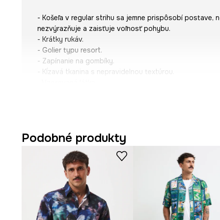
- Košeľa v regular strihu sa jemne prispôsobí postave, 
nezvýrazňuje a zaisťuje voľnosť pohybu.
- Krátky rukáv.
- Golier typu resort.
- Zapínanie na gombíky.
- Kĺzavá tkanina s nepravidelnou textúrou.
- Vzorovaná látka.
- Dĺžka: 75 cm.
- Šírka hrudníka: 57 cm.
- Veľkosti pre rozmer: M.
Podobné produkty