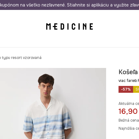
rmo od 50 €
kupónom na všetko nezľavnené. Stiahnite si aplikáciu a využite zľav
Odoslanie aj do 24 hodín
30 dní na 
m typu resort vzorovaná
Košeľa
viac farie
-57%
S
Aktuálna c
16,90
Bežná cena
Najnižšia c