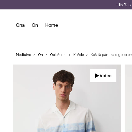
Doprava zada
–15 % s 
Ona
On
Home
Medicine
On
Oblečenie
Košele
Košeľa pánska s goliero
Video