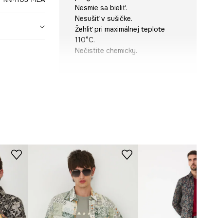
Nesmie sa bieliť.
Nesušiť v sušičke.
Žehliť pri maximálnej teplote
110°C.
Nečistite chemicky.
STRIH
Rukáv
:
krátky
Strih
:
regular fit
ROZMERY
Model je vysoký 188 cm a má na
sebe veľkosť M
Pozrite si rozmery produktu