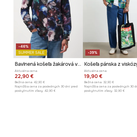
-46%
SUMMER SALE
-39%
Bavlnená košeľa žakárová vzorovaná
Košeľa pánska z viskóz
Aktuálna cena:
Aktuálna cena:
22,90 €
19,90 €
Bežná cena:
42,90 €
Bežná cena:
32,90 €
Najnižšia cena za posledných 30 dní pred
Najnižšia cena za posledných 30 d
poskytnutím zľavy:
42,90 €
poskytnutím zľavy:
32,90 €