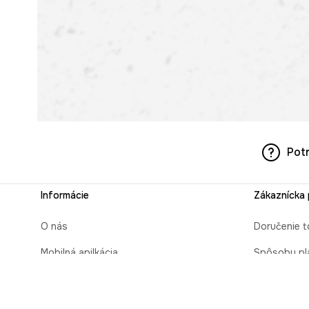
Pot
Informácie
Zákaznícka
O nás
Doručenie t
Mobilná apilkácia
Spôsoby pl
Pravidlá pre prezentovanie tovaru
Čas realizá
Blog
Zabaliť ako