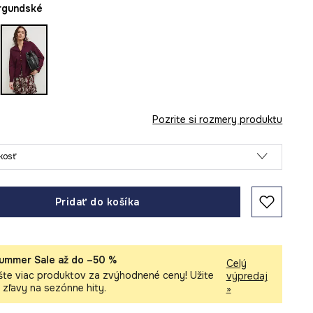
urgundské
Pozrite si rozmery produktu
ľkosť
Pridať do košíka
ummer Sale až do –50 %
Celý
šte viac produktov za zvýhodnené ceny! Užite
výpredaj
i zľavy na sezónne hity.
»