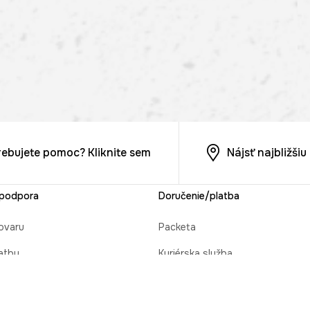
rebujete pomoc? Kliknite sem
Nájsť najbližši
 podpora
Doručenie/platba
ovaru
Packeta
atby
Kuriérska služba
cie objednávky
Osobný odber v predajni MEDIC
 darček
Platba na dobierku