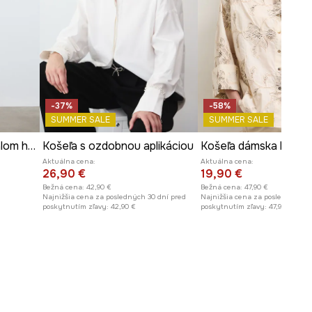
Pozrite si rozmery produktu
-37%
-58%
SUMMER SALE
SUMMER SALE
Košeľa dámska s modalom hladká
Košeľa s ozdobnou aplikáciou
Aktuálna cena:
Aktuálna cena:
26,90 €
19,90 €
Bežná cena:
42,90 €
Bežná cena:
47,90 €
Najnižšia cena za posledných 30 dní pred
Najnižšia cena za posledných 30
poskytnutím zľavy:
42,90 €
poskytnutím zľavy:
47,90 €