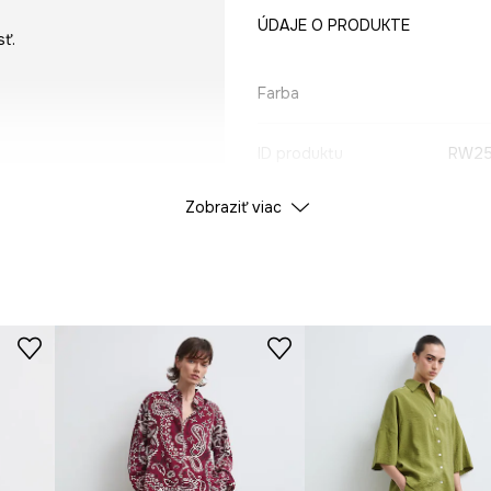
ÚDAJE O PRODUKTE
sť.
Farba
ID produktu
RW25
Zobraziť viac
Výrobca