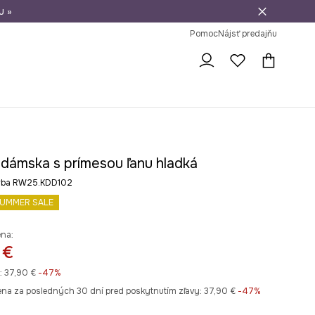
u »
vrátenie tovaru
Pomoc
Nájsť predajňu
 dámska s prímesou ľanu hladká
arba RW25.KDD102
UMMER SALE
ena:
 €
:
37,90 €
-47%
ena za posledných 30 dní pred poskytnutím zľavy:
37,90 €
 -47%