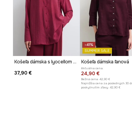
-41%
SUMMER SALE
Košeľa dámska s lyocellom hladká
Košeľa dámska ľanová
Aktuálna cena:
37,90 €
24,90 €
Bežná cena:
42,90 €
Najnižšia cena za posledných 30 d
poskytnutím zľavy:
42,90 €