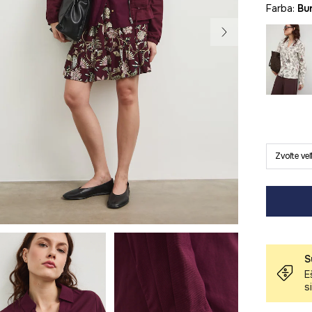
Farba:
b
Zvoľte ve
S
E
s