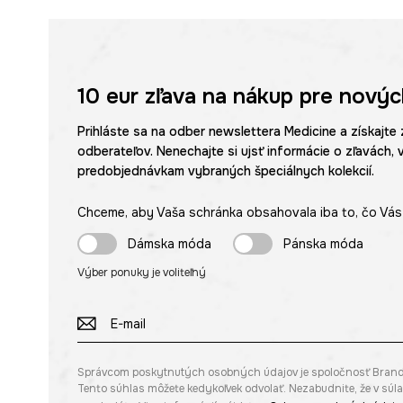
10 eur
zľava na nákup pre novýc
Prihláste sa na odber newslettera Medicine a získajte 
odberateľov. Nenechajte si ujsť informácie o zľavách, 
predobjednávkam vybraných špeciálnych kolekcií.
Chceme, aby Vaša schránka obsahovala iba to, čo Vás 
Dámska móda
Pánska móda
Výber ponuky je voliteľný
Správcom poskytnutých osobných údajov je spoločnosť Brandbq s
Tento súhlas môžete kedykoľvek odvolať. Nezabudnite, že v sú