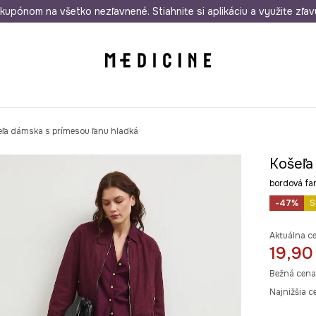
rmo od 50 €
kupónom na všetko nezľavnené. Stiahnite si aplikáciu a využite zľav
Odoslanie aj do 24 hodín
30 dní na 
eľa dámska s prímesou ľanu hladká
Košeľa
bordová f
-47%
S
Aktuálna c
19,90
Bežná cena
Najnižšia c