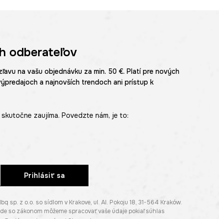
h odberateľov
zľavu na vašu objednávku za min. 50 €. Platí pre nových
výpredajoch a najnovších trendoch ani prístup k
skutočne zaujíma. Povedzte nám, je to:
Prihlásiť sa
p. z o.o. so sídlom v Krakove, ul. Al. Pokoju 18, 31-564 Kraków.
lade so zákonom môžeme spracovať vaše údaje pokiaľ súhlas