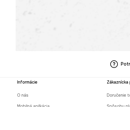
Pot
Informácie
Zákaznícka
O nás
Doručenie t
Mobilná apilkácia
Spôsoby pl
Pravidlá pre prezentovanie tovaru
Čas realizá
Blog
Zabaliť ako