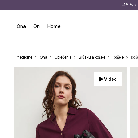
Doprava zada
–15 % s 
Ona
On
Home
Medicine
Ona
Oblečenie
Blúzky a košele
Košele
Koš
Video