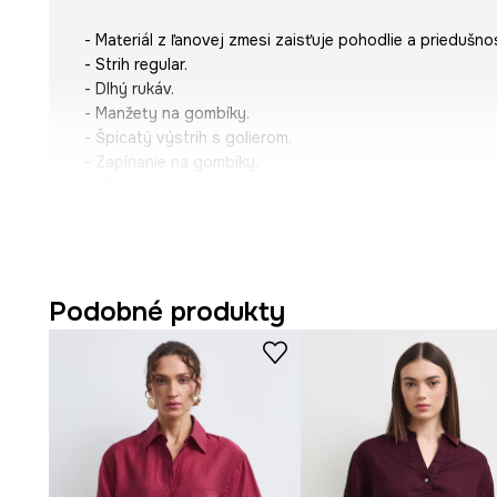
- Materiál z ľanovej zmesi zaisťuje pohodlie a priedušno
- Strih regular.
- Dlhý rukáv.
- Manžety na gombíky.
- Špicatý výstrih s golierom.
- Zapínanie na gombíky.
- Hladký textil.
- Dĺžka: 66 cm.
- Šírka poprsia: 52 cm.
- Dĺžka rukáva: 62,5 cm.
- Veľkosti pre rozmer: S.
Podobné produkty