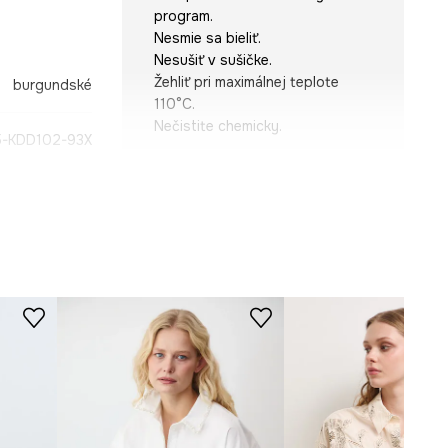
program.
Nesmie sa bieliť.
Nesušiť v sušičke.
Žehliť pri maximálnej teplote
burgundské
110°C.
Nečistite chemicky.
-KDD102-93X
STRIH
Rukáv
:
dlhý
Výstrih
:
s golierom
Strih
:
regular fit
ROZMERY
Modelka je vysoká 179 cm a má
na sebe veľkosť S