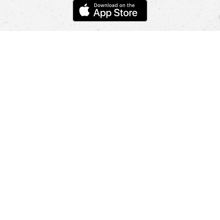
POMOC
NÁJSŤ PREDAJŇU
Informácie
O nás
Mobilná apilkácia
Pravidlá pre prezentovanie tovaru
Blog
Kontaktné údaje
Bezpečnosť