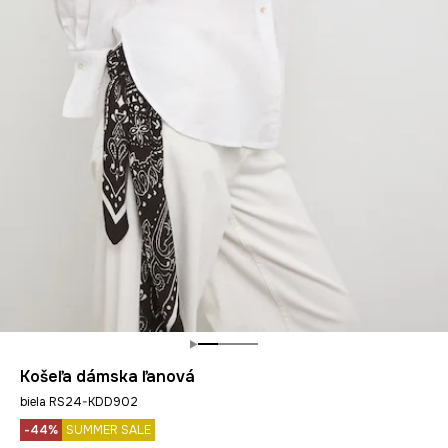
Košeľa dámska ľanová
biela RS24-KDD902
-44%
SUMMER SALE