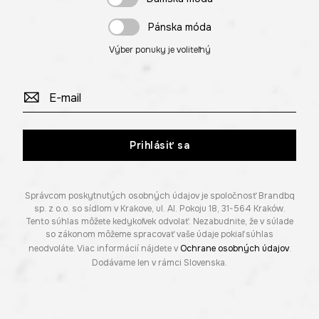
Pánska móda
Výber ponuky je voliteľný
Prihlásiť sa
Správcom poskytnutých osobných údajov je spoločnosť Brandbq
sp. z o.o. so sídlom v Krakove, ul. Al. Pokoju 18, 31-564 Kraków.
Tento súhlas môžete kedykoľvek odvolať. Nezabudnite, že v súlade
so zákonom môžeme spracovať vaše údaje pokiaľ súhlas
neodvoláte. Viac informácií nájdete v
Ochrane osobných údajov
.
Dodávame len v rámci Slovenska.