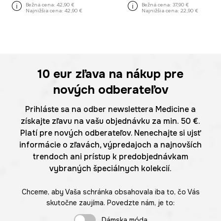
Bežná cena:
42,90 €
Bežná cena:
37,90 €
Najnižšia cena:
42,90 €
Najnižšia cena:
22,90 €
10 eur
zľava na nákup pre
nových odberateľov
Prihláste sa na odber newslettera Medicine a
získajte zľavu na vašu objednávku za min. 50 €.
Platí pre nových odberateľov. Nenechajte si ujsť
informácie o zľavách, výpredajoch a najnovších
trendoch ani prístup k predobjednávkam
vybraných špeciálnych kolekcií.
Chceme, aby Vaša schránka obsahovala iba to, čo Vás
skutočne zaujíma. Povedzte nám, je to:
Dámska móda