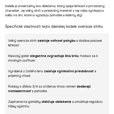
Košeľa je univerzálny kus oblečenia, ktorý spája ľahkosť a prirodzený
charakter. Jej voľný strih a priedušný materiál z nej robia vynikajúcu
voľbu na dni, ktoré si vyžadujú pohodlie a ležérny štýl.
Špecifické vlastnosti tejto dámskej košele oversize strihu
Voľný oversize strih
zaisťuje voľnosť pohybu
a dodáva postave
ľahkosť.
Klasický golier
elegantne zvýrazňuje líniu krku
, hodiaci sa k
mnohým outfitom.
Vyrobená z čistého ľanu
zaisťuje výnimočnú priedušnosť
a
príjemný chlad.
Rukávy s dĺžkou 3/4 so zníženou líniou ramien
dodávajú
nonšalantnosť
a pohodlie.
Zapínanie na gombíky
uľahčuje obliekanie
a umožňuje reguláciu
hĺbky výstrihu.