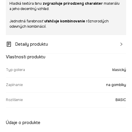
Hladká textúra ľanu
zvýrazňuje prirodzený charakter
materiálu
a jeho decentný vzhľad.
Jednotná farebnosť
uľahčuje kombinovanie
rôznorodých
odevných kombinácií.
Detaily produktu
Vlastnosti produktu
Typ goliera
klasický
Zapínanie
na gombíky
Rozlíšenie
BASIC
Údaje o produkte