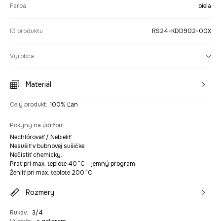
Farba
biela
ID produktu
RS24-KDD902-00X
Výrobca
Materiál
Celý produkt
:
100% Ľan
Pokyny na údržbu
:
Nechlórovať / Nebieliť.
Nesušiť v bubnovej sušičke.
Nečistiť chemicky.
Prať pri max. teplote 40 °C – jemný program.
Žehliť pri max. teplote 200 °C.
Rozmery
Rukáv
:
3/4