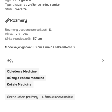
Výstrih
:
s golierom
Typ rukáva
:
so zníženou líniou ramien
Strih
:
oversize
Rozmery
Rozmery uvedené pre veľkosť
:
S.
Dĺžka
:
70,5 cm
Šírka v podpazuší
:
57 cm
Modelka je vysoká 180 cm a má na sebe veľkosť S
Tagy
Oblečenie Medicine
Blúzky a košele Medicine
Košele Medicine
Čierne košele pre ženy
Dámske ľanové košele