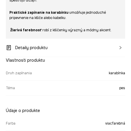
spestrujú dizajn.
Praktické zapínanie na karabínku
umožňuje jednoduché
pripevnenie na kľúče alebo kabelku.
Žiarivá farebnosť
robí z kľúčenky výrazný a módny akcent.
Detaily produktu
Vlastnosti produktu
Druh zapínania
karabínka
Téma
pes
Údaje o produkte
Farba
viacfarebná