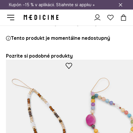
Kupón –15 % v aplikácii. Stiahnite si appku »
Doprava zadarmo od 50 €
Medicine
Ona
Doplnky
Kľúčenky a prívesky
Kľúčenka
Tento produkt je momentálne nedostupný
Pozrite si podobné produkty