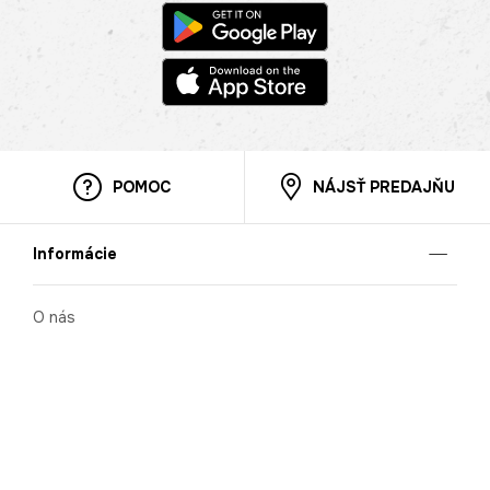
POMOC
NÁJSŤ PREDAJŇU
Informácie
O nás
Mobilná apilkácia
Pravidlá pre prezentovanie tovaru
Blog
Kontaktné údaje