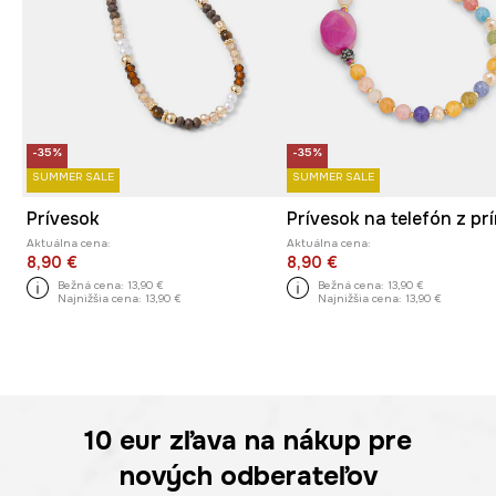
-35%
-35%
SUMMER SALE
SUMMER SALE
Prívesok
Aktuálna cena:
Aktuálna cena:
8,90 €
8,90 €
Bežná cena:
13,90 €
Bežná cena:
13,90 €
Najnižšia cena:
13,90 €
Najnižšia cena:
13,90 €
10 eur
zľava na nákup pre
nových odberateľov