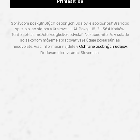
Prihlásiť sa
Správcom poskytnutých osobných údajov je spoločnosť Brandbq
sp. z o.o. so sídlom v Krakove, ul. Al. Pokoju 18, 31-564 Kraków.
Tento súhlas môžete kedykoľvek odvolať. Nezabudnite, že v súlade
so zákonom môžeme spracovať vaše údaje pokiaľ súhlas
neodvoláte. Viac informácií nájdete v
Ochrane osobných údajov
.
Dodávame len v rámci Slovenska.