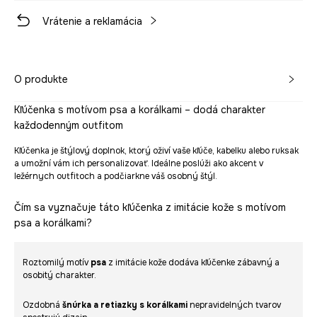
Vrátenie a reklamácia
O produkte
Kľúčenka s motívom psa a korálkami – dodá charakter
každodenným outfitom
Kľúčenka je štýlový doplnok, ktorý oživí vaše kľúče, kabelku alebo ruksak
a umožní vám ich personalizovať. Ideálne poslúži ako akcent v
ležérnych outfitoch a podčiarkne váš osobný štýl.
Čím sa vyznačuje táto kľúčenka z imitácie kože s motívom
psa a korálkami?
Roztomilý motív
psa
z imitácie kože dodáva kľúčenke zábavný a
osobitý charakter.
Ozdobná
šnúrka a retiazky s korálkami
nepravidelných tvarov