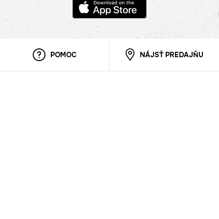
POMOC
NÁJSŤ PREDAJŇU
Informácie
O nás
Mobilná apilkácia
Pravidlá pre prezentovanie tovaru
Blog
Kontaktné údaje
Bezpečnosť