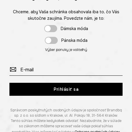
Chceme, aby Vaša schránka obsahovala iba to, čo Vás
skutočne zaujíma. Povedzte nám, je to:
Dámska móda
Pánska móda
Výber ponuky je voliteľný
Prihlásiť sa
Správcom poskytnutých osobných údajov je spoločnosť Brandbq
sp. z o.o. so sídlom v Krakove, ul. Al. Pokoju 18, 31-564 Kraków.
Tento súhlas môžete kedykoľvek odvolať. Nezabudnite, že v súlade
so zákonom môžeme spracovať vaše údaje pokiaľ súhlas