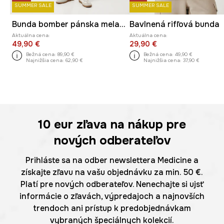
SUMMER SALE
SUMMER SALE
Bunda bomber pánska melanžová
Bavlnená rifľová bunda
Aktuálna cena:
Aktuálna cena:
49,90 €
29,90 €
Bežná cena:
89,90 €
Bežná cena:
49,90 €
Najnižšia cena:
62,90 €
Najnižšia cena:
37,90 €
10 eur
zľava na nákup pre
nových odberateľov
Prihláste sa na odber newslettera Medicine a
získajte zľavu na vašu objednávku za min. 50 €.
Platí pre nových odberateľov. Nenechajte si ujsť
informácie o zľavách, výpredajoch a najnovších
trendoch ani prístup k predobjednávkam
vybraných špeciálnych kolekcií.