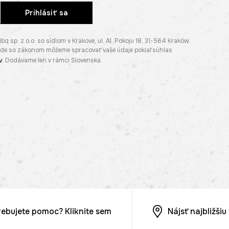
Prihlásiť sa
p. z o.o. so sídlom v Krakove, ul. Al. Pokoju 18, 31-564 Kraków.
lade so zákonom môžeme spracovať vaše údaje pokiaľ súhlas
v
. Dodávame len v rámci Slovenska.
rebujete pomoc? Kliknite sem
Nájsť najbližši