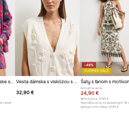
-48%
SUMMER SALE
Teplákové šortky dámske s motívom zeleniny
Vesta dámska s viskózou s aplikáciou
Aktuálna cena:
32,90 €
24,90 €
Bežná cena:
47,90 €
dní pred
Najnižšia cena za posledných 30 
poskytnutím zľavy:
47,90 €