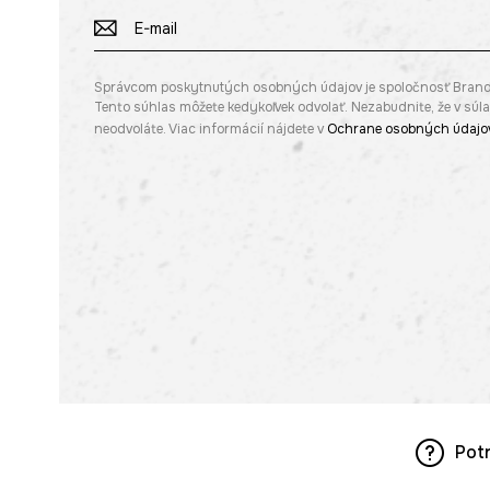
Správcom poskytnutých osobných údajov je spoločnosť Brandbq s
Tento súhlas môžete kedykoľvek odvolať. Nezabudnite, že v sú
neodvoláte. Viac informácií nájdete v
Ochrane osobných údajo
Pot