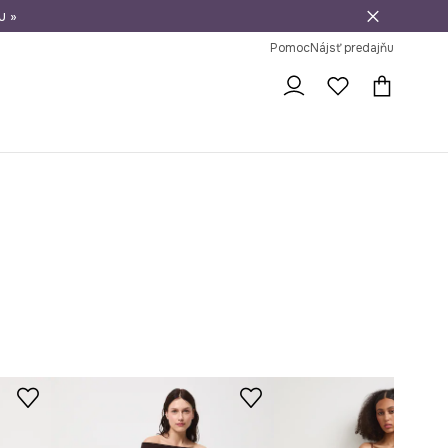
u »
vrátenie tovaru
Pomoc
Nájsť predajňu