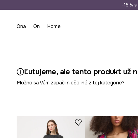
Doprava zada
–15 % s 
Ona
On
Home
Ľutujeme, ale tento produkt už n
Možno sa Vám zapáči niečo iné z tej kategórie?