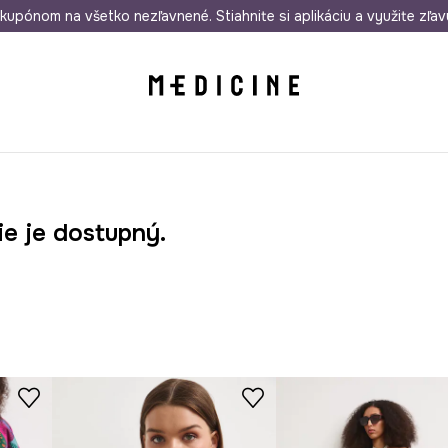
rmo od 50 €
kupónom na všetko nezľavnené. Stiahnite si aplikáciu a využite zľav
Odoslanie aj do 24 hodín
30 dní na 
ie je dostupný.