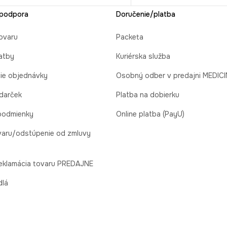
 podpora
Doručenie/platba
ovaru
Packeta
atby
Kuriérska služba
cie objednávky
Osobný odber v predajni MEDIC
 darček
Platba na dobierku
podmienky
Online platba (PayU)
varu/odstúpenie od zmluvy
reklamácia tovaru PREDAJNE
dlá