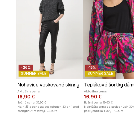
-26%
-15%
SUMMER SALE
SUMMER SALE
Nohavice voskované skinny
Aktuálna cena:
Aktuálna cena:
16,90 €
16,90 €
Bežná cena:
39,90 €
Bežná cena:
19,90 €
Najnižšia cena za posledných 30 dní pred
Najnižšia cena za posledných 30 
poskytnutím zľavy:
22,90 €
poskytnutím zľavy:
19,90 €