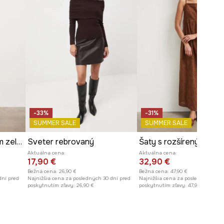
-33%
-31%
SUMMER SALE
SUMMER SALE
Šaty s ľanom s motívom zeleniny
Sveter rebrovaný
Aktuálna cena:
Aktuálna cena:
17,90 €
32,90 €
Bežná cena:
26,90 €
Bežná cena:
47,90 €
dní pred
Najnižšia cena za posledných 30 dní pred
Najnižšia cena za posledných 30 
poskytnutím zľavy:
26,90 €
poskytnutím zľavy:
47,90 €