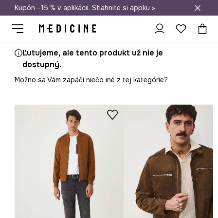
Kupón –15 % v aplikácii. Stiahnite si appku »
Doprava zadarmo od 50 €
Ľutujeme, ale tento produkt už nie je
dostupný.
Možno sa Vám zapáči niečo iné z tej kategórie?