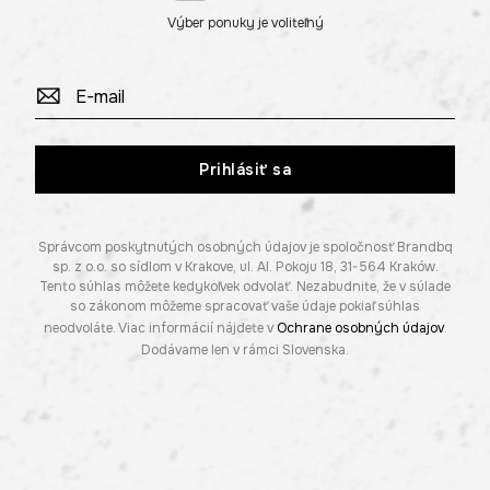
Výber ponuky je voliteľný
Prihlásiť sa
Správcom poskytnutých osobných údajov je spoločnosť Brandbq
sp. z o.o. so sídlom v Krakove, ul. Al. Pokoju 18, 31-564 Kraków.
Tento súhlas môžete kedykoľvek odvolať. Nezabudnite, že v súlade
so zákonom môžeme spracovať vaše údaje pokiaľ súhlas
neodvoláte. Viac informácií nájdete v
Ochrane osobných údajov
.
Dodávame len v rámci Slovenska.