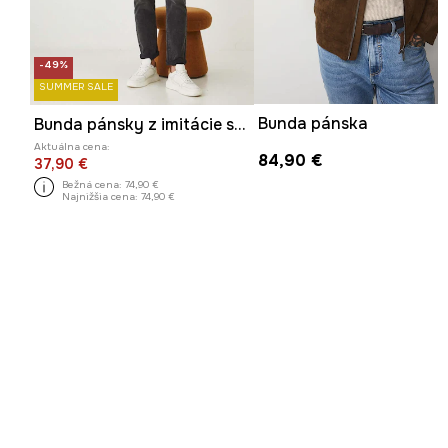
-49%
SUMMER SALE
Bunda pánska
Bunda pánsky z imitácie semišu hnedá farba
Aktuálna cena:
84,90 €
37,90 €
Bežná cena:
74,90 €
Najnižšia cena:
74,90 €