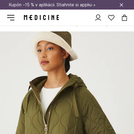
Kupón –15 % v aplikácii. Stiahnite si appku »
Doprava zadarmo od 50 €
Medicine
Ona
Oblečenie
Bundy
Krátke bundy