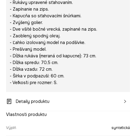
- Rukávy upravené sťahovaním.
- Zapínanie na zips.
- Kapucňa so sťahovacími šnúrkami.
- Zvýšený golier.
- Dve všité bočné vrecká, zapínané na zips.
- Zaoblený spodný okraj.
- Ľahko izolovaný model na podšívke.
- Prešívaný model.
- Dĺžka rukáva (meraná od kapucne): 73 cm.
- Dĺžka spredu: 70,5 cm.
- Dĺžka vzadu: 72 cm.
- Šírka v podpazuší: 60 cm.
- Veľkosti pre rozmer: S.
Detaily produktu
Vlastnosti produktu
Výplň
syntetická