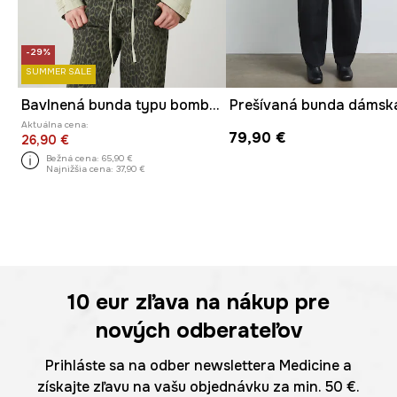
-29%
SUMMER SALE
Bavlnená bunda typu bomber dámska hladké zelená farba
Prešívaná bunda dámsk
Aktuálna cena:
79,90 €
26,90 €
Bežná cena:
65,90 €
Najnižšia cena:
37,90 €
10 eur
zľava na nákup pre
nových odberateľov
Prihláste sa na odber newslettera Medicine a
získajte zľavu na vašu objednávku za min. 50 €.