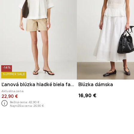
-14%
SUMMER SALE
Ľanová blúzka hladké biela farba
Blúzka dámska
Aktuálna cena:
16,90 €
22,90 €
Bežná cena:
42,90 €
Najnižšia cena:
26,90 €