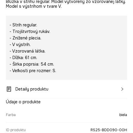
Blúzka v strihu regular. Model vytvorený zo vzorovanej látky.
Model s výstrihom v tvare V.
- Strih regular.
- Trojštvrťový rukáv.
- Znížené plecia.
- V výstrih.
- Vzorovaná látka.
- Dĺžka: 61 cm.
- Šírka poprsia: 54 cm.
- Veľkosti pre rozmer: S.
Detaily produktu
Údaje o produkte
Farba
biela
ID produktu
RS25-BDD090-00H