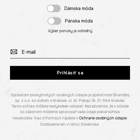
Dámska móda
Pánska móda
Výber ponuky je voliteľný
Prihlásiť sa
Správcom poskytnutých osobných údajov je spoločnosť Brandbq
sp. z o.o. so sídlom v Krakove, ul. Al. Pokoju 18, 31-564 Kraków.
Tento súhlas môžete kedykoľvek odvolať. Nezabudnite, že v súlade
so zákonom môžeme spracovať vaše údaje pokiaľ súhlas
neodvoláte. Viac informácií nájdete v
Ochrane osobných údajov
.
Dodávame len v rámci Slovenska.