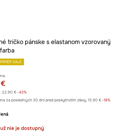
né tričko pánske s elastanom vzorovaný
 farba
UMMER SALE
ena:
 €
:
22,90 €
-43%
ena za posledných 30 dní pred poskytnutím zľavy:
15,90 €
 -18%
elená
už nie je dostupný