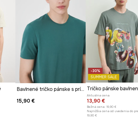
-30%
SUMMER SALE
é
Bavlnené tričko pánske s prímesou elastanu, hladká zelená farba
Aktuálna cena:
13,90 €
15,90 €
Bežná cena:
19,90 €
Najnižšia cena od uvedenia do pr
19,90 €