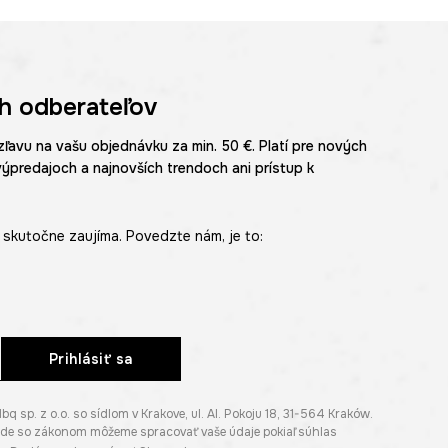
h odberateľov
zľavu na vašu objednávku za min. 50 €. Platí pre nových
výpredajoch a najnovších trendoch ani prístup k
skutočne zaujíma. Povedzte nám, je to:
Prihlásiť sa
p. z o.o. so sídlom v Krakove, ul. Al. Pokoju 18, 31-564 Kraków.
lade so zákonom môžeme spracovať vaše údaje pokiaľ súhlas