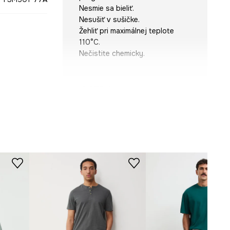
Nesmie sa bieliť.
Nesušiť v sušičke.
Žehliť pri maximálnej teplote
110°C.
Nečistite chemicky.
STRIH
Výstrih
:
okrúhly
Strih
:
regular fit