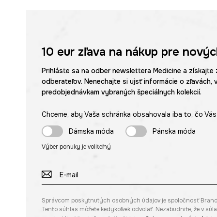
10 eur
zľava na nákup pre novýc
Prihláste sa na odber newslettera Medicine a získajte 
odberateľov. Nenechajte si ujsť informácie o zľavách, 
predobjednávkam vybraných špeciálnych kolekcií.
Chceme, aby Vaša schránka obsahovala iba to, čo Vás 
Dámska móda
Pánska móda
Výber ponuky je voliteľný
Správcom poskytnutých osobných údajov je spoločnosť Brandbq s
Tento súhlas môžete kedykoľvek odvolať. Nezabudnite, že v sú