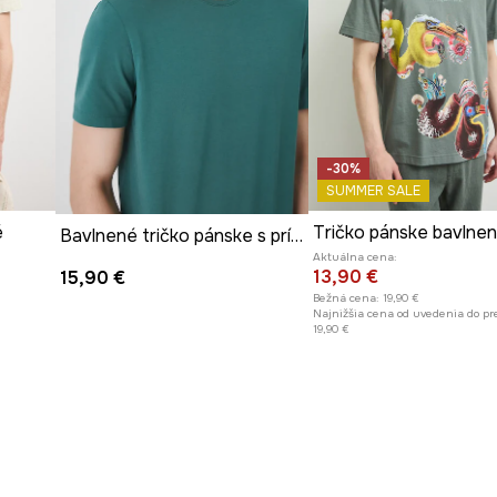
-30%
SUMMER SALE
é
Bavlnené tričko pánske s prímesou elastanu, hladká zelená farba
Aktuálna cena:
13,90 €
15,90 €
Bežná cena:
19,90 €
Najnižšia cena od uvedenia do pr
19,90 €