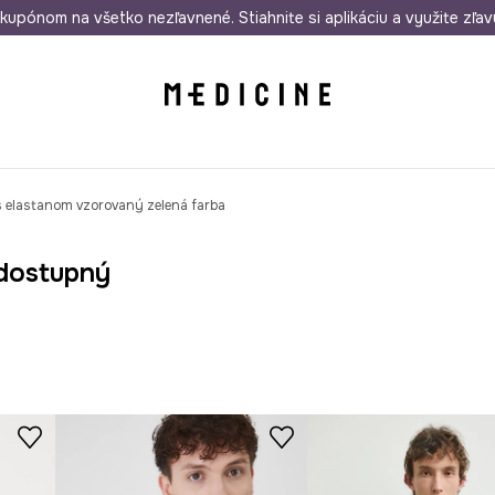
rmo od 50 €
kupónom na všetko nezľavnené. Stiahnite si aplikáciu a využite zľav
Odoslanie aj do 24 hodín
30 dní na 
s elastanom vzorovaný zelená farba
dostupný