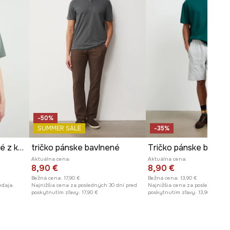
-50%
SUMMER SALE
-35%
Tričko pánske bavlnené z kolekcie Kit Mizeres x Medicine
tričko pánske bavlnené
Aktuálna cena:
Aktuálna cena:
8,90 €
8,90 €
Bežná cena:
17,90 €
Bežná cena:
13,90 €
edaja:
Najnižšia cena za posledných 30 dní pred
Najnižšia cena za posledných 30
poskytnutím zľavy:
17,90 €
poskytnutím zľavy:
13,90 €