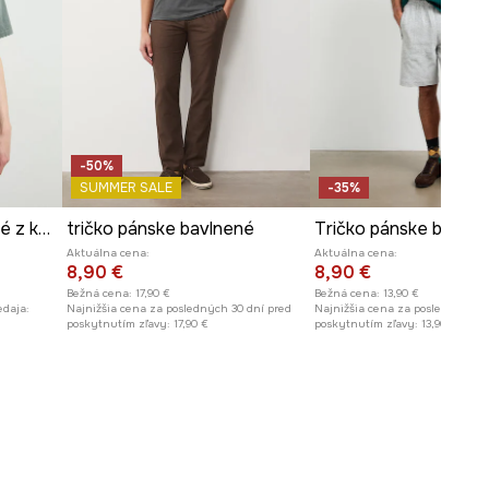
-50%
SUMMER SALE
-35%
Tričko pánske bavlnené z kolekcie Kit Mizeres x Medicine
tričko pánske bavlnené
Aktuálna cena:
Aktuálna cena:
8,90 €
8,90 €
Bežná cena:
17,90 €
Bežná cena:
13,90 €
edaja:
Najnižšia cena za posledných 30 dní pred
Najnižšia cena za posledných 30
poskytnutím zľavy:
17,90 €
poskytnutím zľavy:
13,90 €