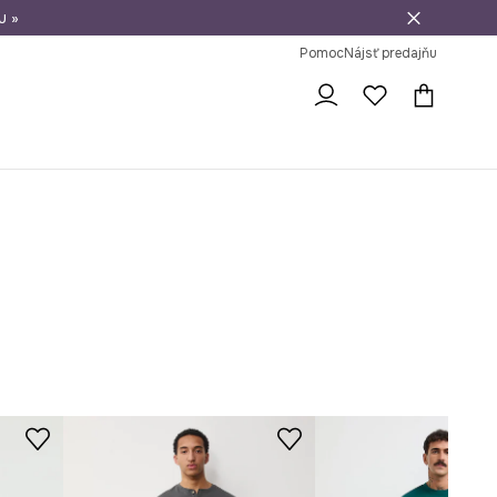
u »
vrátenie tovaru
Pomoc
Nájsť predajňu