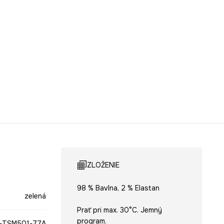
ZLOŽENIE
98 % Bavlna, 2 % Elastan
zelená
Prať pri max. 30°C. Jemný
program.
-TSM501-77A