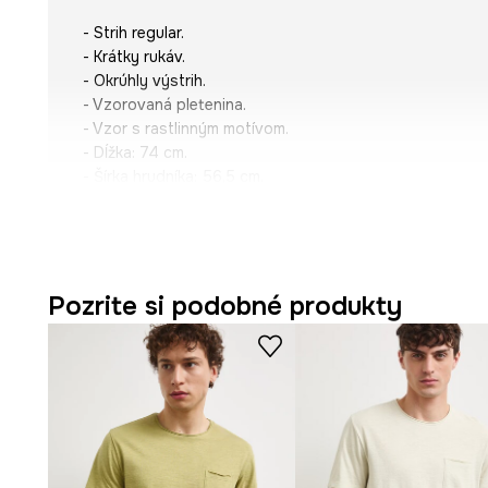
- Strih regular.
- Krátky rukáv.
- Okrúhly výstrih.
- Vzorovaná pletenina.
- Vzor s rastlinným motívom.
- Dĺžka: 74 cm.
- Šírka hrudníka: 56,5 cm.
- Veľkosti pre rozmer: L.
Pozrite si podobné produkty