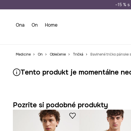
Doprava zada
–15 % s 
Ona
On
Home
Medicine
On
Oblečenie
Tričká
Bavlnené tričko pánske 
Tento produkt je momentálne ne
Pozrite si podobné produkty