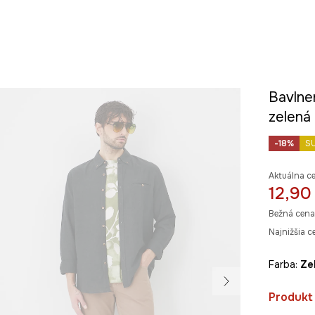
Bavlne
zelená
-18%
S
Aktuálna c
12,90
Bežná cena
Najnižšia c
Farba:
z
Produkt 