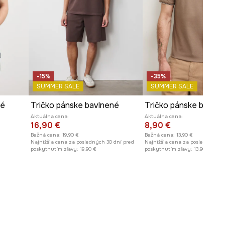
-15%
-35%
SUMMER SALE
SUMMER SALE
né
Tričko pánske bavlnené
Aktuálna cena:
Aktuálna cena:
16,90 €
8,90 €
Bežná cena:
19,90 €
Bežná cena:
13,90 €
Najnižšia cena za posledných 30 dní pred
Najnižšia cena za posledných 30
poskytnutím zľavy:
19,90 €
poskytnutím zľavy:
13,90 €