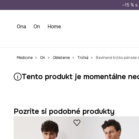
Doprava zada
–15 % s 
Ona
On
Home
Medicine
On
Oblečenie
Tričká
Bavlnené tričko pánske 
Tento produkt je momentálne ne
Pozrite si podobné produkty