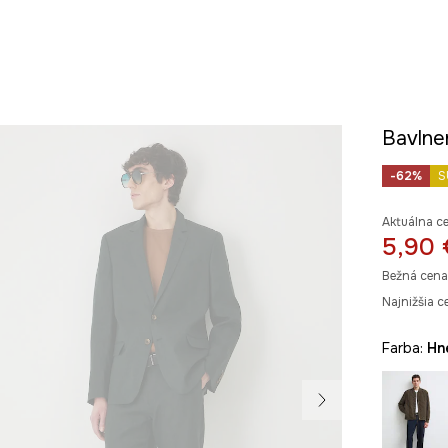
Bavlne
-62%
S
Aktuálna c
5,90 
Bežná cena
Najnižšia c
Farba:
h