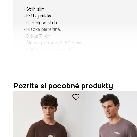
- Strih slim.
- Krátky rukáv.
- Okrúhly výstrih.
- Hladká pletenina.
- Dĺžka: 71 cm.
- Šírka v podpazuší: 50,5 cm.
- Veľkosti pre rozmer: M.
Pozrite si podobné produkty