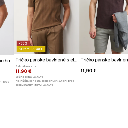
-55%
SUMMER SALE
Tričko pánske bavlnené s elastanom
Tričko pánske bavlne
Tričko pánske s potlačou hnedá farba
Aktuálna cena:
11,90 €
11,90 €
Bežná cena:
26,90 €
Najnižšia cena za posledných 30 dní pred
ní pred
poskytnutím zľavy:
26,90 €