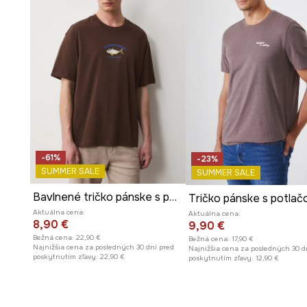
-61%
-23%
SUMMER SALE
SUMMER SALE
Bavlnené tričko pánske s potlačou
Aktuálna cena:
Aktuálna cena:
8,90 €
9,90 €
Bežná cena:
22,90 €
Bežná cena:
17,90 €
Najnižšia cena za posledných 30 dní pred
Najnižšia cena za posledných 30 d
poskytnutím zľavy:
22,90 €
poskytnutím zľavy:
12,90 €