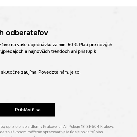
h odberateľov
zľavu na vašu objednávku za min. 50 €. Platí pre nových
výpredajoch a najnovších trendoch ani prístup k
skutočne zaujíma. Povedzte nám, je to:
Prihlásiť sa
p. z o.o. so sídlom v Krakove, ul. Al. Pokoju 18, 31-564 Kraków.
lade so zákonom môžeme spracovať vaše údaje pokiaľ súhlas