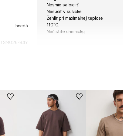
Nesmie sa bieliť.
Nesušiť v sušičke.
Žehliť pri maximálnej teplote
110°C.
hnedá
Nečistite chemicky.
TSM026-84Y
STRIH
Výstrih
:
okrúhly
Strih
:
slim fit
ROZMERY
Model je vysoký 186 cm a má na
sebe veľkosť M
Pozrite si rozmery produktu