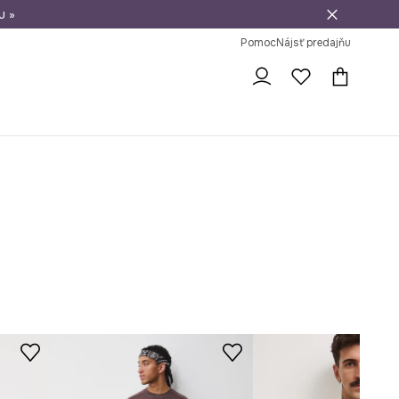
u »
vrátenie tovaru
Pomoc
Nájsť predajňu