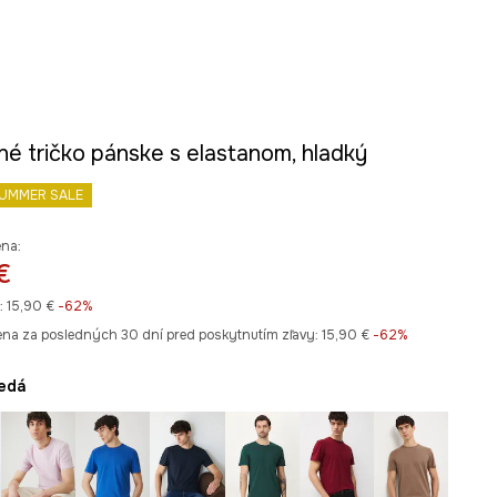
né tričko pánske s elastanom, hladký
UMMER SALE
ena:
€
:
15,90 €
-62%
ena za posledných 30 dní pred poskytnutím zľavy:
15,90 €
 -62%
nedá