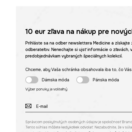
10 eur
zľava na nákup pre novýc
Prihláste sa na odber newslettera Medicine a získajte 
odberateľov. Nenechajte si ujsť informácie o zľavách, 
predobjednávkam vybraných špeciálnych kolekcií.
Chceme, aby Vaša schránka obsahovala iba to, čo Vás 
Dámska móda
Pánska móda
Výber ponuky je voliteľný
Správcom poskytnutých osobných údajov je spoločnosť Brandbq s
Tento súhlas môžete kedykoľvek odvolať. Nezabudnite, že v sú