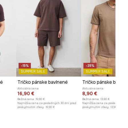
-15%
-35%
SUMMER SALE
SUMMER SALE
né
Tričko pánske bavlnené
Aktuálna cena:
Aktuálna cena:
16,90 €
8,90 €
Bežná cena:
19,90 €
Bežná cena:
13,90 €
Najnižšia cena za posledných 30 dní pred
Najnižšia cena za posledných 30
poskytnutím zľavy:
19,90 €
poskytnutím zľavy:
13,90 €