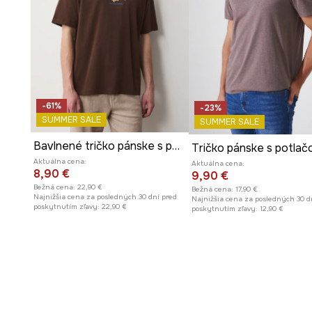
-61%
-23%
SUMMER SALE
SUMMER SALE
Bavlnené tričko pánske s potlačou
Aktuálna cena:
Aktuálna cena:
8,90 €
9,90 €
Bežná cena:
22,90 €
Bežná cena:
17,90 €
Najnižšia cena za posledných 30 dní pred
Najnižšia cena za posledných 30 d
poskytnutím zľavy:
22,90 €
poskytnutím zľavy:
12,90 €