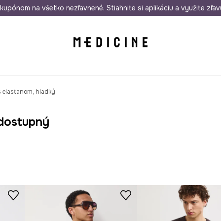
rmo od 50 €
kupónom na všetko nezľavnené. Stiahnite si aplikáciu a využite zľav
Odoslanie aj do 24 hodín
30 dní na 
s elastanom, hladký
dostupný