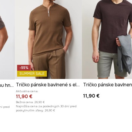
-55%
SUMMER SALE
Tričko pánske bavlnené s elastanom
Tričko pánske bavlne
Tričko pánske s potlačou hnedá farba
Aktuálna cena:
11,90 €
11,90 €
Bežná cena:
26,90 €
Najnižšia cena za posledných 30 dní pred
ní pred
poskytnutím zľavy:
26,90 €