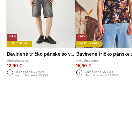
-18%
-30%
SUMMER SALE
SUMMER SALE
Bavlnené tričko pánske so vzorom čierna farba
Aktuálna cena:
Aktuálna cena:
12,90 €
15,90 €
Bežná cena:
22,90 €
Bežná cena:
22,90 €
Najnižšia cena:
15,90 €
Najnižšia cena:
22,90 €