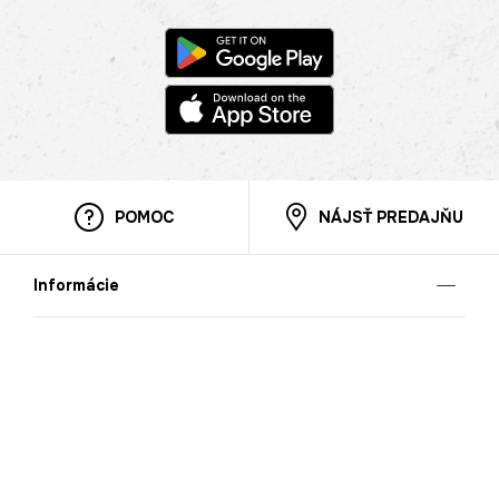
POMOC
NÁJSŤ PREDAJŇU
Informácie
O nás
Mobilná apilkácia
Pravidlá pre prezentovanie tovaru
Blog