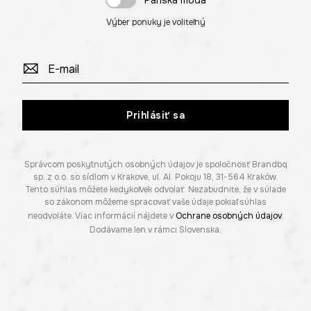
Výber ponuky je voliteľný
Prihlásiť sa
Správcom poskytnutých osobných údajov je spoločnosť Brandbq
sp. z o.o. so sídlom v Krakove, ul. Al. Pokoju 18, 31-564 Kraków.
Tento súhlas môžete kedykoľvek odvolať. Nezabudnite, že v súlade
so zákonom môžeme spracovať vaše údaje pokiaľ súhlas
neodvoláte. Viac informácií nájdete v
Ochrane osobných údajov
.
Dodávame len v rámci Slovenska.