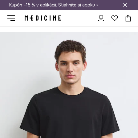
Kupón –15 % v aplikácii. Stiahnite si appku »
Doprava zadarmo od 50 €
Medicine
On
Oblečenie
Tričká