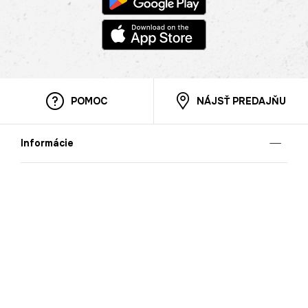
POMOC
NÁJSŤ PREDAJŇU
Informácie
O nás
Mobilná apilkácia
Pravidlá pre prezentovanie tovaru
Blog
Kontaktné údaje