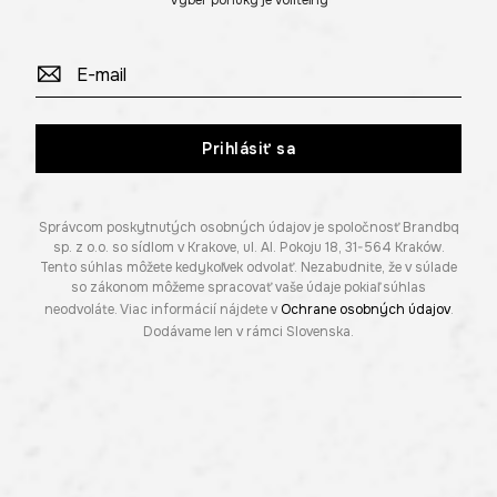
Výber ponuky je voliteľný
Prihlásiť sa
Správcom poskytnutých osobných údajov je spoločnosť Brandbq
sp. z o.o. so sídlom v Krakove, ul. Al. Pokoju 18, 31-564 Kraków.
Tento súhlas môžete kedykoľvek odvolať. Nezabudnite, že v súlade
so zákonom môžeme spracovať vaše údaje pokiaľ súhlas
neodvoláte. Viac informácií nájdete v
Ochrane osobných údajov
.
Dodávame len v rámci Slovenska.