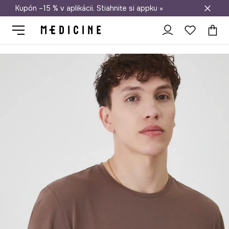
Kupón –15 % v aplikácii. Stiahnite si appku »
Doprava zadarmo od 50 €
Medicine
On
Oblečenie
Tričká