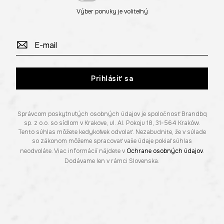
Výber ponuky je voliteľný
Prihlásiť sa
Správcom poskytnutých osobných údajov je spoločnosť Brandbq
sp. z o.o. so sídlom v Krakove, ul. Al. Pokoju 18, 31-564 Kraków.
Tento súhlas môžete kedykoľvek odvolať. Nezabudnite, že v súlade
so zákonom môžeme spracovať vaše údaje pokiaľ súhlas
neodvoláte. Viac informácií nájdete v
Ochrane osobných údajov
.
Dodávame len v rámci Slovenska.