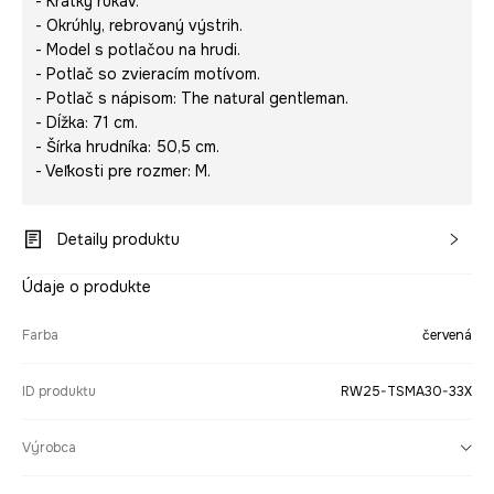
- Krátky rukáv.
- Okrúhly, rebrovaný výstrih.
- Model s potlačou na hrudi.
- Potlač so zvieracím motívom.
- Potlač s nápisom:
The natural gentleman
.
- Dĺžka: 71 cm.
- Šírka hrudníka: 50,5 cm.
- Veľkosti pre rozmer: M.
Detaily produktu
Údaje o produkte
Farba
červená
ID produktu
RW25-TSMA30-33X
Výrobca