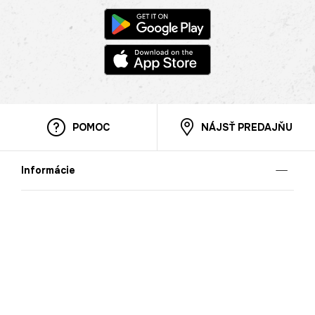
POMOC
NÁJSŤ PREDAJŇU
Informácie
O nás
Mobilná apilkácia
Pravidlá pre prezentovanie tovaru
Blog