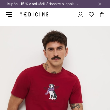
Kupón –15 % v aplikácii. Stiahnite si appku »
Doprava zadarmo od 50 €
Medicine
On
Oblečenie
Tričká