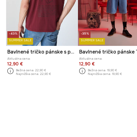
-43%
-35%
SUMMER SALE
SUMMER SALE
Bavlnené tričko pánske s potlačou
Aktuálna cena:
Aktuálna cena:
12,90 €
12,90 €
Bežná cena:
22,90 €
Bežná cena:
19,90 €
Najnižšia cena:
22,90 €
Najnižšia cena:
19,90 €