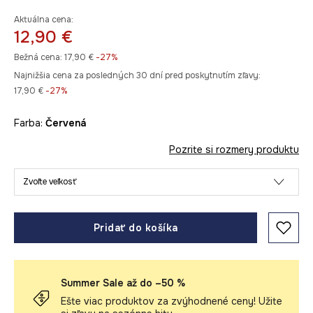
Aktuálna cena:
12,90 €
Bežná cena:
17,90 €
-27%
Najnižšia cena za posledných 30 dní pred poskytnutím zľavy:
17,90 €
 -27%
Farba:
červená
Pozrite si rozmery produktu
Zvoľte veľkosť
Pridať do košíka
Summer Sale až do –50 %
Ešte viac produktov za zvýhodnené ceny! Užite