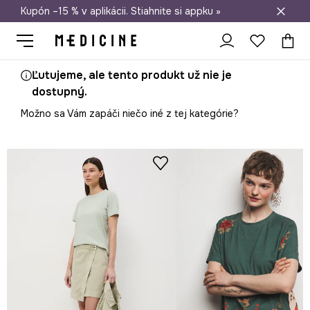
Kupón –15 % v aplikácii. Stiahnite si appku »
Doprava zadarmo od 50 €
Ľutujeme, ale tento produkt už nie je
dostupný.
Možno sa Vám zapáči niečo iné z tej kategórie?