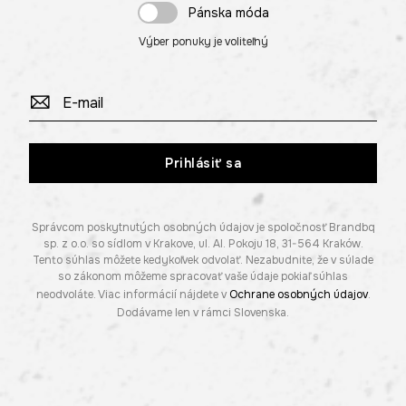
Pánska móda
Výber ponuky je voliteľný
Prihlásiť sa
Správcom poskytnutých osobných údajov je spoločnosť Brandbq
sp. z o.o. so sídlom v Krakove, ul. Al. Pokoju 18, 31-564 Kraków.
Tento súhlas môžete kedykoľvek odvolať. Nezabudnite, že v súlade
so zákonom môžeme spracovať vaše údaje pokiaľ súhlas
neodvoláte. Viac informácií nájdete v
Ochrane osobných údajov
.
Dodávame len v rámci Slovenska.