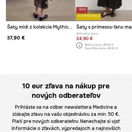
-50%
SUMMER SALE
Šaty midi z kolekcie Mythical Creatures
Aktuálna cena:
37,90 €
24,90 €
Bežná cena:
49,90 €
Najnižšia cena:
49,90 €
10 eur
zľava na nákup pre
nových odberateľov
Prihláste sa na odber newslettera Medicine a
získajte zľavu na vašu objednávku za min. 50 €.
Platí pre nových odberateľov. Nenechajte si ujsť
informácie o zľavách, výpredajoch a najnovších