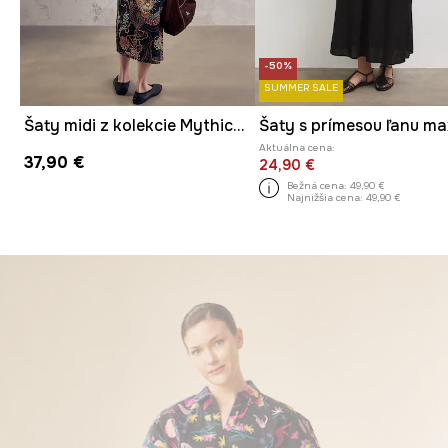
-50%
SUMMER SALE
Šaty midi z kolekcie Mythical Creatures
Aktuálna cena:
37,90 €
24,90 €
Bežná cena:
49,90 €
Najnižšia cena:
49,90 €