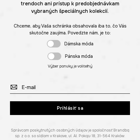
trendoch ani prístup k predobjednávkam
vybraných špeciálnych kolekcií.
Chceme, aby Vaša schránka obsahovala iba to, čo Vás
skutočne zaujíma. Povedzte nám, je to:
Dámska móda
Pánska móda
Výber ponuky je voliteľný
Prihlásiť sa
Správcom poskytnutých osobných údajov je spoločnosť Brandbq
sp. z o.o. so sídlom v Krakove, ul. Al. Pokoju 18, 31-564 Kraków.