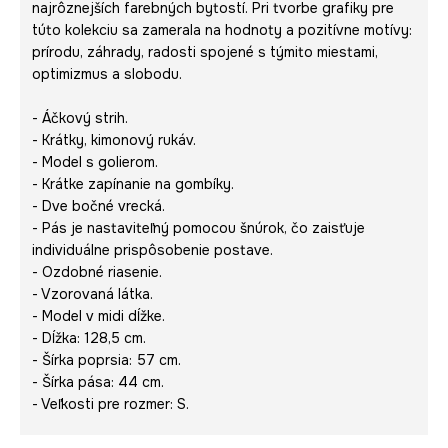
najrôznejších farebných bytostí. Pri tvorbe grafiky pre
túto kolekciu sa zamerala na hodnoty a pozitívne motívy:
prírodu, záhrady, radosti spojené s týmito miestami,
optimizmus a slobodu.
- Áčkový strih.
- Krátky, kimonový rukáv.
- Model s golierom.
- Krátke zapínanie na gombíky.
- Dve bočné vrecká.
- Pás je nastaviteľný pomocou šnúrok, čo zaisťuje
individuálne prispôsobenie postave.
- Ozdobné riasenie.
- Vzorovaná látka.
- Model v midi dĺžke.
- Dĺžka: 128,5 cm.
- Šírka poprsia: 57 cm.
- Šírka pása: 44 cm.
- Veľkosti pre rozmer: S.