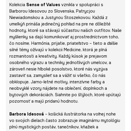
Kolekcia
Sense of Values
vznikla v spolupráci s
Barborou Idesovou zo Slovenska, Patrycjou
Niewiadomskou a Justynou Stoszekovou. Každá z
umelkýň prináša jedinečný pohľad na pre ne dôležité
hodnoty, ktoré sa stávajú súčasťou našich outfitov. Naše
myšlienky sa dajú komunikovať aj prostredníctvom toho,
čo nosíme. Harmónia, prijatie, priateľstvo – tieto a ďalšie
silné témy ožívajú v kolekcii Medicine, ktorá je plná
rozmanitosti a kreativity. Každý kúsok je prejavom
osobného výrazu a techniky jednotlivých umelcov, a
zároveň nesie hlboké posolstvo, ktoré nás vyzýva
zastaviť sa, zamyslieť sa a vážiť si všetko, čo nás
obklopuje. Jarno-letné motívy, intenzívne farby a
neobvyklé vzory nájdete na oblečení, doplnkoch a
bytových dekoráciách. Siahnite po štýloch, ktoré upútajú
pozornosť a majú pridanú hodnotu.
Barbora Idesová
– košická ilustrátorka na voľnej nohe
vo svojich dielach často zobrazuje imaginárnu mytológiu
plnú mystických postáv, tanečníkov, kňažiek a