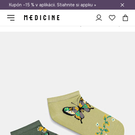
Kupón –15 % v aplikácii. Stiahnite si appku »
Doprava zadarmo od 50 €
Medicine
Ona
Oblečenie
Ponožky
Bavlnené ponožky (2-pack