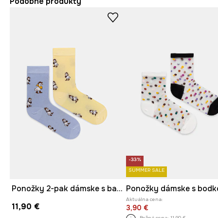
Podobné produkty
-33%
SUMMER SALE
Ponožky 2-pak dámske s bavlnou so zvieracím motívom
Aktuálna cena:
11,90 €
3,90 €
Bežná cena:
11,90 €