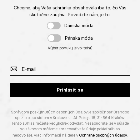
Chceme, aby Vaša schránka obsahovala iba to, čo Vás
skutočne zaujíma. Povedzte nám, je to:
Dámska móda
Pánska móda
Výber ponuky je voliteľný
Prihlásiť sa
Správcom poskytnutých osobných údajov je spoločnosť Brandbq
sp. z o.o. so sídlom v Krakove, ul. Al. Pokoju 18, 31-564 Kraków.
Tento súhlas môžete kedykoľvek odvolať. Nezabudnite, že v súlade
so zákonom môžeme spracovať vaše údaje pokiaľ súhlas
neodvoláte. Viac informácií nájdete v
Ochrane osobných údajov
.