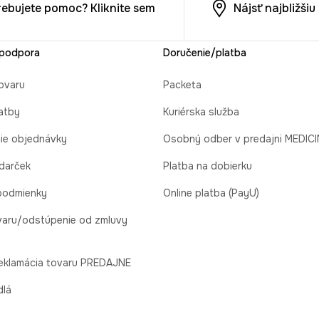
rebujete pomoc? Kliknite sem
Nájsť najbližši
 podpora
Doručenie/platba
ovaru
Packeta
atby
Kuriérska služba
cie objednávky
Osobný odber v predajni MEDIC
 darček
Platba na dobierku
podmienky
Online platba (PayU)
varu/odstúpenie od zmluvy
reklamácia tovaru PREDAJNE
dlá