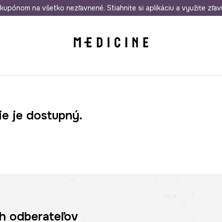
rmo od 50 €
kupónom na všetko nezľavnené. Stiahnite si aplikáciu a využite zľav
Odoslanie aj do 24 hodín
30 dní na 
ie je dostupný.
h odberateľov