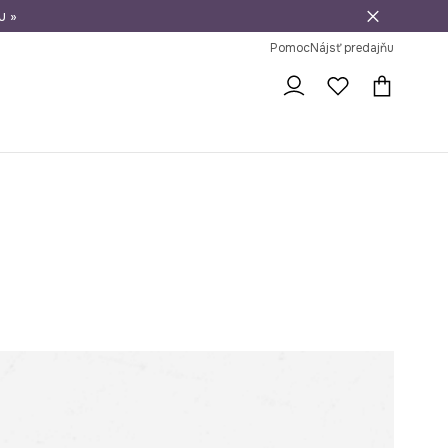
u »
vrátenie tovaru
Pomoc
Nájsť predajňu