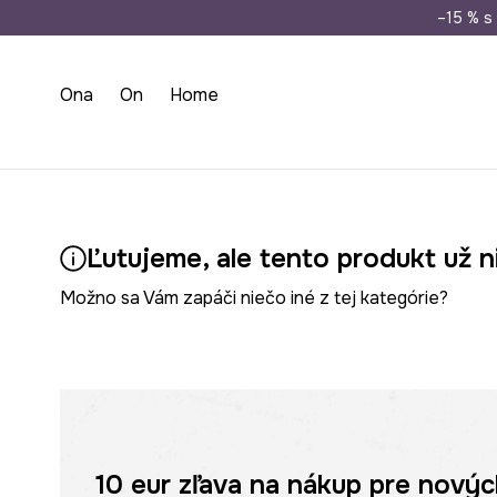
Doprava zada
–15 % s 
Ona
On
Home
Ľutujeme, ale tento produkt už n
Možno sa Vám zapáči niečo iné z tej kategórie?
10 eur
zľava na nákup pre novýc