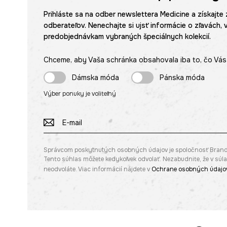
Prihláste sa na odber newslettera Medicine a získajte 
odberateľov. Nenechajte si ujsť informácie o zľavách, 
predobjednávkam vybraných špeciálnych kolekcií.
Chceme, aby Vaša schránka obsahovala iba to, čo Vás 
Dámska móda
Pánska móda
Výber ponuky je voliteľný
Správcom poskytnutých osobných údajov je spoločnosť Brandbq s
Tento súhlas môžete kedykoľvek odvolať. Nezabudnite, že v sú
neodvoláte. Viac informácií nájdete v
Ochrane osobných údajo