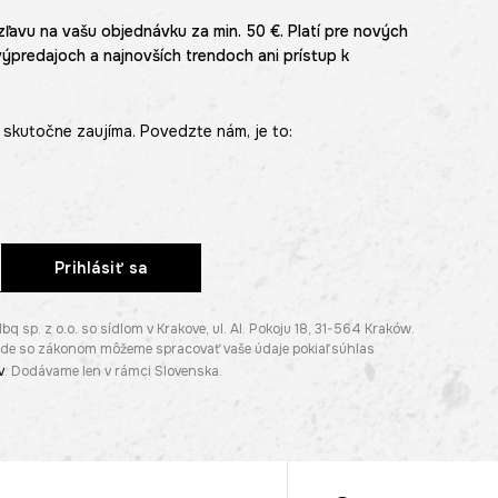
zľavu na vašu objednávku za min. 50 €. Platí pre nových
výpredajoch a najnovších trendoch ani prístup k
skutočne zaujíma. Povedzte nám, je to:
Prihlásiť sa
p. z o.o. so sídlom v Krakove, ul. Al. Pokoju 18, 31-564 Kraków.
lade so zákonom môžeme spracovať vaše údaje pokiaľ súhlas
v
. Dodávame len v rámci Slovenska.