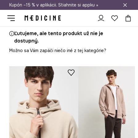
Kupón –15 % v aplikácii. Stiahnite si appku »
Doprava zadarmo od 50 €
Ľutujeme, ale tento produkt už nie je
dostupný.
Možno sa Vám zapáči niečo iné z tej kategórie?