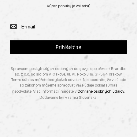
Výber ponuky je voliteľný
Prihlásiť sa
Správcom poskytnutých osobných údajov je spoločnosť Brandbq
sp. z o.o. so sídlom v Krakove, ul. Al. Pokoju 18, 31-564 Kraków.
Tento súhlas môžete kedykoľvek odvolať. Nezabudnite, že v súlade
so zákonom môžeme spracovať vaše údaje pokiaľ súhlas
neodvoláte. Viac informácií nájdete v
Ochrane osobných údajov
.
Dodávame len v rámci Slovenska.