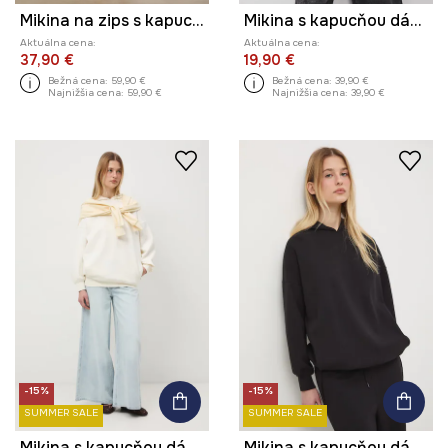
Mikina na zips s kapucňou dámska bavlnená z kolekcie Kit Mizeres x Medicine
Mikina s kapucňou dámska
Aktuálna cena:
Aktuálna cena:
37,90 €
19,90 €
Bežná cena:
59,90 €
Bežná cena:
39,90 €
Najnižšia cena:
59,90 €
Najnižšia cena:
39,90 €
-15%
-15%
SUMMER SALE
SUMMER SALE
Mikina s kapucňou dámska
Mikina s kapucňou dámska