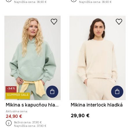
Najnižšia cena:
39,90 €
Najnižšia cena:
39,90 €
-34%
SUMMER SALE
Mikina s kapucňou hladká
Mikina interlock hladká
Aktuálna cena:
29,90 €
24,90 €
Bežná cena:
37,90 €
Najnižšia cena:
37,90 €