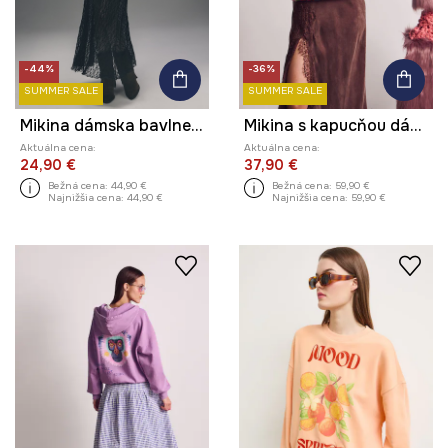
-44%
-36%
SUMMER SALE
SUMMER SALE
Mikina dámska bavlnená
Mikina s kapucňou dámska bavlnená z kolekcie Kit Mizeres x Medicine
Aktuálna cena:
Aktuálna cena:
24,90 €
37,90 €
Bežná cena:
44,90 €
Bežná cena:
59,90 €
Najnižšia cena:
44,90 €
Najnižšia cena:
59,90 €