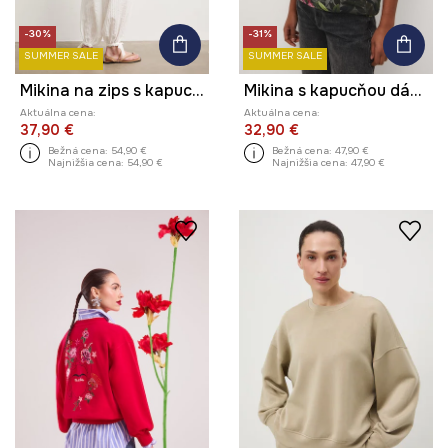
-30%
-31%
SUMMER SALE
SUMMER SALE
Mikina na zips s kapucňou dámska s bavlnou
Mikina s kapucňou dámska bavlnená s elastanom
Aktuálna cena:
Aktuálna cena:
37,90 €
32,90 €
Bežná cena:
54,90 €
Bežná cena:
47,90 €
Najnižšia cena:
54,90 €
Najnižšia cena:
47,90 €