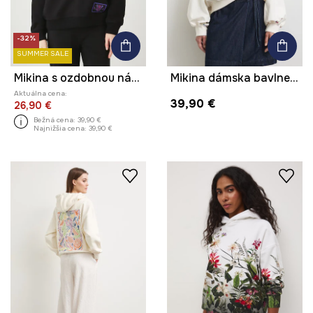
-32%
SUMMER SALE
Mikina s ozdobnou nášivkou
Mikina dámska bavlnená s elastanom
Aktuálna cena:
39,90 €
26,90 €
Bežná cena:
39,90 €
Najnižšia cena:
39,90 €