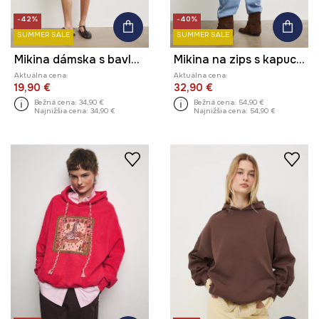
-42%
-40%
SUMMER SALE
SUMMER SALE
Mikina dámska s bavlnou
Mikina na zips s kapucňou dámska bavlnená
Aktuálna cena:
Aktuálna cena:
19,90 €
32,90 €
Bežná cena:
34,90 €
Bežná cena:
54,90 €
Najnižšia cena:
34,90 €
Najnižšia cena:
54,90 €