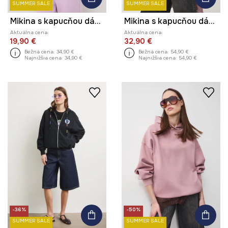
SUMMER SALE
SUMMER SALE
Mikina s kapucňou dámska
Mikina s kapucňou dámska bavlnená by Agnieszka Łońska, Graphics Series
Aktuálna cena:
Aktuálna cena:
19,90 €
32,90 €
Bežná cena:
34,90 €
Bežná cena:
54,90 €
Najnižšia cena:
34,90 €
Najnižšia cena:
54,90 €
-36%
-50%
SUMMER SALE
SUMMER SALE