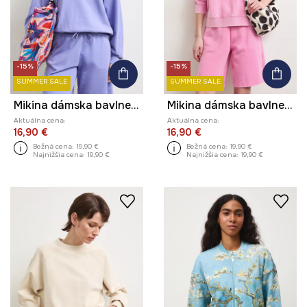
-15%
-15%
SUMMER SALE
SUMMER SALE
Mikina dámska bavlnená s efektom prania
Mikina dámska bavlnená s efektom prania
Aktuálna cena:
Aktuálna cena:
16,90 €
16,90 €
Bežná cena:
19,90 €
Bežná cena:
19,90 €
Najnižšia cena:
19,90 €
Najnižšia cena:
19,90 €