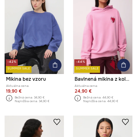
-42%
-44%
SUMMER SALE
SUMMER SALE
Mikina bez vzoru
Bavlnená mikina z kolekcie Valentine’s Day
Aktuálna cena:
Aktuálna cena:
19,90 €
24,90 €
Bežná cena:
34,90 €
Bežná cena:
44,90 €
Najnižšia cena:
34,90 €
Najnižšia cena:
44,90 €