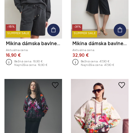
-15%
-31%
SUMMER SALE
SUMMER SALE
Mikina dámska bavlnená s efektom prania
Mikina dámska bavlnená z kolekcie Ilona Tambor x Medicine
Aktuálna cena:
Aktuálna cena:
16,90 €
32,90 €
Bežná cena:
19,90 €
Bežná cena:
47,90 €
Najnižšia cena:
19,90 €
Najnižšia cena:
47,90 €