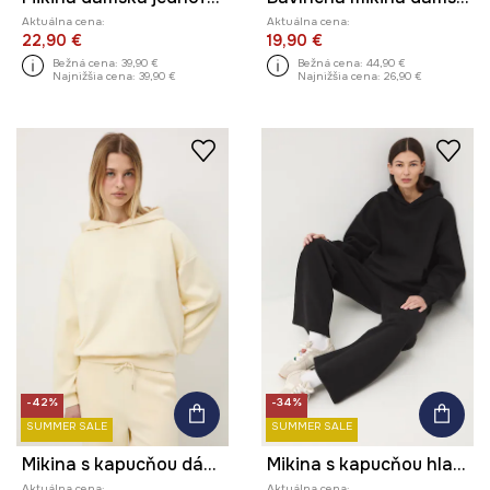
Aktuálna cena:
Aktuálna cena:
22,90 €
19,90 €
Bežná cena:
39,90 €
Bežná cena:
44,90 €
Najnižšia cena:
39,90 €
Najnižšia cena:
26,90 €
-42%
-34%
SUMMER SALE
SUMMER SALE
Mikina s kapucňou dámska
Mikina s kapucňou hladká
Aktuálna cena:
Aktuálna cena: