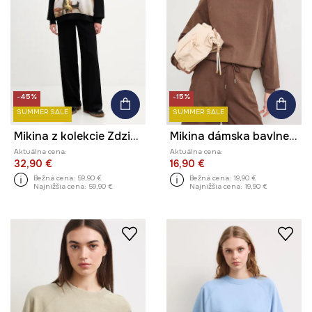
-45%
-15%
SUMMER SALE
SUMMER SALE
Mikina z kolekcie Zdzisław Beksiński x Medicine
Mikina dámska bavlnená s efektom prania
Aktuálna cena:
Aktuálna cena:
32,90 €
16,90 €
Bežná cena:
59,90 €
Bežná cena:
19,90 €
Najnižšia cena:
59,90 €
Najnižšia cena:
19,90 €