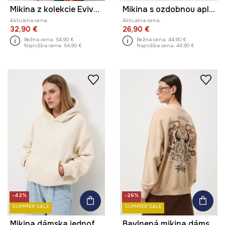
Mikina z kolekcie Eviva L'arte
Mikina s ozdobnou aplikáciou
Aktuálna cena:
Aktuálna cena:
32,90 €
26,90 €
Bežná cena:
54,90 €
Bežná cena:
44,90 €
Najnižšia cena:
54,90 €
Najnižšia cena:
44,90 €
-42%
-26%
SUMMER SALE
SUMMER SALE
Mikina dámska jednofarebná
Bavlnená mikina dámska s potlačou a výšivkou