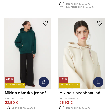
Bežná cena:
57,90 €
Najnižšia cena:
57,90 €
-42%
-32%
SUMMER SALE
SUMMER SALE
Mikina dámska jednofarebná
Mikina s ozdobnou nášivkou
Aktuálna cena:
Aktuálna cena:
22,90 €
26,90 €
Bežná cena:
39,90 €
Bežná cena:
39,90 €