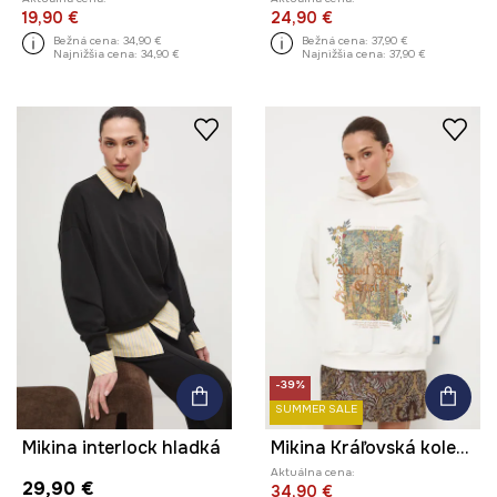
19,90 €
24,90 €
Bežná cena:
34,90 €
Bežná cena:
37,90 €
Najnižšia cena:
34,90 €
Najnižšia cena:
37,90 €
-39%
SUMMER SALE
Mikina interlock hladká
Mikina Kráľovská kolekcia
Aktuálna cena:
29,90 €
34,90 €