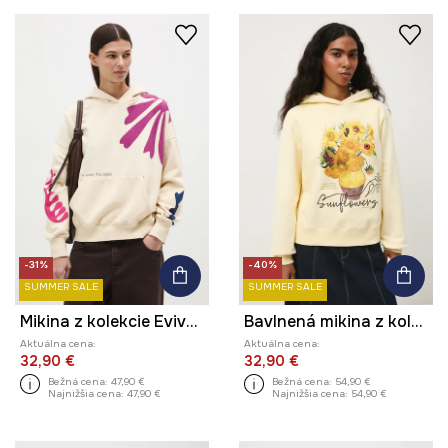
-31%
-40%
SUMMER SALE
SUMMER SALE
Mikina z kolekcie Eviva L'arte
Bavlnená mikina z kolekcie Eviva L'arte
Aktuálna cena:
Aktuálna cena:
32,90 €
32,90 €
Bežná cena:
47,90 €
Bežná cena:
54,90 €
Najnižšia cena:
47,90 €
Najnižšia cena:
54,90 €