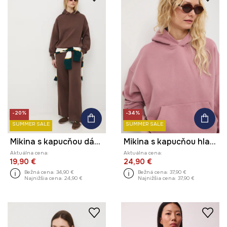
-20%
-34%
SUMMER SALE
SUMMER SALE
Mikina s kapucňou dámska
Mikina s kapucňou hladká
Aktuálna cena:
Aktuálna cena:
19,90 €
24,90 €
Bežná cena:
34,90 €
Bežná cena:
37,90 €
Najnižšia cena:
24,90 €
Najnižšia cena:
37,90 €