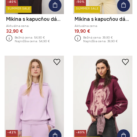
-40%
-50%
SUMMER SALE
SUMMER SALE
Mikina s kapucňou dámska bavlnená z kolekcie Ilona Tambor x Medicine
Mikina s kapucňou dámska
Aktuálna cena:
Aktuálna cena:
32,90 €
19,90 €
Bežná cena:
54,90 €
Bežná cena:
39,90 €
Najnižšia cena:
54,90 €
Najnižšia cena:
39,90 €
-42%
-40%