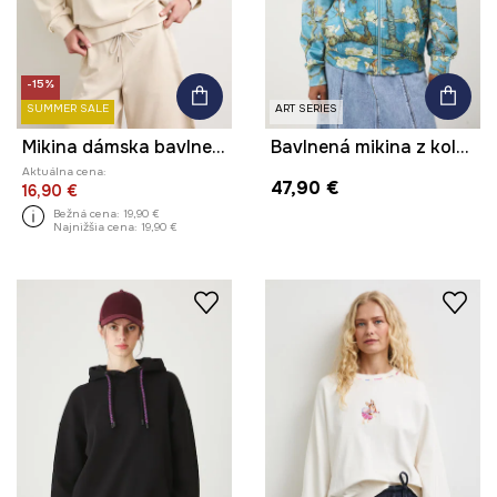
-15%
SUMMER SALE
ART SERIES
Mikina dámska bavlnená s efektom prania
Bavlnená mikina z kolekcie Eviva L'arte
Aktuálna cena:
47,90 €
16,90 €
Bežná cena:
19,90 €
Najnižšia cena:
19,90 €