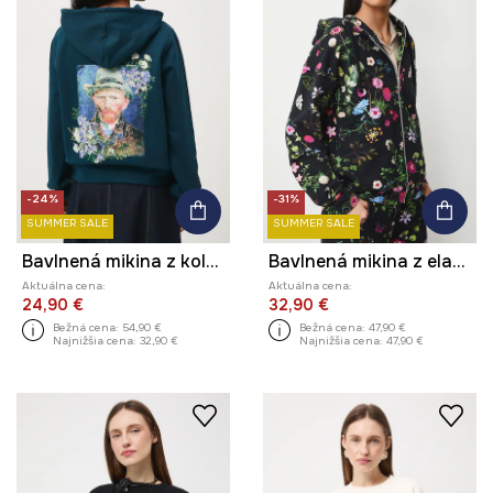
-24%
-31%
SUMMER SALE
SUMMER SALE
Bavlnená mikina z kolekcie Eviva L'arte
Bavlnená mikina z elastánu vzorovaná
Aktuálna cena:
Aktuálna cena:
24,90 €
32,90 €
Bežná cena:
54,90 €
Bežná cena:
47,90 €
Najnižšia cena:
32,90 €
Najnižšia cena:
47,90 €