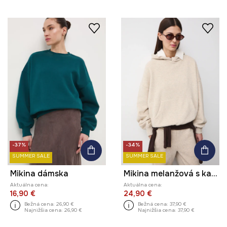
-37%
-34%
SUMMER SALE
SUMMER SALE
Mikina dámska
Mikina melanžová s kapucňou
Aktuálna cena:
Aktuálna cena:
16,90 €
24,90 €
Bežná cena:
26,90 €
Bežná cena:
37,90 €
Najnižšia cena:
26,90 €
Najnižšia cena:
37,90 €