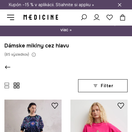
Kupón –15 % v aplikácii. Stiahnite si appku »
Doprava zadarmo od 50 €
Psst… máme pre vás kupón –15 % na nezľavnené produkty. Zistite
viac »
Dámske mikiny cez hlavu
(
85
výsledkov
)
Filter