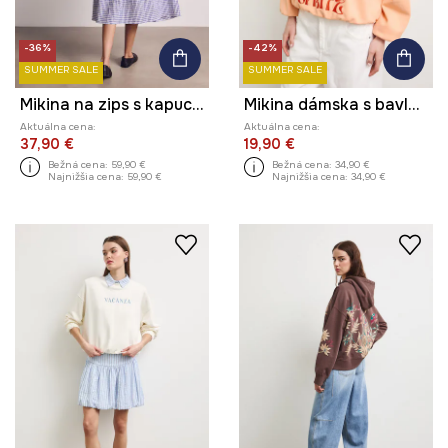
-36%
-42%
SUMMER SALE
SUMMER SALE
Mikina na zips s kapucňou dámska bavlnená z kolekcie Kit Mizeres x Medicine
Mikina dámska s bavlnou
Aktuálna cena:
Aktuálna cena:
37,90 €
19,90 €
Bežná cena:
59,90 €
Bežná cena:
34,90 €
Najnižšia cena:
59,90 €
Najnižšia cena:
34,90 €