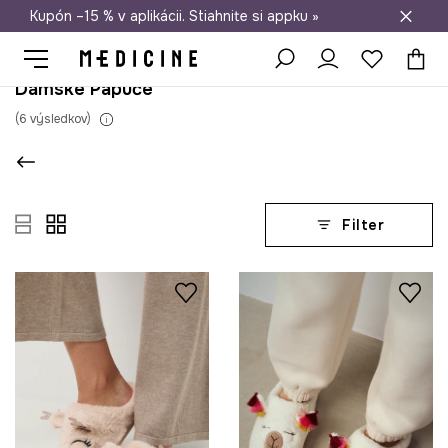
Kupón –15 % v aplikácii. Stiahnite si appku »
Doprava zadarmo od 50 €
Dámske Papuče
(
6
výsledkov
)
Filter