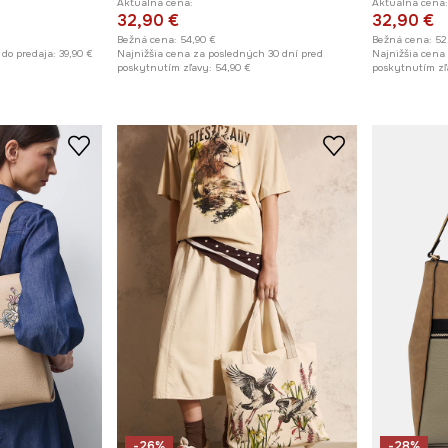
Aktuálna cena:
Aktuálna cena:
32,90 €
32,90 €
Bežná cena:
54,90 €
Bežná cena:
52
 do predaja:
39,90 €
Najnižšia cena za posledných 30 dní pred
Najnižšia cena
poskytnutím zľavy:
54,90 €
poskytnutím zľ
-26%
-28%