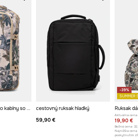
-39%
SUMMER 
Cestovný ruksak do kabíny so zvieracím motívom
cestovný ruksak hladký
Ruksak dá
Aktuálna cena:
59,90 €
19,90 €
Bežná cena:
32
Najnižšia cena
poskytnutím zľ