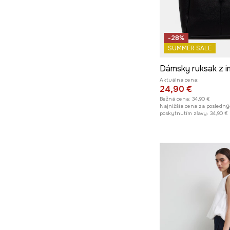
-28%
SUMMER SALE
Dámsky ruksak z i
Aktuálna cena:
24,90 €
Bežná cena:
34,90 €
Najnižšia cena za posledný
poskytnutím zľavy:
34,90 €