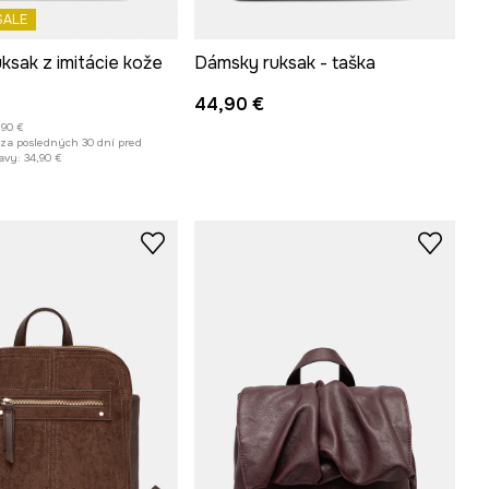
SALE
ksak z imitácie kože
Dámsky ruksak - taška
44,90 €
,90 €
 za posledných 30 dní pred
avy:
34,90 €