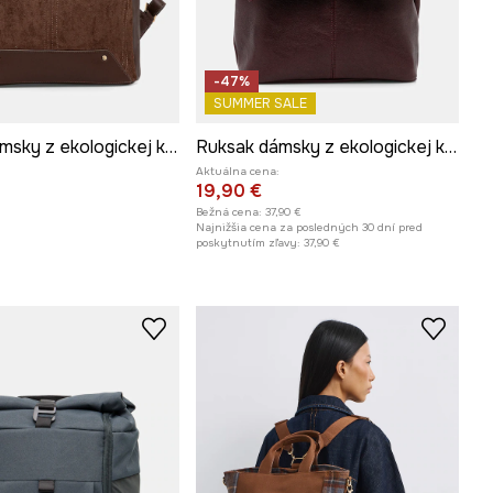
-47%
SUMMER SALE
Ruksak dámsky z ekologickej kože a imitácie semišu
Ruksak dámsky z ekologickej kože
Aktuálna cena:
19,90 €
Bežná cena:
37,90 €
Najnižšia cena za posledných 30 dní pred
poskytnutím zľavy:
37,90 €