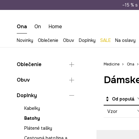
Doprava zada
–15 % s 
Ona
On
Home
Novinky
Oblečenie
Obuv
Doplnky
SALE
Na oslavy
Oblečenie
Medicine
Ona
Dámske
Blúzky a košele
Obuv
Bundy
Šľapky a sandále
Doplnky
Kabáty
Od populárnych
Espadrilky
Kraťasy
Kabelky
Vzor
Lifestyle a tenisky
Mikiny
Batohy
Balerínky
Nohavice
Plátené tašky
Mokasíny a poltopánky
Overaly
Cestovná batožina a