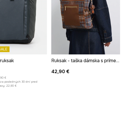
SALE
ruksak
Ruksak - taška dámska s prímesou vlny s kockovaným vzorom s kľúčenkou
42,90 €
,90 €
 za posledných 30 dní pred
avy:
22,90 €