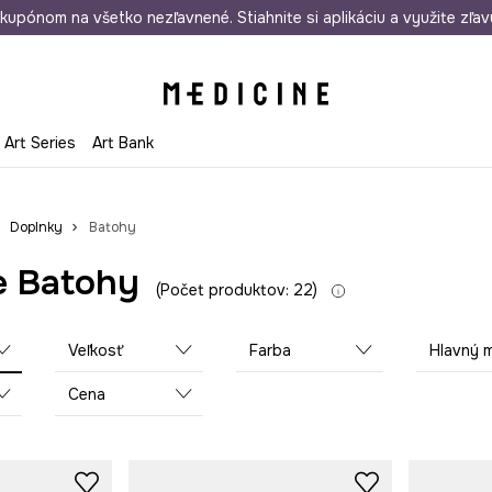
rmo od 50 €
kupónom na všetko nezľavnené. Stiahnite si aplikáciu a využite zľav
Odoslanie aj do 24 hodín
30 dní na 
Art Series
Art Bank
Doplnky
Batohy
 Batohy
Počet produktov: 22
Veľkosť
Farba
Hlavný mate
Cena