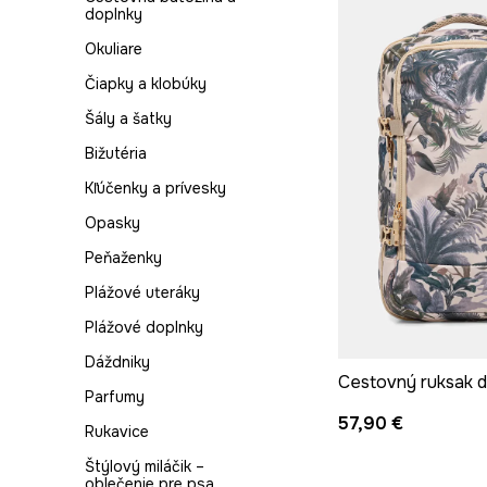
Gumáky
doplnky
Plavky
Lodičky
Okuliare
Ponožky
Čižmy a členkové
Čiapky a klobúky
Pyžamá
topánky
Šály a šatky
Rifle
Papuče
Bižutéria
Saká
Kľúčenky a prívesky
Spodná bielizeň
Opasky
Sukne
Peňaženky
Svetre
Plážové uteráky
Šaty
Plážové doplnky
Topy
Dáždniky
Tričká
Parfumy
Šaty na svadbu
57,90 €
Rukavice
Štýlový miláčik –
oblečenie pre psa