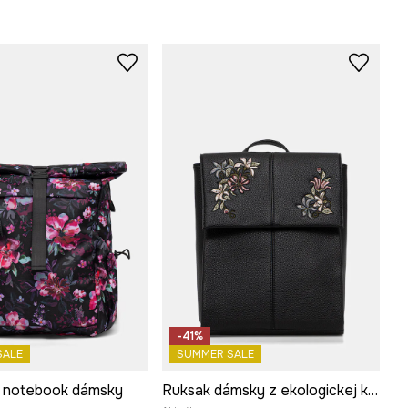
-41%
SALE
SUMMER SALE
 notebook dámsky
Ruksak dámsky z ekologickej kože s ozdobnou výšivkou