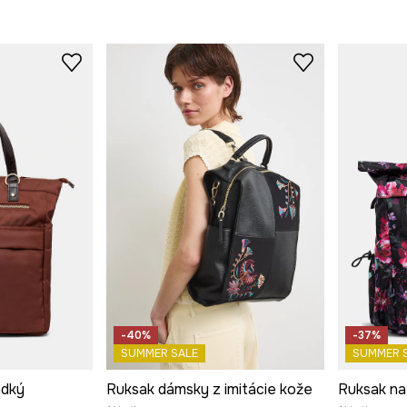
-40%
-37%
SUMMER SALE
SUMMER 
adký
Ruksak dámsky z imitácie kože
Ruksak na