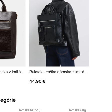
Ruksak - taška dámska z imitácie kože
Ruksak - taška dámska z imitácie kože
44,90 €
egórie
Dámske batohy
Dámske šály