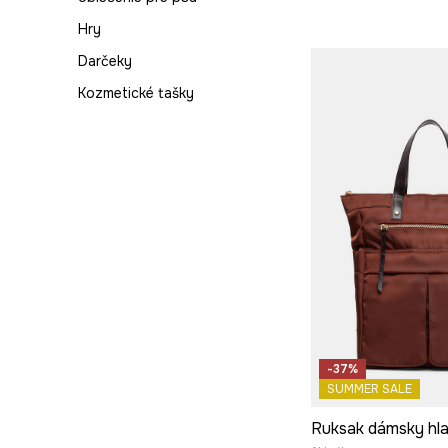
Hry
Darčeky
Kozmetické tašky
-37%
SUMMER SALE
Ruksak dámsky hl