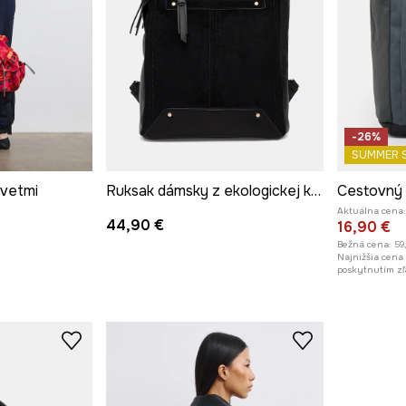
-26%
SUMMER 
kvetmi
Ruksak dámsky z ekologickej kože a imitácie semišu
Cestovný 
Aktuálna cena:
44,90 €
16,90 €
Bežná cena:
59
Najnižšia cena
poskytnutím zľ