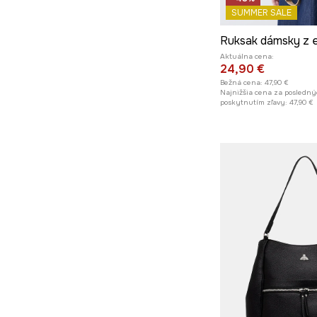
SUMMER SALE
Aktuálna cena:
24,90 €
Bežná cena:
47,90 €
Najnižšia cena za posledný
poskytnutím zľavy:
47,90 €