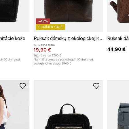
-47%
SUMMER SALE
mitácie kože
Ruksak dámsky z ekologickej kože
Aktuálna cena:
44,90 €
19,90 €
Bežná cena:
37,90 €
ch 30 dní pred
Najnižšia cena za posledných 30 dní pred
poskytnutím zľavy:
37,90 €