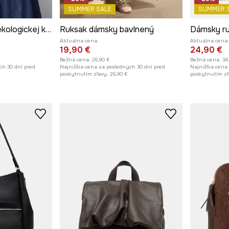
SUMMER SALE
SUMMER 
Ruksak dámsky z ekologickej kože s ozdobnou výšivkou
Ruksak dámsky bavlnený
Dámsky ru
Aktuálna cena:
Aktuálna cena:
19,90 €
24,90 €
Bežná cena:
26,90 €
Bežná cena:
34
ch 30 dní pred
Najnižšia cena za posledných 30 dní pred
Najnižšia cena
poskytnutím zľavy:
26,90 €
poskytnutím zľ