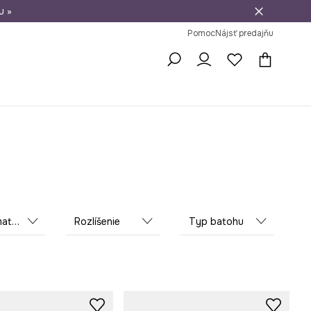
u »
vrátenie tovaru
Pomoc
Nájsť predajňu
riál
Rozlíšenie
Typ batohu