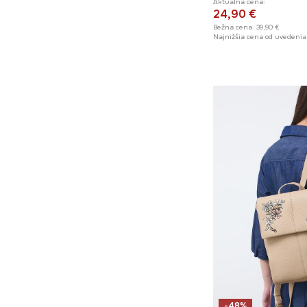
Aktuálna cena:
24,90 €
Bežná cena:
39,90 €
Najnižšia cena od uvedenia
-48%