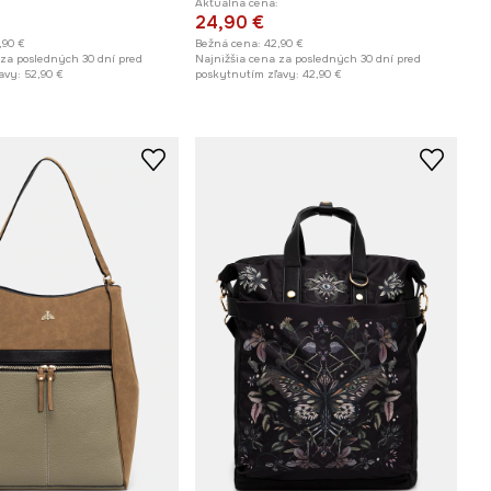
Aktuálna cena:
24,90 €
,90 €
Bežná cena:
42,90 €
 za posledných 30 dní pred
Najnižšia cena za posledných 30 dní pred
avy:
52,90 €
poskytnutím zľavy:
42,90 €