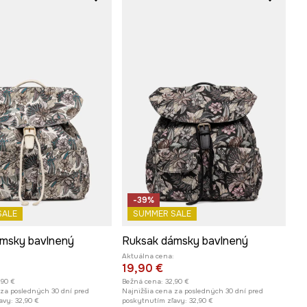
-39%
SALE
SUMMER SALE
msky bavlnený
Ruksak dámsky bavlnený
Aktuálna cena:
19,90 €
,90 €
Bežná cena:
32,90 €
 za posledných 30 dní pred
Najnižšia cena za posledných 30 dní pred
avy:
32,90 €
poskytnutím zľavy:
32,90 €