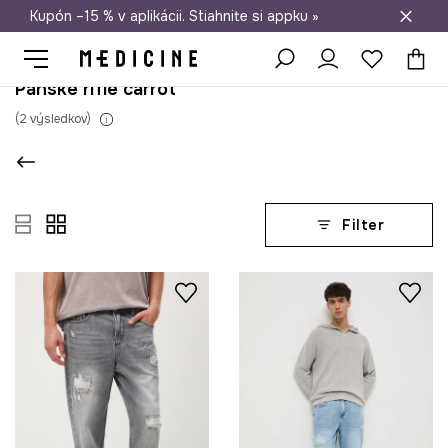
Kupón –15 % v aplikácii. Stiahnite si appku »
Doprava zadarmo od 50 €
Pánske rifle carrot
(
2
výsledkov
)
Filter