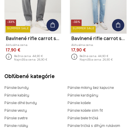
-33%
-33%
SUMMER SALE
SUMMER SALE
Bavlnené rifle carrot s praným efektom
Bavlnené rifle carrot s praným efektom
Aktuálna cena:
Aktuálna cena:
17,90 €
17,90 €
Bežná cena:
44,90 €
Bežná cena:
44,90 €
Najnižšia cena:
26,90 €
Najnižšia cena:
26,90 €
Obľúbené kategórie
Pánske bundy
Pánske mikiny bez kapucne
Pánske kabáty
Pánske kardigány
Pánske dlhé bundy
Pánske košele
Pánske vesty
Pánske košele slim fit
Pánske svetre
Pánske biele tričká
Pánske roláky
Pánske tričká s dlhým rukávom