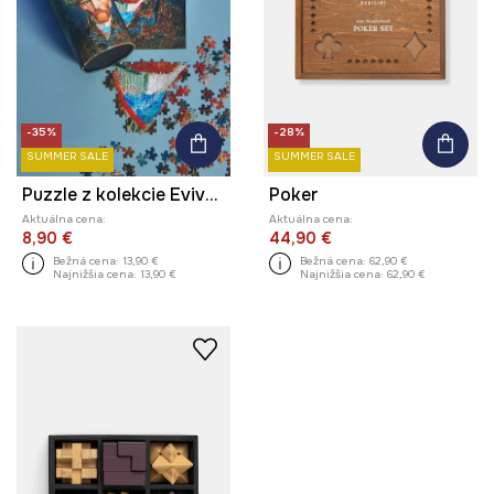
-35%
-28%
SUMMER SALE
SUMMER SALE
Puzzle z kolekcie Eviva L'arte
Poker
Aktuálna cena:
Aktuálna cena:
8,90 €
44,90 €
Bežná cena:
13,90 €
Bežná cena:
62,90 €
Najnižšia cena:
13,90 €
Najnižšia cena:
62,90 €