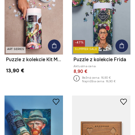
-47%
ART SERIES
SUMMER SALE
Puzzle z kolekcie Kit Mizeres x Medicine
Puzzle z kolekcie Frida
Aktuálna cena:
13,90 €
8,90 €
Bežná cena:
16,90 €
Najnižšia cena:
16,90 €