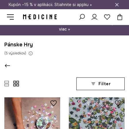
Kupón –15 % v aplikácii. Stiahnite si appku »
Doprava zadarmo od 50 €
Psst… máme pre vás kupón –15 % na nezľavnené produkty. Zistite
viac »
Pánske Hry
(
5
výsledkov
)
Filter