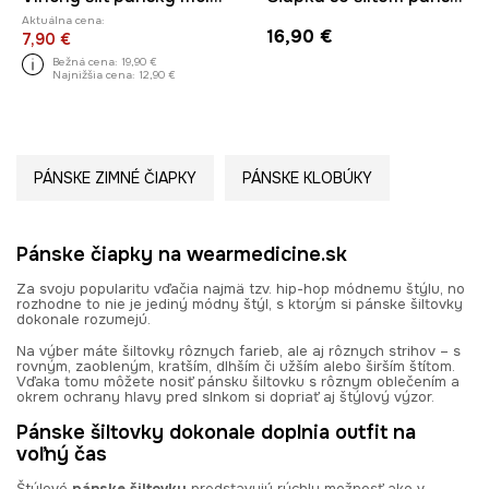
Aktuálna cena:
16,90 €
7,90 €
Bežná cena:
19,90 €
Najnižšia cena:
12,90 €
PÁNSKE ZIMNÉ ČIAPKY
PÁNSKE KLOBÚKY
Pánske čiapky na wearmedicine.sk
Za svoju popularitu vďačia najmä tzv. hip-hop módnemu štýlu, no
rozhodne to nie je jediný módny štýl, s ktorým si pánske šiltovky
dokonale rozumejú.
Na výber máte šiltovky rôznych farieb, ale aj rôznych strihov – s
rovným, zaobleným, kratším, dlhším či užším alebo širším štítom.
Vďaka tomu môžete nosiť pánsku šiltovku s rôznym oblečením a
okrem ochrany hlavy pred slnkom si dopriať aj štýlový výzor.
Pánske šiltovky dokonale doplnia outfit na
voľný čas
Štýlové
pánske šiltovky
predstavujú rýchlu možnosť ako v