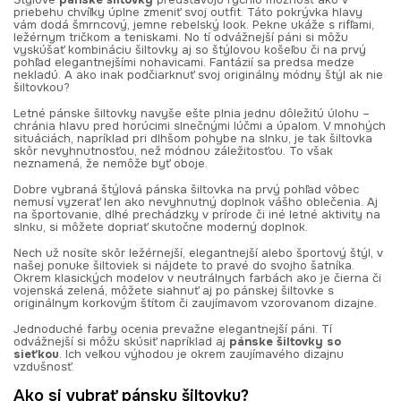
priebehu chvíľky úplne zmeniť svoj outfit. Táto pokrývka hlavy
vám dodá šmrncový, jemne rebelský look. Pekne ukáže s rifľami,
ležérnym tričkom a teniskami. No tí odvážnejší páni si môžu
vyskúšať kombináciu šiltovky aj so štýlovou košeľou či na prvý
pohľad elegantnejšími nohavicami. Fantázií sa predsa medze
nekladú. A ako inak podčiarknuť svoj originálny módny štýl ak nie
šiltovkou?
Letné pánske šiltovky navyše ešte plnia jednu dôležitú úlohu –
chránia hlavu pred horúcimi slnečnými lúčmi a úpalom. V mnohých
situáciách, napríklad pri dlhšom pohybe na slnku, je tak šiltovka
skôr nevyhnutnosťou, než módnou záležitosťou. To však
neznamená, že nemôže byť oboje.
Dobre vybraná štýlová pánska šiltovka na prvý pohľad vôbec
nemusí vyzerať len ako nevyhnutný doplnok vášho oblečenia. Aj
na športovanie, dlhé prechádzky v prírode či iné letné aktivity na
slnku, si môžete dopriať skutočne moderný doplnok.
Nech už nosíte skôr ležérnejší, elegantnejší alebo športový štýl, v
našej ponuke šiltoviek si nájdete to pravé do svojho šatníka.
Okrem klasických modelov v neutrálnych farbách ako je čierna či
vojenská zelená, môžete siahnuť aj po pánskej šiltovke s
originálnym korkovým štítom či zaujímavom vzorovanom dizajne.
Jednoduché farby ocenia prevažne elegantnejší páni. Tí
odvážnejší si môžu skúsiť napríklad aj
pánske šiltovky so
sieťkou
. Ich veľkou výhodou je okrem zaujímavého dizajnu
vzdušnosť.
Ako si vybrať pánsku šiltovku?