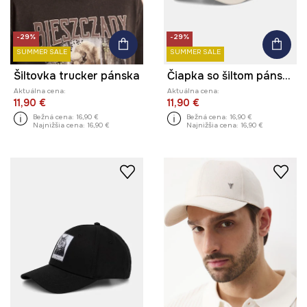
-29%
-29%
SUMMER SALE
SUMMER SALE
Šiltovka trucker pánska
Čiapka so šiltom pánska bavlnená by Aga Serwicka, Graphics Series
Aktuálna cena:
Aktuálna cena:
11,90 €
11,90 €
Bežná cena:
16,90 €
Bežná cena:
16,90 €
Najnižšia cena:
16,90 €
Najnižšia cena:
16,90 €