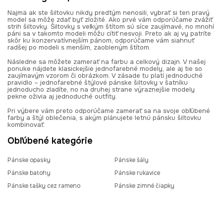
Najmä ak ste šiltovku nikdy predtým nenosili, vybrať si ten pravý
model sa môže zdať byť zložité. Ako prvé vám odporúčame zvážiť
strih šiltovky. Šiltovky s veľkým štítom sú síce zaujímavé, no mnohí
páni sa v takomto modeli môžu cítiť nesvoji. Preto ak aj vy patríte
skôr ku konzervatívnejším pánom, odporúčame vám siahnuť
radšej po modeli s menším, zaobleným štítom.
Následne sa môžete zamerať na farbu a celkový dizajn. V našej
ponuke nájdete klasickejšie jednofarebné modely, ale aj tie so
zaujímavým vzorom či obrázkom. V zásade tu platí jednoduché
pravidlo – jednofarebné štýlové pánske šiltovky v šatníku
jednoducho zladíte, no na druhej strane výraznejšie modely
pekne oživia aj jednoduché outfity.
Pri výbere vám preto odporúčame zamerať sa na svoje obľúbené
farby a štýl oblečenia, s akým plánujete letnú pánsku šiltovku
kombinovať.
Obľúbené kategórie
Pánske opasky
Pánske šály
Pánske batohy
Pánske rukavice
Pánske tašky cez rameno
Pánske zimné čiapky