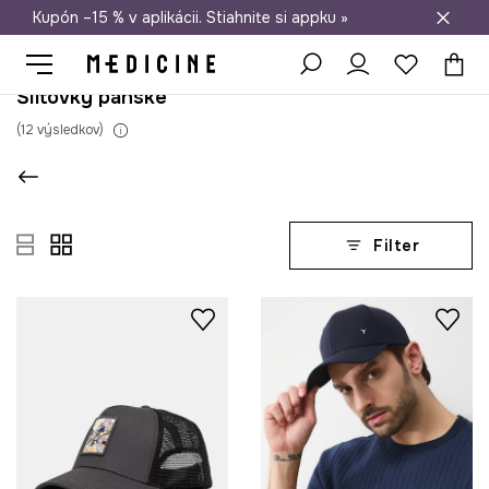
Kupón –15 % v aplikácii. Stiahnite si appku »
Doprava zadarmo od 50 €
Šiltovky pánske
(
12
výsledkov
)
Filter