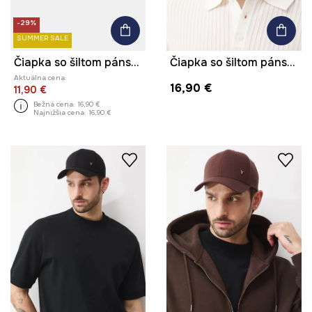
-29%
SUMMER SALE
Čiapka so šiltom pánska bavlnená by Aleksandra Czarny, Graphics Series
Čiapka so šiltom pánska
Aktuálna cena:
16,90 €
11,90 €
Bežná cena:
16,90 €
Najnižšia cena:
16,90 €