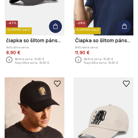
-47%
-29%
SUMMER SALE
SUMMER SALE
čiapka so šiltom pánska
Čiapka so šiltom pánska
Aktuálna cena:
Aktuálna cena:
8,90 €
11,90 €
Bežná cena:
16,90 €
Bežná cena:
16,90 €
Najnižšia cena:
16,90 €
Najnižšia cena:
16,90 €