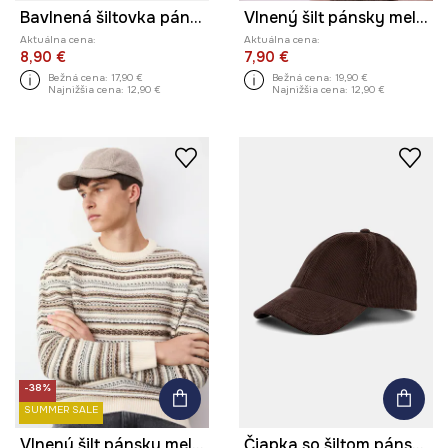
Bavlnená šiltovka pánska z kolekcie Eviva L'arte čierna farba
Vlnený šilt pánsky melanžový
Aktuálna cena:
Aktuálna cena:
8,90 €
7,90 €
Bežná cena:
17,90 €
Bežná cena:
19,90 €
Najnižšia cena:
12,90 €
Najnižšia cena:
12,90 €
-38%
SUMMER SALE
Vlnený šilt pánsky melanžový
Čiapka so šiltom pánska bavlnená