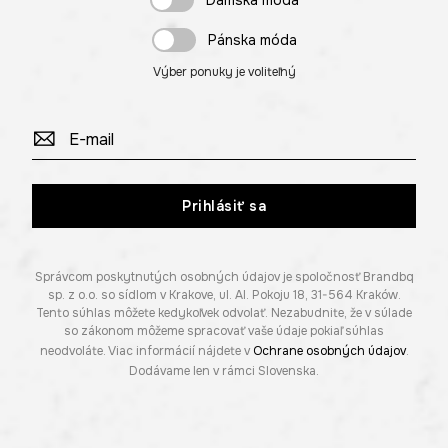
Dámska móda
Pánska móda
Výber ponuky je voliteľný
Prihlásiť sa
Správcom poskytnutých osobných údajov je spoločnosť Brandbq
sp. z o.o. so sídlom v Krakove, ul. Al. Pokoju 18, 31-564 Kraków.
Tento súhlas môžete kedykoľvek odvolať. Nezabudnite, že v súlade
so zákonom môžeme spracovať vaše údaje pokiaľ súhlas
neodvoláte. Viac informácií nájdete v
Ochrane osobných údajov
.
Dodávame len v rámci Slovenska.