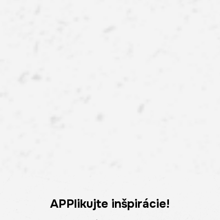
APPlikujte inšpirácie!