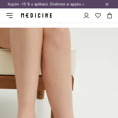
Kupón –15 % v aplikácii. Stiahnite si appku »
Doprava zadarmo od 50 €
Medicine
Ona
Obuv
Šľapky a sandále
Sandále