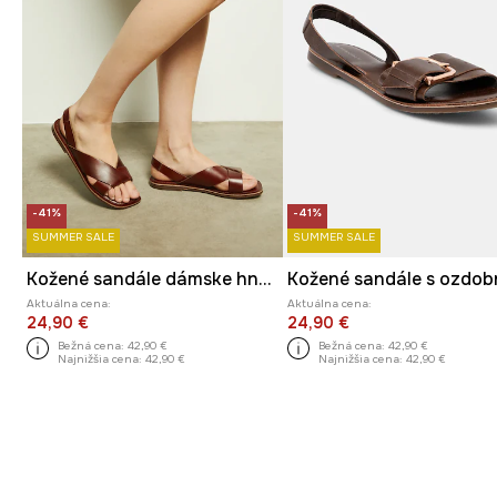
-41%
-41%
SUMMER SALE
SUMMER SALE
Kožené sandále dámske hnedá farba
Aktuálna cena:
Aktuálna cena:
24,90 €
24,90 €
Bežná cena:
42,90 €
Bežná cena:
42,90 €
Najnižšia cena:
42,90 €
Najnižšia cena:
42,90 €