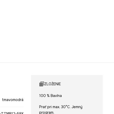
ZLOŽENIE
100 % Bavlna
tmavomodrá
Prať pri max. 30°C. Jemný
program.
-TTMB12-59X