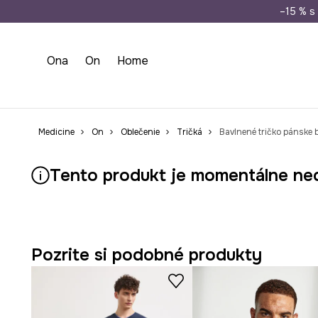
Doprava zada
–15 % s 
Ona
On
Home
Medicine
On
Oblečenie
Tričká
Bavlnené tričko pánske 
Tento produkt je momentálne ne
Pozrite si podobné produkty