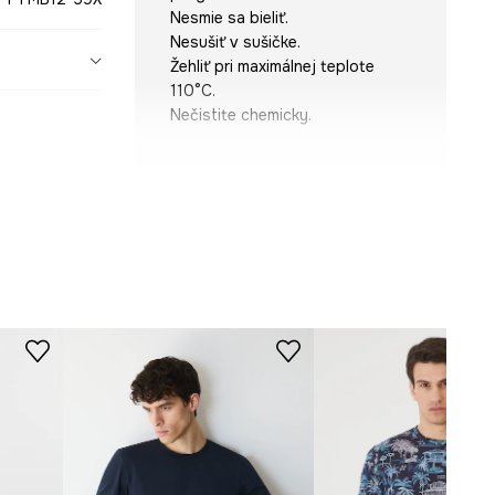
Nesmie sa bieliť.
Nesušiť v sušičke.
Žehliť pri maximálnej teplote
110°C.
Nečistite chemicky.
STRIH
Výstrih
:
okrúhly
Strih
:
relaxed fit
ROZMERY
Pozrite si rozmery produktu