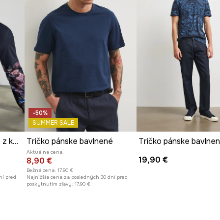
-50%
SUMMER SALE
Bavlnené tričko pánske z kolekcie Tajomný svet Medicine
Tričko pánske bavlnené
Aktuálna cena:
19,90 €
8,90 €
Bežná cena:
17,90 €
ní pred
Najnižšia cena za posledných 30 dní pred
poskytnutím zľavy:
17,90 €