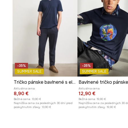
-35%
-35%
SUMMER SALE
SUMMER SALE
Tričko pánske bavlnené s elastanom hladké
Aktuálna cena:
Aktuálna cena:
8,90 €
12,90 €
Bežná cena:
13,90 €
Bežná cena:
19,90 €
Najnižšia cena za posledných 30 dní pred
Najnižšia cena za posledných 30 d
poskytnutím zľavy:
13,90 €
poskytnutím zľavy:
19,90 €