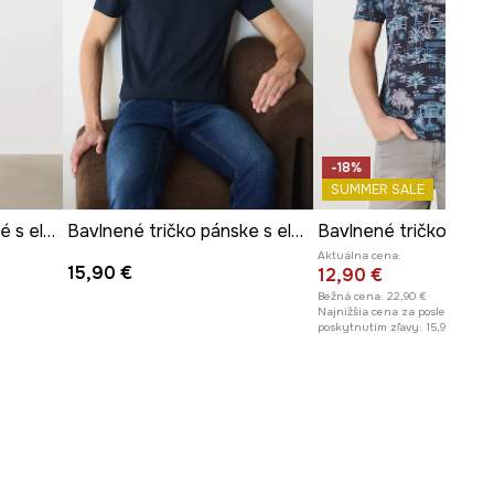
-18%
SUMMER SALE
Tričko pánske bavlnené s elastanom paisley
Bavlnené tričko pánske s elastanom, hladký tmavomodrá farba
Aktuálna cena:
15,90 €
12,90 €
Bežná cena:
22,90 €
Najnižšia cena za posledných 30
poskytnutím zľavy:
15,90 €