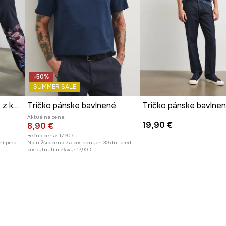
-50%
SUMMER SALE
Bavlnené tričko pánske z kolekcie Tajomný svet Medicine
Tričko pánske bavlnené
Aktuálna cena:
19,90 €
8,90 €
Bežná cena:
17,90 €
ní pred
Najnižšia cena za posledných 30 dní pred
poskytnutím zľavy:
17,90 €