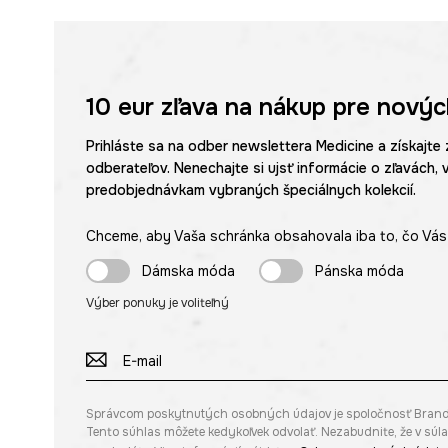
10 eur
zľava na nákup pre novýc
Prihláste sa na odber newslettera Medicine a získajte 
odberateľov. Nenechajte si ujsť informácie o zľavách, 
predobjednávkam vybraných špeciálnych kolekcií.
Chceme, aby Vaša schránka obsahovala iba to, čo Vás 
Dámska móda
Pánska móda
Výber ponuky je voliteľný
Správcom poskytnutých osobných údajov je spoločnosť Brandbq s
Tento súhlas môžete kedykoľvek odvolať. Nezabudnite, že v sú