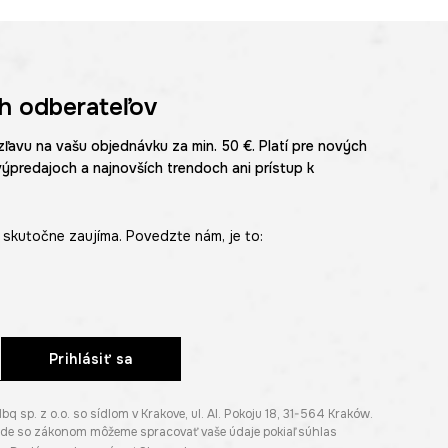
h odberateľov
zľavu na vašu objednávku za min. 50 €. Platí pre nových
výpredajoch a najnovších trendoch ani prístup k
skutočne zaujíma. Povedzte nám, je to:
Prihlásiť sa
p. z o.o. so sídlom v Krakove, ul. Al. Pokoju 18, 31-564 Kraków.
lade so zákonom môžeme spracovať vaše údaje pokiaľ súhlas