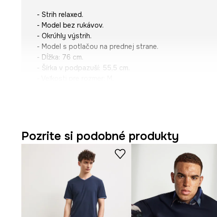
- Strih relaxed.
- Model bez rukávov.
- Okrúhly výstrih.
- Model s potlačou na prednej strane.
- Dĺžka: 76 cm.
- Šírka v podpazuší: 55,5 cm.
- Veľkosti pre rozmer: M.
Pozrite si podobné produkty