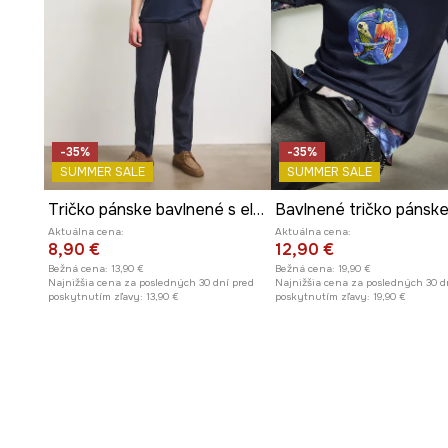
-35%
-35%
SUMMER SALE
SUMMER SALE
Tričko pánske bavlnené s elastanom hladké
Aktuálna cena:
Aktuálna cena:
8,90 €
12,90 €
Bežná cena:
13,90 €
Bežná cena:
19,90 €
Najnižšia cena za posledných 30 dní pred
Najnižšia cena za posledných 30 d
poskytnutím zľavy:
13,90 €
poskytnutím zľavy:
19,90 €