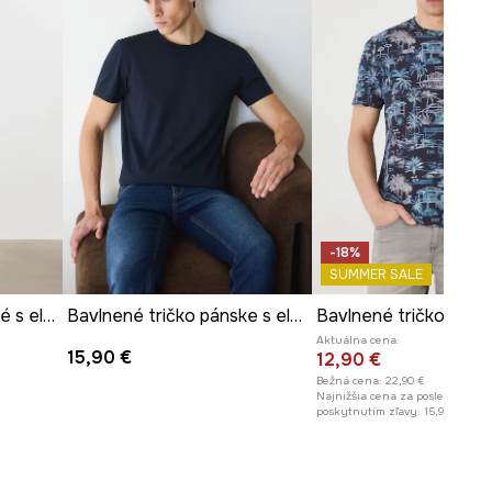
-18%
SUMMER SALE
Tričko pánske bavlnené s elastanom paisley
Bavlnené tričko pánske s elastanom, hladký tmavomodrá farba
Aktuálna cena:
15,90 €
12,90 €
Bežná cena:
22,90 €
Najnižšia cena za posledných 30
poskytnutím zľavy:
15,90 €