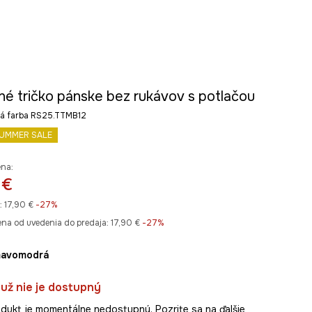
né tričko pánske bez rukávov s potlačou
á farba RS25.TTMB12
UMMER SALE
ena:
 €
:
17,90 €
-27%
ena od uvedenia do predaja:
17,90 €
 -27%
mavomodrá
už nie je dostupný
dukt je momentálne nedostupný. Pozrite sa na ďalšie