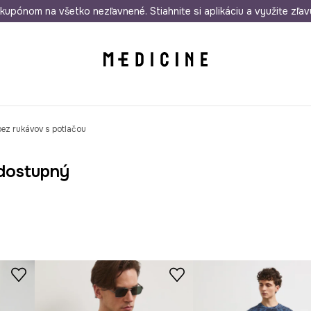
rmo od 50 €
kupónom na všetko nezľavnené. Stiahnite si aplikáciu a využite zľav
Odoslanie aj do 24 hodín
30 dní na 
bez rukávov s potlačou
dostupný