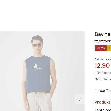
Bavlne
tmavomodr
-27%
S
Aktuálna c
12,90
Bežná cena
Najnižšia c
Farba:
t
Produkt 
Tento pro