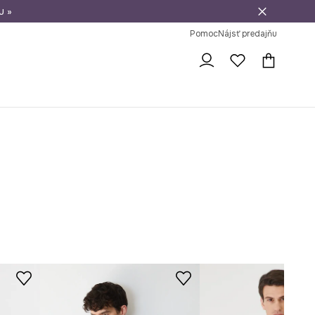
u »
vrátenie tovaru
Pomoc
Nájsť predajňu