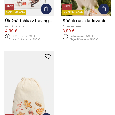
-37%
-33%
SUMMER SALE
SUMMER SALE
Úložná taška z bavlny s potlačou 30 x 40 cm
Sáčok na skladovanie s ľanom
Aktuálna cena:
Aktuálna cena:
4,90 €
3,90 €
Bežná cena:
7,90 €
Bežná cena:
5,90 €
Najnižšia cena:
7,90 €
Najnižšia cena:
5,90 €