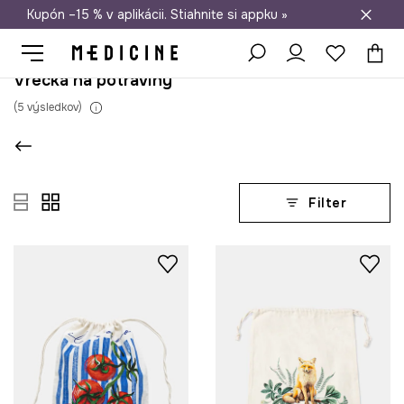
Kupón –15 % v aplikácii. Stiahnite si appku »
Doprava zadarmo od 50 €
Vrecká na potraviny
(
5
výsledkov
)
Filter