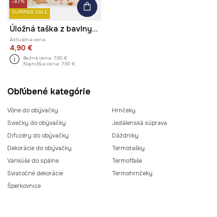
-37%
SUMMER SALE
Úložná taška z bavlny s potlačou 30 x 40 cm
Aktuálna cena:
4,90 €
Bežná cena:
7,90 €
Najnižšia cena:
7,90 €
Obľúbené kategórie
Vône do obývačky
Hrnčeky
Sviečky do obývačky
Jedálenská súprava
Difuzéry do obývačky
Dáždniky
Dekorácie do obývačky
Termotašky
Vankúše do spálne
Termofľaše
Sviatočné dekorácie
Termohrnčeky
Šperkovnice