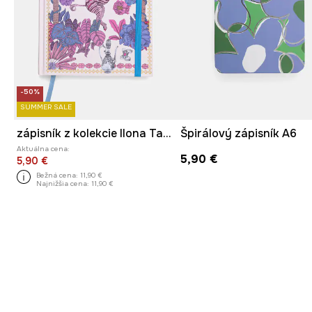
-50%
SUMMER SALE
zápisník z kolekcie Ilona Tambor x Medicine
Špirálový zápisník A6
Aktuálna cena:
5,90 €
5,90 €
Bežná cena:
11,90 €
Najnižšia cena:
11,90 €