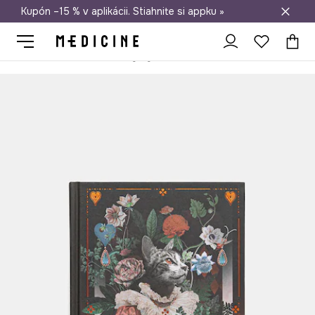
Kupón –15 % v aplikácii. Stiahnite si appku »
Doprava zadarmo od 50 €
Medicine
Home
Životný štýl a cestovanie
Domáca kancelária