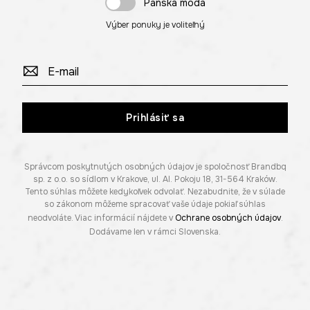
Pánska móda
Výber ponuky je voliteľný
Prihlásiť sa
Správcom poskytnutých osobných údajov je spoločnosť Brandbq
sp. z o.o. so sídlom v Krakove, ul. Al. Pokoju 18, 31-564 Kraków.
Tento súhlas môžete kedykoľvek odvolať. Nezabudnite, že v súlade
so zákonom môžeme spracovať vaše údaje pokiaľ súhlas
neodvoláte. Viac informácií nájdete v
Ochrane osobných údajov
.
Dodávame len v rámci Slovenska.