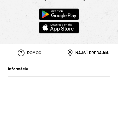
POMOC
NÁJSŤ PREDAJŇU
Informácie
O nás
Mobilná apilkácia
Pravidlá pre prezentovanie tovaru
Blog