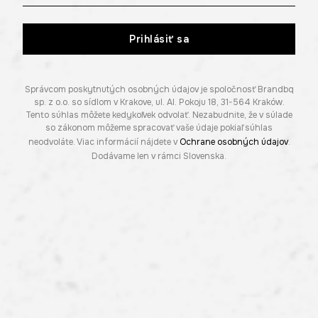
Prihlásiť sa
Správcom poskytnutých osobných údajov je spoločnosť Brandbq
sp. z o.o. so sídlom v Krakove, ul. Al. Pokoju 18, 31-564 Kraków.
Tento súhlas môžete kedykoľvek odvolať. Nezabudnite, že v súlade
so zákonom môžeme spracovať vaše údaje pokiaľ súhlas
neodvoláte. Viac informácií nájdete v
Ochrane osobných údajov
.
Dodávame len v rámci Slovenska.