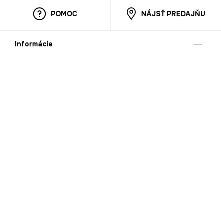
POMOC
NÁJSŤ PREDAJŇU
Informácie
O nás
Mobilná apilkácia
Pravidlá pre prezentovanie tovaru
Blog
Kontaktné údaje
Bezpečnosť
Cooperation
Kariéra