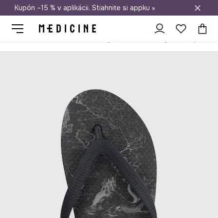
Kupón –15 % v aplikácii. Stiahnite si appku »
Doprava zadarmo od 50 €
Medicine
On
Obuv
Šľapky a sandále
Žabky
Žabky pánske