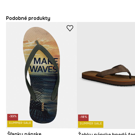
Podobné produkty
-33%
-18%
SUMMER SALE
SUMMER SALE
Šľapky pánske
Žabky pánske hnedá fa