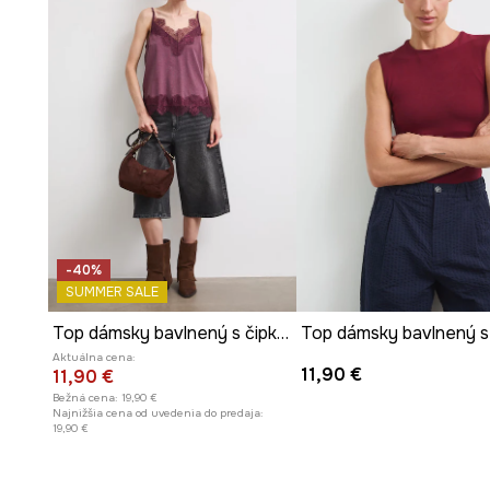
Okrúhly výstrih
jemne odhaľuje krk, pričom si zachováv
Rebrovaná štruktúra
materiálu dodáva topu módny vz
textúru.
-40%
SUMMER SALE
Top dámsky bavlnený s čipkovanými detailmi
Aktuálna cena:
11,90 €
11,90 €
Bežná cena:
19,90 €
Najnižšia cena od uvedenia do predaja:
19,90 €