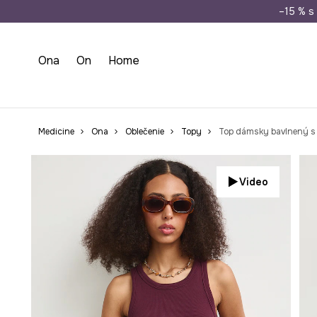
Doprava zada
–15 % s 
Ona
On
Home
Medicine
Ona
Oblečenie
Topy
Top dámsky bavlnený s
Video