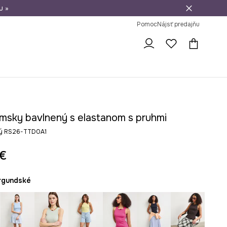
u »
vrátenie tovaru
Pomoc
Nájsť predajňu
msky bavlnený s elastanom s pruhmi
ý RS26-TTD0A1
 €
urgundské