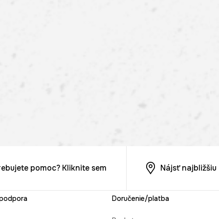
rebujete pomoc? Kliknite sem
Nájsť najbližši
 podpora
Doručenie/platba