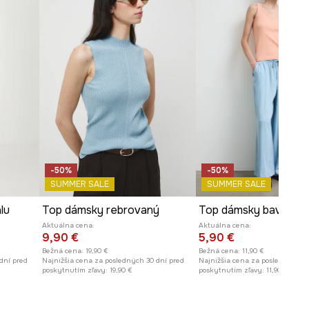
Rozmery uvedené pre veľkosť
:
S.
Dĺžka
:
56,5 cm
Šírka v podpazuší
:
33 cm
Modelka je vysoká 181 cm a má
na sebe veľkosť S
Pozrite si rozmery produktu
-50%
-50%
SUMMER SALE
SUMMER SALE
lu
Top dámsky rebrovaný
Aktuálna cena:
Aktuálna cena:
9,90 €
5,90 €
Bežná cena:
19,90 €
Bežná cena:
11,90 €
dní pred
Najnižšia cena za posledných 30 dní pred
Najnižšia cena za posledných 30
poskytnutím zľavy:
19,90 €
poskytnutím zľavy:
11,90 €