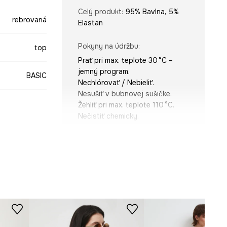
Celý produkt
:
95% Bavlna, 5%
rebrovaná
Elastan
Pokyny na údržbu
:
top
Prať pri max. teplote 30 °C –
jemný program.
BASIC
Nechlórovať / Nebieliť.
Nesušiť v bubnovej sušičke.
Žehliť pri max. teplote 110 °C.
Nečistiť chemicky.
burgundské
STRIH
-TTD0A1-93X
Výstrih
:
okrúhly
Strih
:
slim fit
ROZMERY