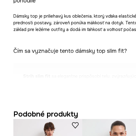
pohodlie
Dámsky top je priliehavý kus oblečenia, ktorý vďaka elastic
prednosti postavy, zároveň ponúka mäkkosť na dotyk. Tent
základ pre ležérne outfity a dodá im ľahkosť a voľnosť poča
Čím sa vyznačuje tento dámsky top slim fit?
Strih slim fit
sa elegantne prispôsobí telu, zvýrazňujú
Zmes
bavlny s elastanom
podporuje elasticitu a mäkk
pohodlie pri nosení.
Prevedenie
bez rukávov
umožňuje voľnosť pohybu a je i
Podobné produkty
dni.
Ramienka typu boxer
stabilne držia top a dodávajú mu