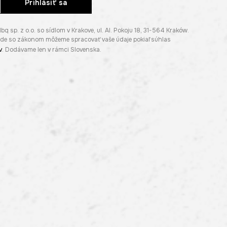
Prihlásiť sa
p. z o.o. so sídlom v Krakove, ul. Al. Pokoju 18, 31-564 Kraków.
lade so zákonom môžeme spracovať vaše údaje pokiaľ súhlas
v
. Dodávame len v rámci Slovenska.