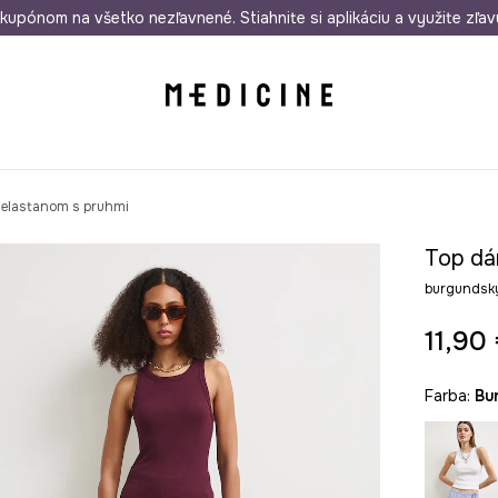
rmo od 50 €
kupónom na všetko nezľavnené. Stiahnite si aplikáciu a využite zľav
Odoslanie aj do 24 hodín
30 dní na 
 elastanom s pruhmi
Top dá
burgundsk
11,90
Farba:
b