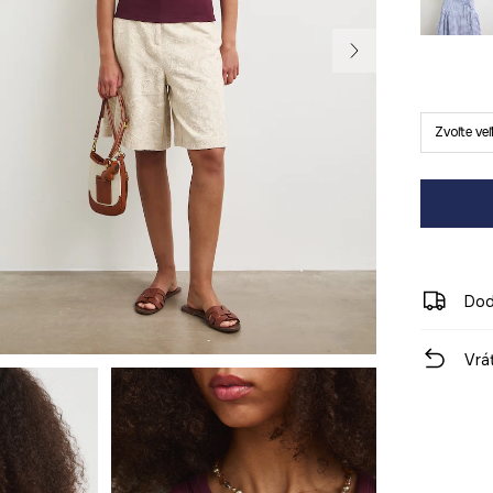
Zvoľte ve
Dod
Vrá