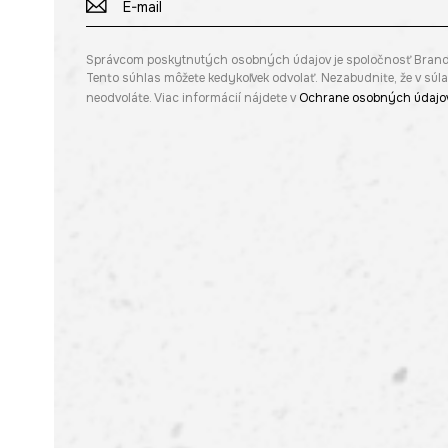
Správcom poskytnutých osobných údajov je spoločnosť Brandbq s
Tento súhlas môžete kedykoľvek odvolať. Nezabudnite, že v sú
neodvoláte. Viac informácií nájdete v
Ochrane osobných údajo