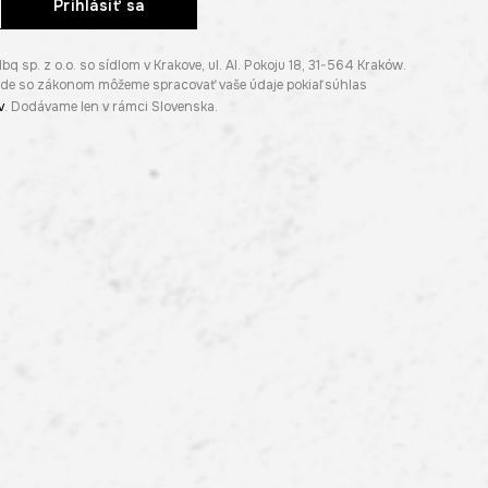
Prihlásiť sa
p. z o.o. so sídlom v Krakove, ul. Al. Pokoju 18, 31-564 Kraków.
lade so zákonom môžeme spracovať vaše údaje pokiaľ súhlas
v
. Dodávame len v rámci Slovenska.