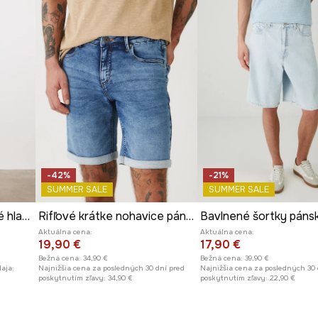
 prispieva k pohodliu
ID produktu
RS26
Výrobca
né používanie,
nie a zároveň
ovanie drobností.
-42%
-21%
SUMMER SALE
SUMMER SALE
charakter, vďaka
Šortky pánske bavlnené hladké
Rifľové krátke nohavice pánske rebrovaný
Aktuálna cena:
Aktuálna cena:
19,90 €
17,90 €
, mierne
Bežná cena:
34,90 €
Bežná cena:
39,90 €
aja:
Najnižšia cena za posledných 30 dní pred
Najnižšia cena za posledných 30 
poskytnutím zľavy:
34,90 €
poskytnutím zľavy:
22,90 €
áva jedinečný