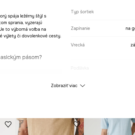
Typ šortiek
orý spája ležérny štýl s
tom sprania, vyzerajú
Zapínanie
na g
 Je to výborná voľba na
ké výlety či dovolenkové cesty.
Vrecká
zá
klasickým pásom?
Podšívka
 ležérne, mestské
Štruktúra
Zobraziť viac
a postave,
ÚDAJE O PRODUKTE
ôsobujúc sa
Farba