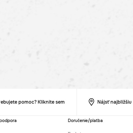
rebujete pomoc? Kliknite sem
Nájsť najbližši
 podpora
Doručenie/platba