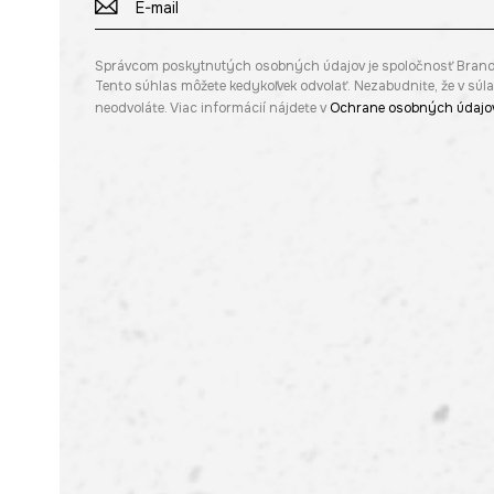
Správcom poskytnutých osobných údajov je spoločnosť Brandbq s
Tento súhlas môžete kedykoľvek odvolať. Nezabudnite, že v sú
neodvoláte. Viac informácií nájdete v
Ochrane osobných údajo