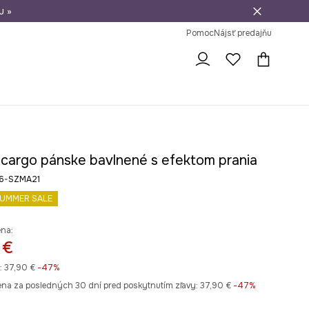
u »
vrátenie tovaru
Pomoc
Nájsť predajňu
 cargo pánske bavlnené s efektom prania
6-SZMA21
UMMER SALE
ena:
 €
:
37,90 €
-47%
ena za posledných 30 dní pred poskytnutím zľavy:
37,90 €
 -47%