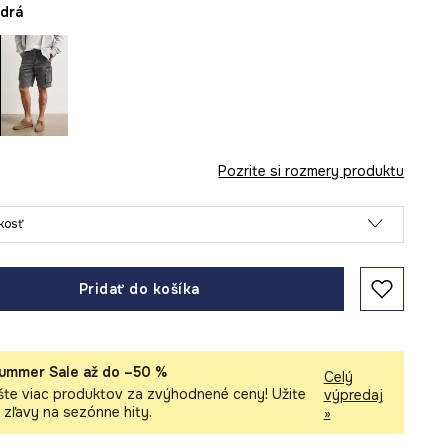
odrá
Pozrite si rozmery produktu
ľkosť
Pridať do košíka
ummer Sale až do –50 %
Celý
šte viac produktov za zvýhodnené ceny! Užite
výpredaj
i zľavy na sezónne hity.
»