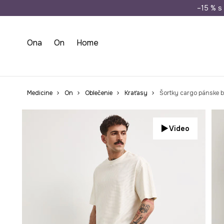
Doprava zada
–15 % s 
Ona
On
Home
Medicine
On
Oblečenie
Kraťasy
Šortky cargo pánske b
Video