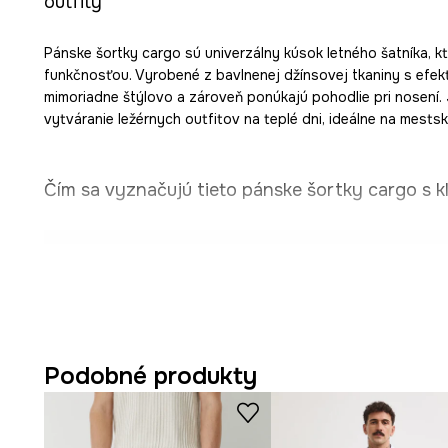
outfity
Pánske šortky cargo sú univerzálny kúsok letného šatníka, kt
funkčnosťou. Vyrobené z bavlnenej džínsovej tkaniny s efek
mimoriadne štýlovo a zároveň ponúkajú pohodlie pri nosení.
vytváranie ležérnych outfitov na teplé dni, ideálne na mests
Čím sa vyznačujú tieto pánske šortky cargo s 
Šortky cargo
, vyrobené z džínsovej tkaniny, podporujú
outfity.
Regular fit strih
umožňuje prirodzené prispôsobenie n
neobmedzuje pohyb počas aktivít.
Podobné produkty
Klasický pás
podporuje stabilné držanie šortiek, prisp
prirodzenej línii bokov.