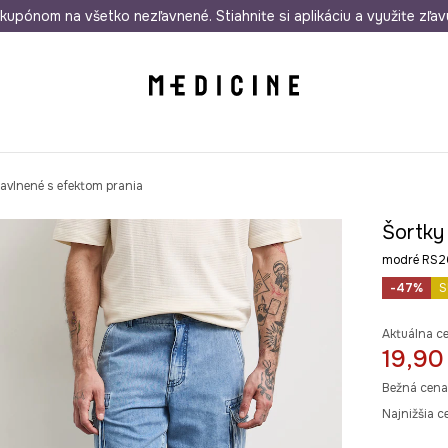
rmo od 50 €
kupónom na všetko nezľavnené. Stiahnite si aplikáciu a využite zľav
Odoslanie aj do 24 hodín
30 dní na 
avlnené s efektom prania
Šortky
modré RS2
-47%
S
Aktuálna c
19,90
Bežná cena
Najnižšia c