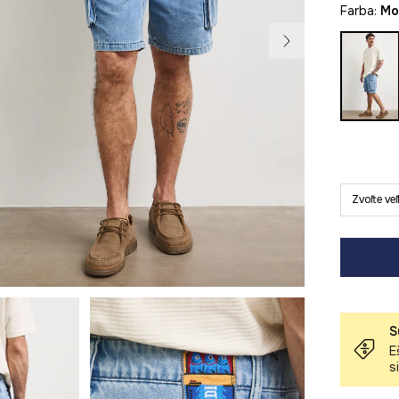
Farba:
m
Zvoľte ve
S
E
s