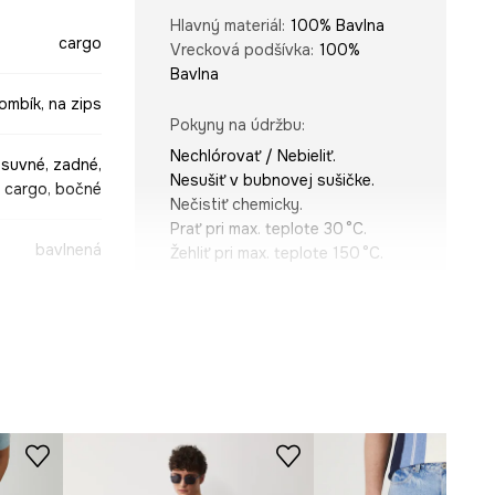
Hlavný materiál
:
100% Bavlna
cargo
Vrecková podšívka
:
100%
Bavlna
ombík, na zips
Pokyny na údržbu
:
Nechlórovať / Nebieliť.
suvné, zadné,
Nesušiť v bubnovej sušičke.
cargo, bočné
Nečistiť chemicky.
Prať pri max. teplote 30 °C.
bavlnená
Žehliť pri max. teplote 150 °C.
džínsová látka
STRIH
Driek
:
regular waist
Strih
:
regular fit
modrá
ROZMERY