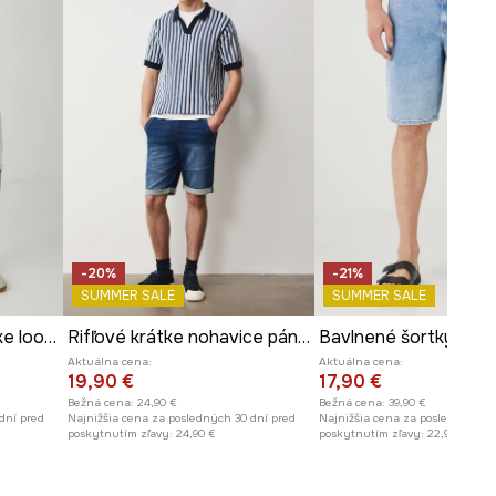
-SZMA21-50J
Vnútorná dĺžka nohavíc
:
27 cm
Šírka nohavíc na spodku
:
28,5
cm
Rozmery uvedené pre veľkosť
:
31.
Šírka v páse
:
42,3 cm
Výška sedu
:
30 cm
Šírka v bokoch
:
54 cm
Model je vysoký 188 cm a má na
sebe veľkosť 31
-20%
-21%
SUMMER SALE
SUMMER SALE
Pozrite si rozmery produktu
Bavlnené šortky pánske loose s praným efektom
Rifľové krátke nohavice pánske s praným efektom
Aktuálna cena:
Aktuálna cena:
19,90 €
17,90 €
Bežná cena:
24,90 €
Bežná cena:
39,90 €
dní pred
Najnižšia cena za posledných 30 dní pred
Najnižšia cena za posledných 30
poskytnutím zľavy:
24,90 €
poskytnutím zľavy:
22,90 €