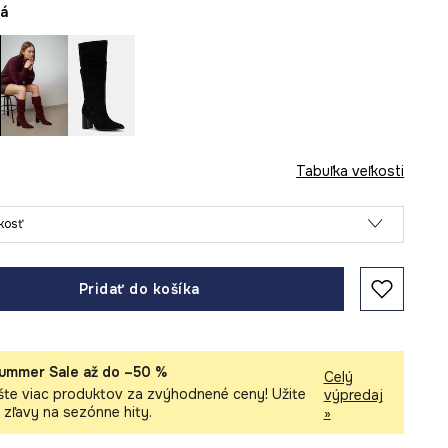
vá
Tabuľka veľkosti
ľkosť
Pridať do košíka
ummer Sale až do –50 %
Celý
šte viac produktov za zvýhodnené ceny! Užite
výpredaj
i zľavy na sezónne hity.
»