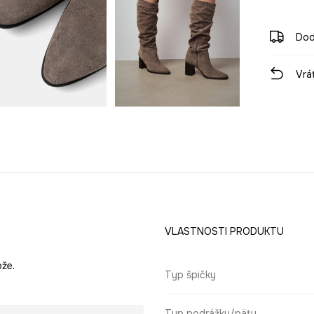
Dod
Vrá
VLASTNOSTI PRODUKTU
že.
Typ špičky
Typ podrážky/päty