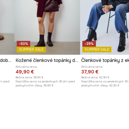
-50%
-39%
SUMMER SALE
SUMMER SALE
Semišové topánky s ozdobnými sponami
Kožené členkové topánky dámske
Aktuálna cena:
Aktuálna cena:
49,90 €
37,90 €
Bežná cena:
99,90 €
Bežná cena:
62,90 €
ní pred
Najnižšia cena za posledných 30 dní pred
Najnižšia cena za posledných 30 
poskytnutím zľavy:
99,90 €
poskytnutím zľavy:
62,90 €