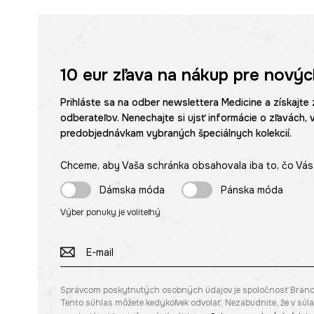
10 eur
zľava na nákup pre novýc
Prihláste sa na odber newslettera Medicine a získajte 
odberateľov. Nenechajte si ujsť informácie o zľavách, 
predobjednávkam vybraných špeciálnych kolekcií.
Chceme, aby Vaša schránka obsahovala iba to, čo Vás 
Dámska móda
Pánska móda
Výber ponuky je voliteľný
Správcom poskytnutých osobných údajov je spoločnosť Brandbq s
Tento súhlas môžete kedykoľvek odvolať. Nezabudnite, že v sú