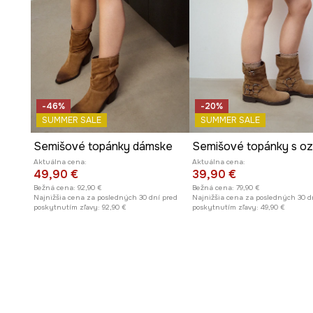
-46%
-20%
SUMMER SALE
SUMMER SALE
Semišové topánky dámske
Aktuálna cena:
Aktuálna cena:
49,90 €
39,90 €
Bežná cena:
92,90 €
Bežná cena:
79,90 €
Najnižšia cena za posledných 30 dní pred
Najnižšia cena za posledných 30 d
poskytnutím zľavy:
92,90 €
poskytnutím zľavy:
49,90 €