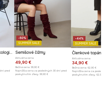
-50%
-44%
SUMMER SALE
SUMMER SALE
Členkové topánky z ekologickej kože s vysokými podpätkami
Semišové čižmy
Aktuálna cena:
Aktuálna cena:
49,90 €
34,90 €
Bežná cena:
99,90 €
Bežná cena:
62,90 €
dní pred
Najnižšia cena za posledných 30 dní pred
Najnižšia cena za posledných 30
poskytnutím zľavy:
99,90 €
poskytnutím zľavy:
62,90 €