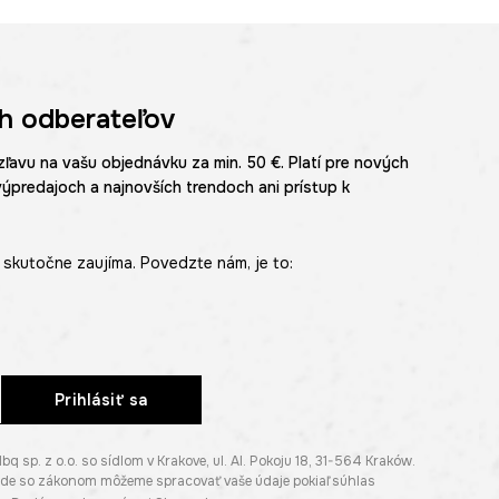
h odberateľov
zľavu na vašu objednávku za min. 50 €. Platí pre nových
výpredajoch a najnovších trendoch ani prístup k
skutočne zaujíma. Povedzte nám, je to:
Prihlásiť sa
p. z o.o. so sídlom v Krakove, ul. Al. Pokoju 18, 31-564 Kraków.
lade so zákonom môžeme spracovať vaše údaje pokiaľ súhlas