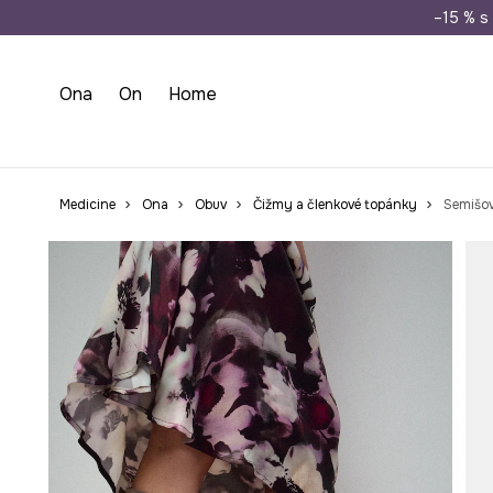
Doprava zada
–15 % s 
Ona
On
Home
Medicine
Ona
Obuv
Čižmy a členkové topánky
Semišo