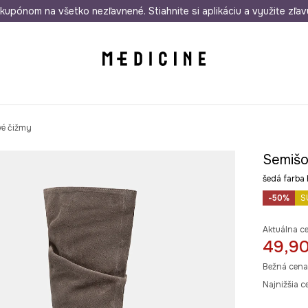
rmo od 50 €
kupónom na všetko nezľavnené. Stiahnite si aplikáciu a využite zľav
Odoslanie aj do 24 hodín
30 dní na 
vé čižmy
Semišo
šedá farb
-50%
S
Aktuálna c
49,90
Bežná cena
Najnižšia c