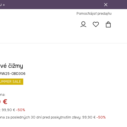
u »
vrátenie tovaru
Pomoc
Nájsť predajňu
vé čižmy
a RW25-OBD306
UMMER SALE
ena:
 €
:
99,90 €
-50%
ena za posledných 30 dní pred poskytnutím zľavy:
99,90 €
 -50%