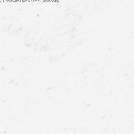
v
. Dodávame len v rámci Slovenska.