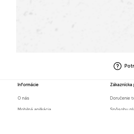
Pot
Informácie
Zákaznícka
O nás
Doručenie t
Mobilná apilkácia
Spôsoby pl
Pravidlá pre prezentovanie tovaru
Čas realizá
Blog
Zabaliť ako