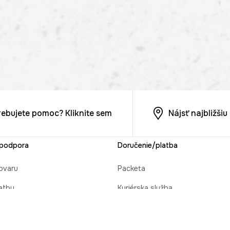
rebujete pomoc? Kliknite sem
Nájsť najbližši
 podpora
Doručenie/platba
ovaru
Packeta
atby
Kuriérska služba
cie objednávky
Osobný odber v predajni MEDIC
 darček
Platba na dobierku