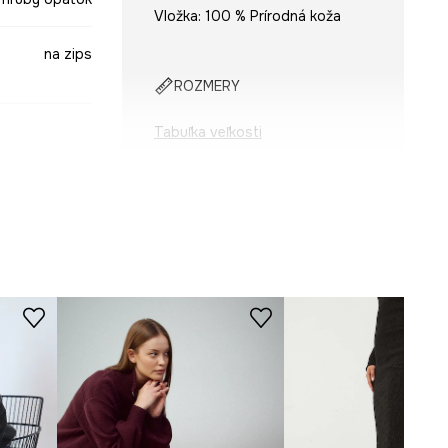
Vložka: 100 % Prírodná koža
na zips
ROZMERY
Tabuľka veľkosti
sivá
-OBD306-09X