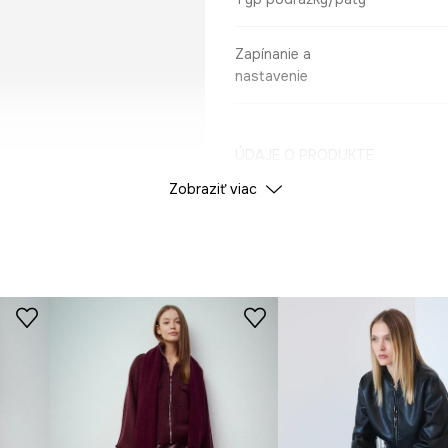
Zapínanie a
nastavenie
ÚDAJE O PRODUKTE
Zobraziť viac
Farba
ID produktu
RW25
Výrobca