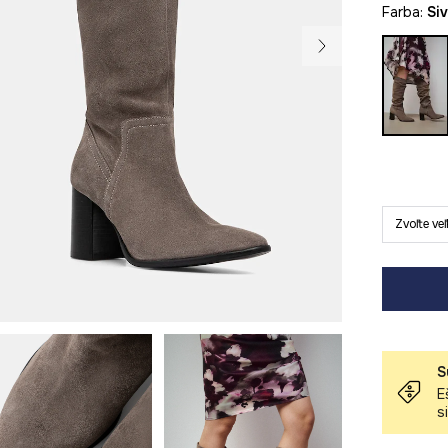
Farba:
si
Zvoľte ve
S
E
s