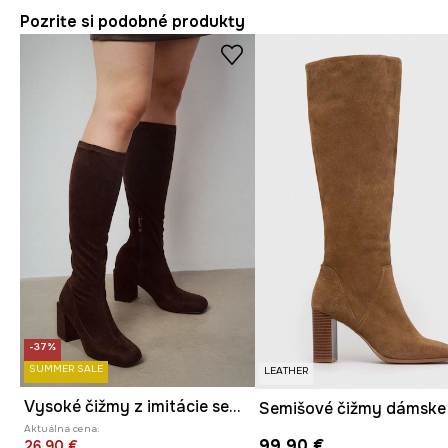
Pozrite si podobné produkty
-37%
SUMMER SALE
LEATHER
Vysoké čižmy z imitácie semišu
Aktuálna cena:
99,90 €
26,90 €