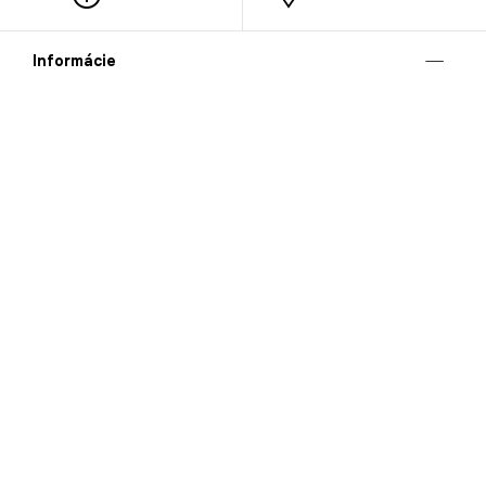
Informácie
O nás
Mobilná apilkácia
Pravidlá pre prezentovanie tovaru
Blog
Kontaktné údaje
Bezpečnosť
Cooperation
Kariéra
Nahlasovanie porušení (whistleblowing)