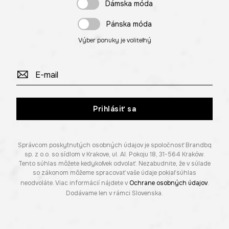
Dámska móda
Pánska móda
Výber ponuky je voliteľný
Prihlásiť sa
Správcom poskytnutých osobných údajov je spoločnosť Brandbq
sp. z o.o. so sídlom v Krakove, ul. Al. Pokoju 18, 31-564 Kraków.
Tento súhlas môžete kedykoľvek odvolať. Nezabudnite, že v súlade
so zákonom môžeme spracovať vaše údaje pokiaľ súhlas
neodvoláte. Viac informácií nájdete v
Ochrane osobných údajov
.
Dodávame len v rámci Slovenska.