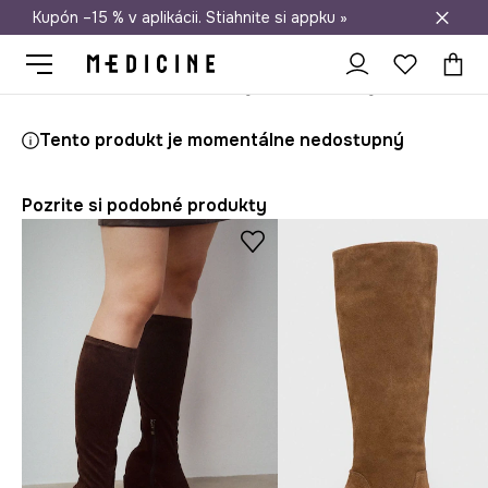
Kupón –15 % v aplikácii. Stiahnite si appku »
Doprava zadarmo od 50 €
Medicine
Ona
Obuv
Čižmy a členkové topánky
Členkové top
Tento produkt je momentálne nedostupný
Pozrite si podobné produkty