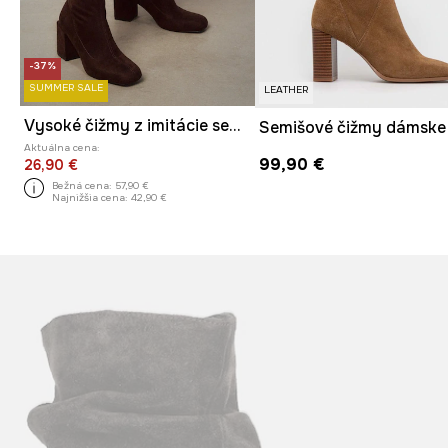
-37%
SUMMER SALE
LEATHER
Vysoké čižmy z imitácie semišu
Aktuálna cena:
99,90 €
26,90 €
Bežná cena:
57,90 €
Najnižšia cena:
42,90 €