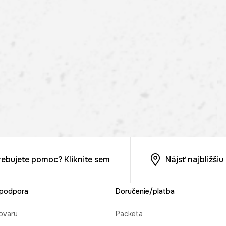
rebujete pomoc? Kliknite sem
Nájsť najbližši
 podpora
Doručenie/platba
ovaru
Packeta