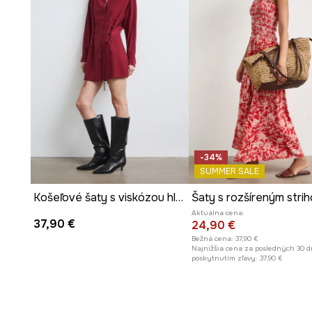
-34%
SUMMER SALE
Košeľové šaty s viskózou hladké
Aktuálna cena:
37,90 €
24,90 €
Bežná cena:
37,90 €
Najnižšia cena za posledných 30 d
poskytnutím zľavy:
37,90 €