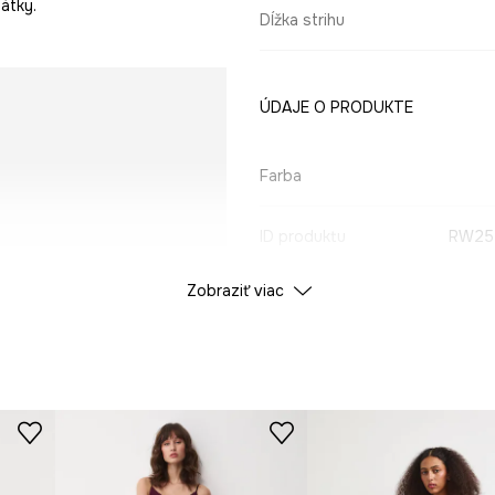
átky.
Dĺžka strihu
ÚDAJE O PRODUKTE
Farba
ID produktu
RW25
Zobraziť viac
Výrobca