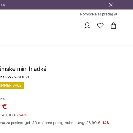
u »
vrátenie tovaru
Pomoc
Nájsť predajňu
ámske mini hladká
arba RW25-SUD703
UMMER SALE
ena:
 €
:
49,90 €
-54%
ena za posledných 30 dní pred poskytnutím zľavy:
26,90 €
 -14%