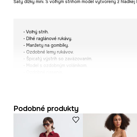
Šaty dĺžky mini. S voľným strihom model vytvorený z hladkej l
- Voľný strih.
- Dlhé raglánové rukávy.
- Manžety na gombíky.
- Ozdobné lemy rukávov.
- Špicatý výstrih so zaväzovaním.
- Model s ozdobným volánikom.
- Ozdobné riasenie.
- Ozdobné detaily.
- Model s podšívkou.
- Hladký textil.
- Model mini dĺžky.
- Dĺžka rukáva (meraná od výstrihu): 74 cm.
Podobné produkty
- Šírka poprsia: 55 cm.
- Dĺžka: 91 cm.
- Veľkosti pre rozmer: S.