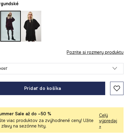
urgundské
Pozrite si rozmery produktu
ľkosť
Pridať do košíka
ummer Sale až do –50 %
Celý
šte viac produktov za zvýhodnené ceny! Užite
výpredaj
i zľavy na sezónne hity.
»