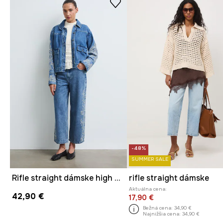
-48%
SUMMER SALE
Rifle straight dámske high waist s výšivkou
rifle straight dámske
Aktuálna cena:
42,90 €
17,90 €
Bežná cena:
34,90 €
Najnižšia cena:
34,90 €