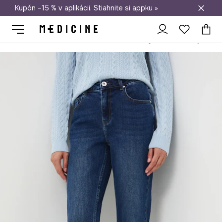
Kupón –15 % v aplikácii. Stiahnite si appku »
Doprava zadarmo od 50 €
Medicine
Ona
Oblečenie
Rifle
Straight
Rifle straight s 