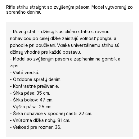
Rifle strihu straight so zvýšeným pásom. Model vytvorený zo
spraného denimu.
- Rovný strih - džínsy klasického strihu s rovnou
nohavicou po celej dĺžke zaisťujú voľnosť pohybu a
pohodlie pri používaní. Vďaka univerzálnemu strihu sú
džínsy vhodné pre každú postavu.
- Model so zvýšeným pásom a zapínaním na gombík a
zips.
- Všité vrecká.
- Ozdobne spratý denim.
- Kontrastné prešívanie.
- Šírka pása: 35 cm.
- Šírka bokov: 47 cm.
- Výška pása: 25 cm.
- Šírka nohavice v spodnej časti: 22 cm.
- Vnútorná dĺžka nohy: 81 cm.
- Veľkosti pre rozmer: 36.