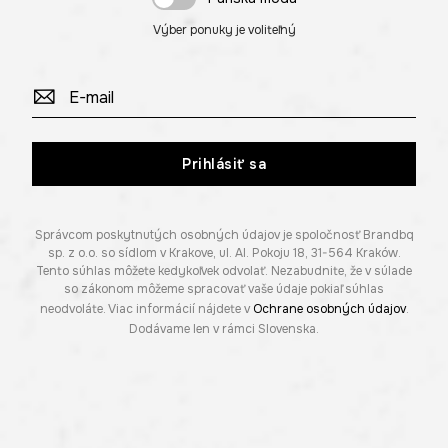
Výber ponuky je voliteľný
Prihlásiť sa
Správcom poskytnutých osobných údajov je spoločnosť Brandbq
sp. z o.o. so sídlom v Krakove, ul. Al. Pokoju 18, 31-564 Kraków.
Tento súhlas môžete kedykoľvek odvolať. Nezabudnite, že v súlade
so zákonom môžeme spracovať vaše údaje pokiaľ súhlas
neodvoláte. Viac informácií nájdete v
Ochrane osobných údajov
.
Dodávame len v rámci Slovenska.