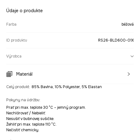
Údaje o produkte
Farba
béžová
ID produktu
RS26-BLD600-01X
Výrobca
Materiál
Celý produkt
:
85% Bavlna, 10% Polyester, 5% Elastan
Pokyny na údržbu
:
Prať pri max. teplote 30 °C – jemný program.
Nechlórovať / Nebieliť.
Nesušiť v bubnovej sušičke.
Žehliť pri max. teplote 110 °C.
Nečistiť chemicky.