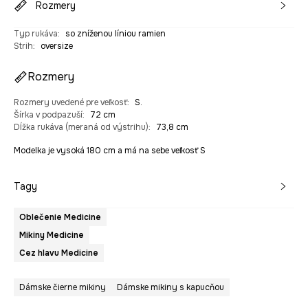
Rozmery
Typ rukáva
:
so zníženou líniou ramien
Strih
:
oversize
Rozmery
Rozmery uvedené pre veľkosť
:
S.
Šírka v podpazuší
:
72 cm
Dĺžka rukáva (meraná od výstrihu)
:
73,8 cm
Modelka je vysoká 180 cm a má na sebe veľkosť S
Tagy
Oblečenie Medicine
Mikiny Medicine
Cez hlavu Medicine
Dámske čierne mikiny
Dámske mikiny s kapucňou