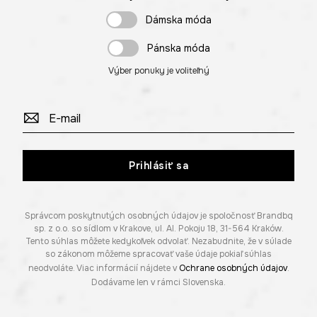
Dámska móda
Pánska móda
Výber ponuky je voliteľný
Prihlásiť sa
Správcom poskytnutých osobných údajov je spoločnosť Brandbq
sp. z o.o. so sídlom v Krakove, ul. Al. Pokoju 18, 31-564 Kraków.
Tento súhlas môžete kedykoľvek odvolať. Nezabudnite, že v súlade
so zákonom môžeme spracovať vaše údaje pokiaľ súhlas
neodvoláte. Viac informácií nájdete v
Ochrane osobných údajov
.
Dodávame len v rámci Slovenska.