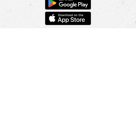
POMOC
NÁJSŤ PREDAJŇU
Informácie
O nás
Mobilná apilkácia
Pravidlá pre prezentovanie tovaru
Blog
Kontaktné údaje