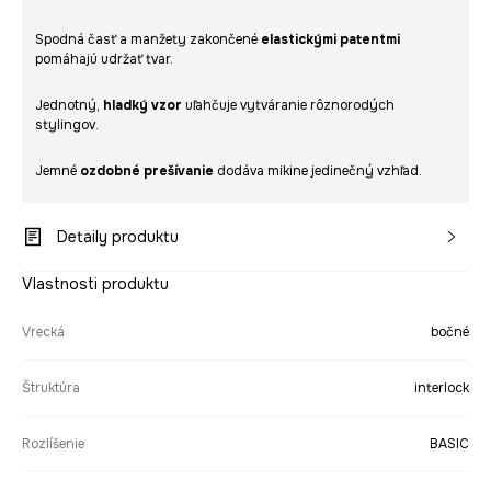
Spodná časť a manžety zakončené
elastickými patentmi
pomáhajú udržať tvar.
Jednotný,
hladký vzor
uľahčuje vytváranie rôznorodých
stylingov.
Jemné
ozdobné prešívanie
dodáva mikine jedinečný vzhľad.
Detaily produktu
Vlastnosti produktu
Vrecká
bočné
Štruktúra
interlock
Rozlíšenie
BASIC