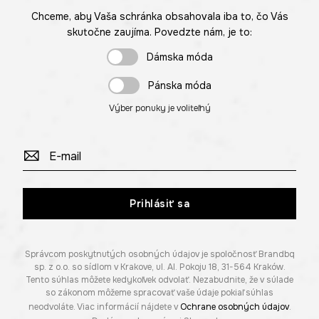
Chceme, aby Vaša schránka obsahovala iba to, čo Vás
skutočne zaujíma. Povedzte nám, je to:
Dámska móda
Pánska móda
Výber ponuky je voliteľný
Prihlásiť sa
Správcom poskytnutých osobných údajov je spoločnosť Brandbq
sp. z o.o. so sídlom v Krakove, ul. Al. Pokoju 18, 31-564 Kraków.
Tento súhlas môžete kedykoľvek odvolať. Nezabudnite, že v súlade
so zákonom môžeme spracovať vaše údaje pokiaľ súhlas
neodvoláte. Viac informácií nájdete v
Ochrane osobných údajov
.