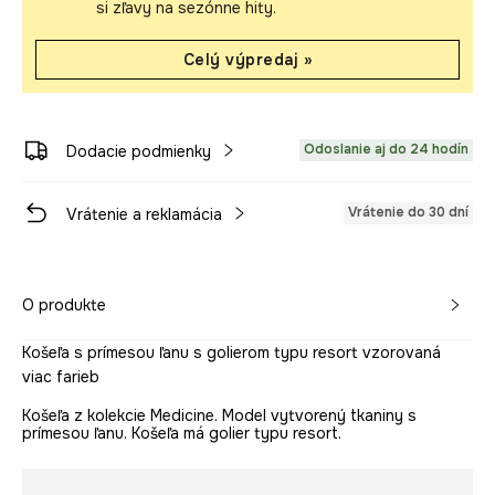
si zľavy na sezónne hity.
Celý výpredaj »
Odoslanie aj do 24 hodín
Dodacie podmienky
Vrátenie do 30 dní
Vrátenie a reklamácia
O produkte
Košeľa s prímesou ľanu s golierom typu resort vzorovaná
viac farieb
Košeľa z kolekcie Medicine. Model vytvorený tkaniny s
prímesou ľanu. Košeľa má golier typu resort.