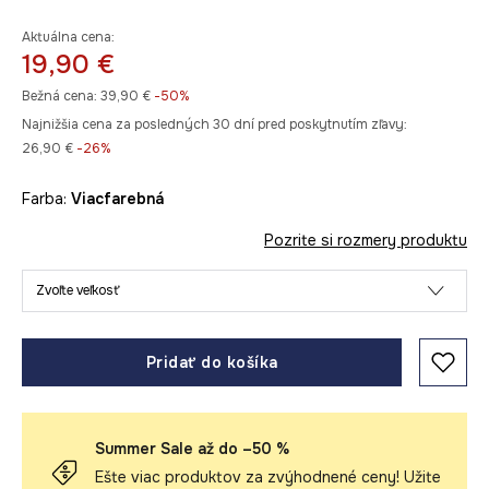
Aktuálna cena:
19,90 €
Bežná cena:
39,90 €
-50%
Najnižšia cena za posledných 30 dní pred poskytnutím zľavy:
26,90 €
 -26%
Farba:
viacfarebná
Pozrite si rozmery produktu
Zvoľte veľkosť
Pridať do košíka
Summer Sale až do –50 %
Ešte viac produktov za zvýhodnené ceny! Užite