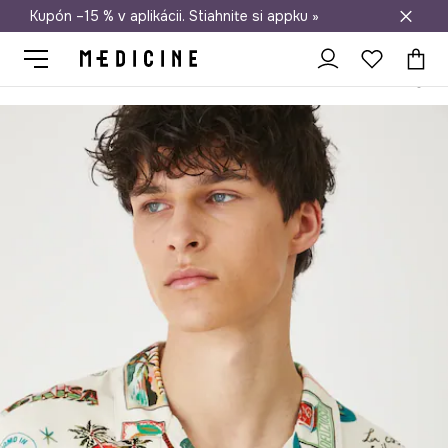
Kupón –15 % v aplikácii. Stiahnite si appku »
Doprava zadarmo od 50 €
Medicine
On
Oblečenie
Košele