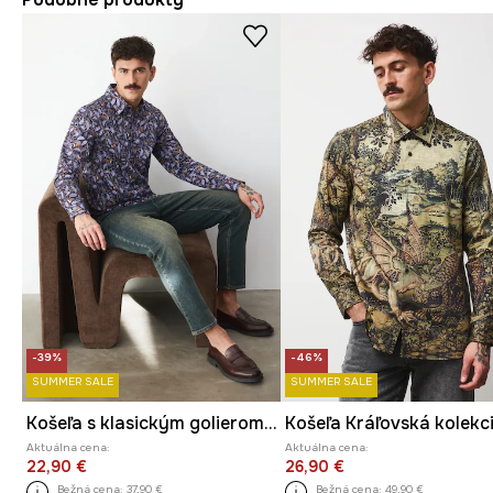
-39%
-46%
SUMMER SALE
SUMMER SALE
Košeľa s klasickým golierom, so vzorom
Košeľa Kráľovská kolekc
Aktuálna cena:
Aktuálna cena:
22,90 €
26,90 €
Bežná cena:
37,90 €
Bežná cena:
49,90 €