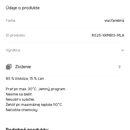
Údaje o produkte
Farba
viacfarebná
ID produktu
RS25-KKMB13-MLA
Výrobca
Zloženie
85 % Viskóza, 15 % Ľan
Prať pri max. 30°C. Jemný program.
Nesmie sa bieliť.
Nesušiť v sušičke.
Žehliť pri maximálnej teplote 110°C.
Nečistite chemicky.
Podobné produkty