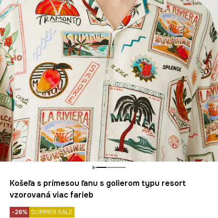
Košeľa s prímesou ľanu s golierom typu resort
vzorovaná viac farieb
-26%
SUMMER SALE