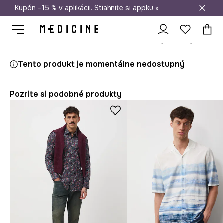
Kupón –15 % v aplikácii. Stiahnite si appku »
Doprava zadarmo od 50 €
Medicine
On
Oblečenie
Košele
Tento produkt je momentálne nedostupný
Pozrite si podobné produkty