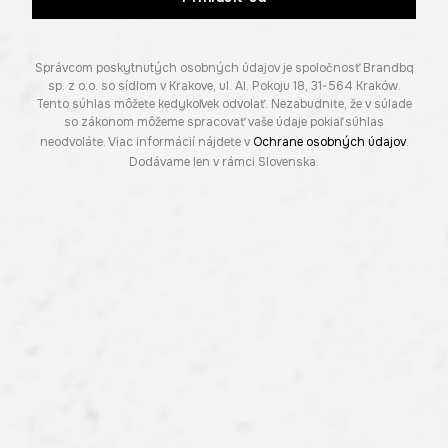
Správcom poskytnutých osobných údajov je spoločnosť Brandbq
sp. z o.o. so sídlom v Krakove, ul. Al. Pokoju 18, 31-564 Kraków.
Tento súhlas môžete kedykoľvek odvolať. Nezabudnite, že v súlade
so zákonom môžeme spracovať vaše údaje pokiaľ súhlas
neodvoláte. Viac informácií nájdete v
Ochrane osobných údajov
.
Dodávame len v rámci Slovenska.