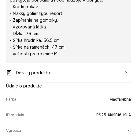
poskytuje pohodlie a neobmedzuje v pohybe.
- Krátky rukáv.
- Mäkký golier typu resort.
- Zapínanie na gombíky.
- Vzorovaná látka.
- Dĺžka: 76 cm.
- Šírka hrudníka: 56,5 cm.
- Šírka na ramenách: 47 cm.
- Veľkosti pre rozmer: M.
Detaily produktu
Údaje o produkte
Farba
viacfarebná
ID produktu
RS25-KKMB16-MLA
Výrobca