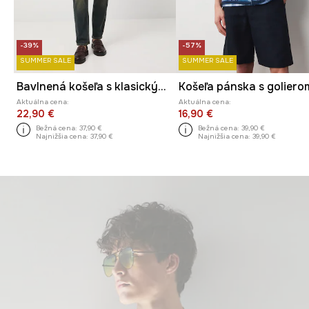
-39%
-57%
SUMMER SALE
SUMMER SALE
Bavlnená košeľa s klasickým golierom, so vzorom
Aktuálna cena:
Aktuálna cena:
22,90 €
16,90 €
Bežná cena:
37,90 €
Bežná cena:
39,90 €
Najnižšia cena:
37,90 €
Najnižšia cena:
39,90 €