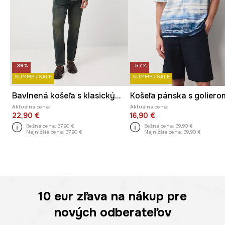
-39%
-57%
SUMMER SALE
SUMMER SALE
Bavlnená košeľa s klasickým golierom, so vzorom
Aktuálna cena:
Aktuálna cena:
22,90 €
16,90 €
Bežná cena:
37,90 €
Bežná cena:
39,90 €
Najnižšia cena:
37,90 €
Najnižšia cena:
39,90 €
10 eur
zľava na nákup pre
nových odberateľov